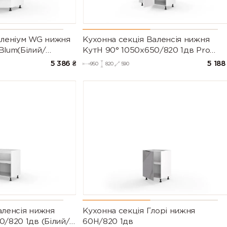
іленіум WG нижня
Кухонна секція Валенсія нижня
Blum(Білий/
КутН 90° 1050х650/820 1дв Pro
рія М))
Blum (Білий/Напівмат Білий 9003)
5 386
₴
5 188
950
820
590
аленсія нижня
Кухонна секція Глорі нижня
0/820 1дв (Білий/
60Н/820 1дв