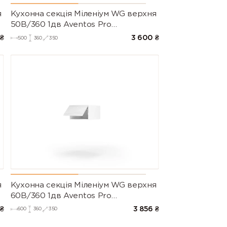
я
Кухонна секція Міленіум WG верхня
50В/360 1дв Aventos Pro
Blum(Білий/Глянець Білий)
₴
3 600
₴
500
360
350
я
Кухонна секція Міленіум WG верхня
60В/360 1дв Aventos Pro
)
Blum(Білий/Глянець Білий (Серія М))
₴
3 856
₴
600
360
350