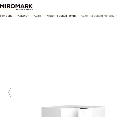
Головна
Каталог
Кухні
Кухонні секції нижні
Кухонна секція Міленіу