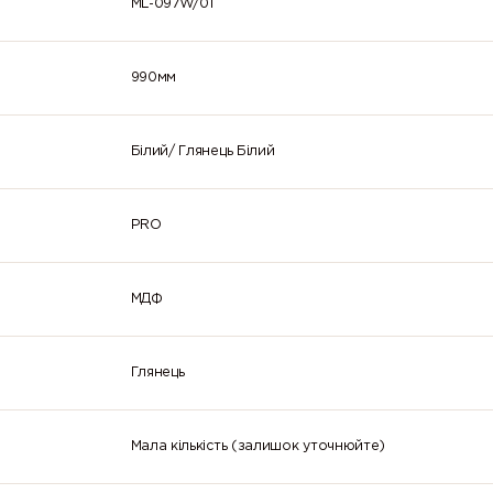
ML-097W/01
990мм
Білий/ Глянець Білий
PRO
МДФ
Глянець
Мала кількість (залишок уточнюйте)