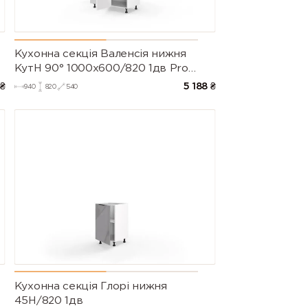
Кухонна секція Валенсія нижня
КутН 90° 1000х600/820 1дв Pro
Blum (Білий/Напівмат Білий 9003)
₴
5 188
₴
940
820
540
Кухонна секція Глорі нижня
45Н/820 1дв