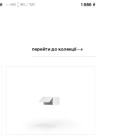
₴
1 886
₴
450
820
520
перейти до колекції