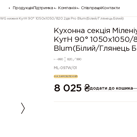
Продукція
Підтримка
Компанія
Співпраця
Контакти
м WG нижня КутН 90° 1050х1050/820 2дв Pro Blum(Білий/Глянець Білий)
Кухонна секція Мілен
КутН 90° 1050х1050/8
Blum(Білий/Глянець Б
990
820
990
ML-097W/01
НА ЗАМОВЛЕННЯ
8 025
₴
додати до кошика