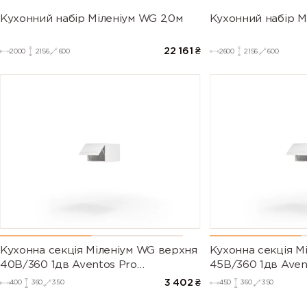
Кухонний набір Міленіум WG 2,0м
Кухонний набір М
22 161
₴
2000
2156
600
2600
2156
600
Кухонна секція Міленіум WG верхня
Кухонна секція М
40В/360 1дв Aventos Pro
45В/360 1дв Aven
Blum(Білий/Глянець Білий (Серія М))
Blum(Білий/Глянец
3 402
₴
400
360
350
450
360
350