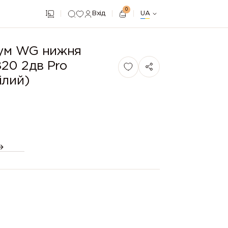
0
Вхід
UA
іум WG нижня
20 2дв Pro
ілий)