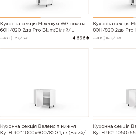
Кухонна секція Міленіум WG нижня
Кухонна секція М
60Н/820 2дв Pro Blum(Білий/
80Н/820 2дв Pro 
Глянець Білий)
Глянець Білий (Се
4 696
₴
600
820
520
800
820
520
Кухонна секція Валенсія нижня
Кухонна секція В
КутН 90° 1000х600/820 1дв (Білий/
КутН 90° 1050х65