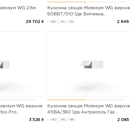
іленіум WG 2,6м
Кухонна секція Міленіум WG верхн
60ВВТ/510 1дв Витяжка
Телескоп(Білий/Глянець Білий)
29 702
₴
2 646
600
510
350
іленіум WG верхня
Кухонна секція Міленіум WG верхн
tos Pro
45ВА/360 1дв Антресоль Газ
ь Білий (Серія М))
Ліфт(Білий/Глянець Білий (Серія М)
3 526
₴
2 085
450
360
580