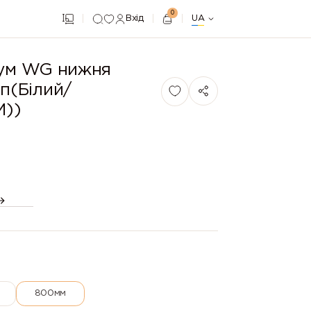
0
Вхід
UA
іум WG нижня
п(Білий/
М))
800мм