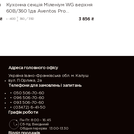
я
Кухонна секція Міленіум WG верхня
60В/360 1дв Aventos Pro
)
Blum(Білий/Глянець Білий (Серія М))
₴
3 856
₴
600
360
350
Адреса головного офісу
Україна Івано-Франківська обл. м. Калуш
вул. П.Орлика, 2а
Телефони для замовлень і запитань
050 506-70-60
096 506-70-60
093 506-70-60
(03472) 6-41-50
Графік роботи
Пн-Пт: 8:00 – 16:45
Сб-Нд: Вихідниий
Обідня перерва : 13:00-13:30
Відділ продажів