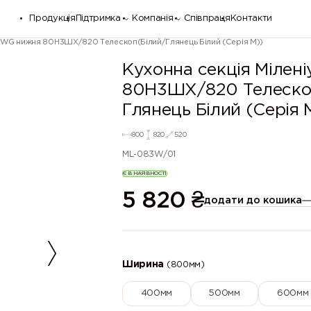
Продукція
Підтримка
Компанія
Співпраця
Контакти
м WG нижня 80Н3ШХ/820 Телескоп(Білий/Глянець Білий (Серія М))
Кухонна секція Мілен
80Н3ШХ/820 Телеско
Глянець Білий (Серія 
800
820
520
ML-083W/01
Є В НАЯВНОСТІ
5 820
₴
додати до кошика
Ширина
(800мм)
400мм
500мм
600мм