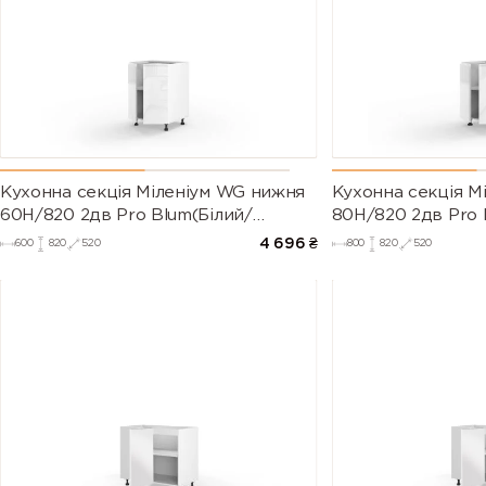
Кухонна секція Міленіум WG нижня
Кухонна секція М
60Н/820 2дв Pro Blum(Білий/
80Н/820 2дв Pro 
Глянець Білий)
Глянець Білий (Се
4 696
₴
600
820
520
800
820
520