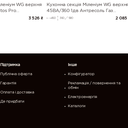
іленіум WG верхня
Кухонна секція Міленіум WG верхн
tos Pro
45ВА/360 1дв Антресоль Газ
ь Білий (Серія М))
Ліфт(Білий/Глянець Білий (Серія М)
3 526
₴
2 085
450
360
580
Підтримка
Інше
Публічна оферта
Конфігуратор
Гарантія
Рекламація / повернення та
обмін
Оплата і доставка
Електроенергія
Де придбати
Каталоги
 перегляд нашого сайту. Щоб продовжити