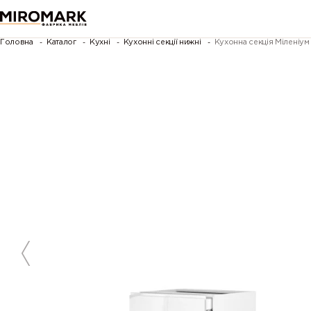
Головна
Каталог
Кухні
Кухонні секції нижні
Кухонна секція Міленіу