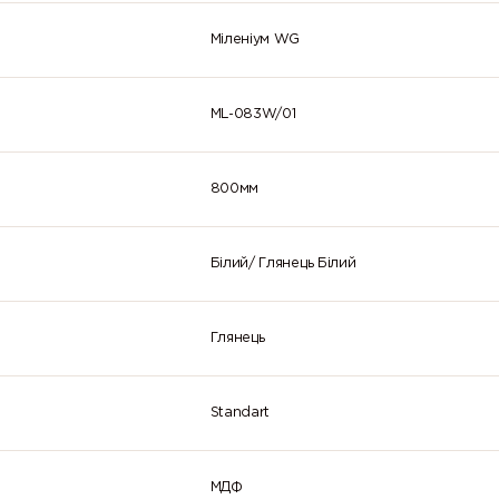
Міленіум WG
ML-083W/01
800мм
Білий/ Глянець Білий
Глянець
Standart
МДФ