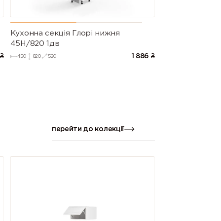
Кухонна секція Глорі нижня
45Н/820 1дв
₴
1 886
₴
450
820
520
перейти до колекції