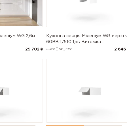
іленіум WG 2,6м
Кухонна секція Міленіум WG верхн
60ВВТ/510 1дв Витяжка
Телескоп(Білий/Глянець Білий)
29 702
₴
2 646
600
510
350