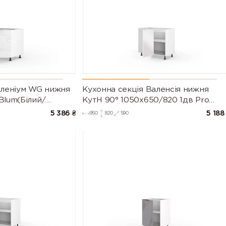
іленіум WG нижня
Кухонна секція Валенсія нижня
Blum(Білий/
КутН 90° 1050х650/820 1дв Pro
рія М))
Blum (Білий/Напівмат Білий 9003)
5 386
₴
5 188
950
820
590