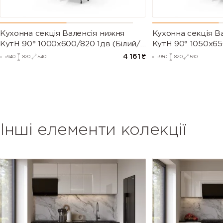
Кухонна секція Валенсія нижня
Кухонна секція В
КутН 90° 1000х600/820 1дв (Білий/
КутН 90° 1050х65
Напівмат Білий 9003)
Напівмат Білий 9
4 161
₴
940
820
540
950
820
590
Інші елементи колекції