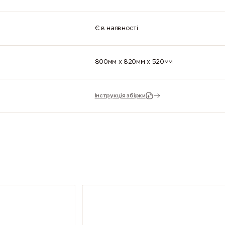
Є в наявності
800мм x 820мм x 520мм
Інструкція збірки