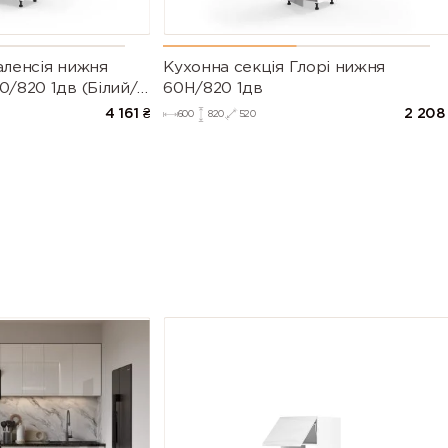
аленсія нижня
Кухонна секція Глорі нижня
0/820 1дв (Білий/
60Н/820 1дв
003)
4 161
₴
2 208
600
820
520