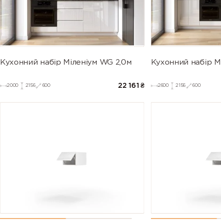
Кухонний набір Міленіум WG 2,0м
Кухонний набір М
22 161
₴
2000
2156
600
2600
2156
600