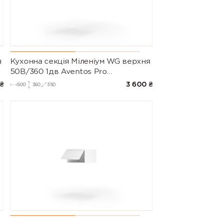
я
Кухонна секція Міленіум WG верхня
50В/360 1дв Aventos Pro
Blum(Білий/Глянець Білий)
₴
3 600
₴
500
360
350