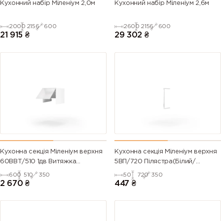
Кухонний набір Міленіум 2,0м
Кухонний набір Міленіум 2,6м
2000
2156
600
2600
2156
600
21 915
₴
29 302
₴
Кухонна секція Міленіум верхня
Кухонна секція Міленіум верхня
60ВВТ/510 1дв Витяжка
5ВП/720 Пілястра(Білий/
Телескоп(Білий/Напівмат Білий
Напівмат Білий 9003)
600
510
350
50
720
350
9003)
2 670
₴
447
₴