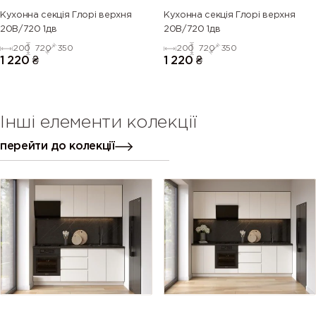
Кухонна секція Глорі верхня
Кухонна секція Глорі верхня
20В/720 1дв
20В/720 1дв
200
720
350
200
720
350
1 220
₴
1 220
₴
Інші елементи колекції
перейти до колекції