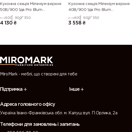
Кухонна секція Міленіум верхня
Кухонна секція Міленіум верхня
50В/900 1дв Pro Blum
40В/900 1дв Pro Blum
ЛІВА(Білий/Напівмат Білий
ЛІВА(Білий/Напівмат Білий
500
900
350
400
900
350
9003)
9003)
4 130
₴
3 558
₴
MiroMark - меблі, що створені для тебе
Підтримка
Інше
Адреса головного офісу
Україна Івано-Франківська обл. м. Калуш вул. П.Орлика, 2а
Телефони для замовлень і запитань