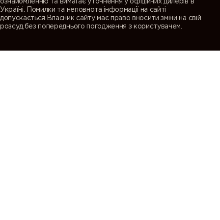
ознайомленню та вимагає уточнення у офіційних дилерів в
Україні. Помилки та неповнота інформації на сайті
допускається.Власник сайту має право вносити зміни на свій
розсуд,без попереднього погодження з користувачем.