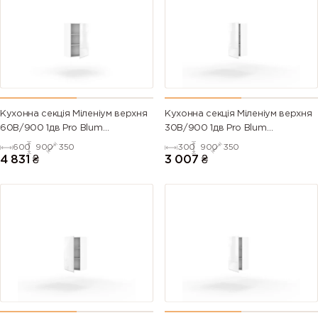
Кухонна секція Міленіум верхня
Кухонна секція Міленіум верхня
60В/900 1дв Pro Blum
30В/900 1дв Pro Blum
Права(Білий/Напівмат Білий
ЛІВА(Білий/Напівмат Білий
600
900
350
300
900
350
9003)
9003)
4 831
₴
3 007
₴