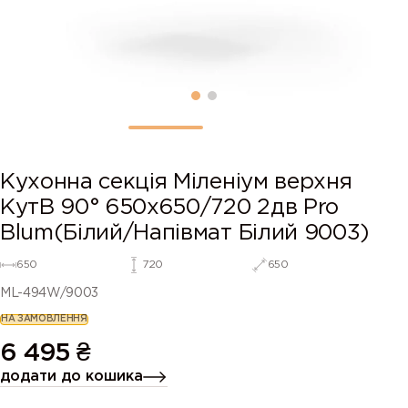
Кухонна секція Міленіум верхня
КутВ 90° 650х650/720 2дв Pro
Blum(Білий/Напівмат Білий 9003)
650
720
650
ML-494W/9003
НА ЗАМОВЛЕННЯ
6 495
₴
додати до кошика