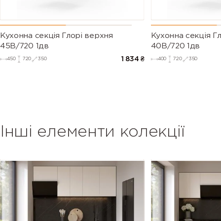
Кухонна секція Глорі верхня
Кухонна секція Г
45В/720 1дв
40В/720 1дв
1 834
₴
450
720
350
400
720
350
Інші елементи колекції