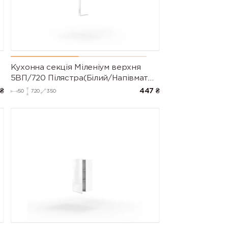
Кухонна секція Міленіум верхня
5ВП/720 Пілястра(Білий/Напівмат
Білий 9003)
₴
447
₴
50
720
350