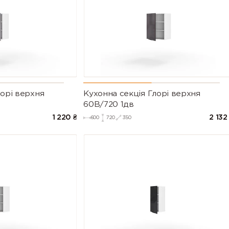
лорі верхня
Кухонна секція Глорі верхня
60В/720 1дв
1 220
₴
2 132
600
720
350