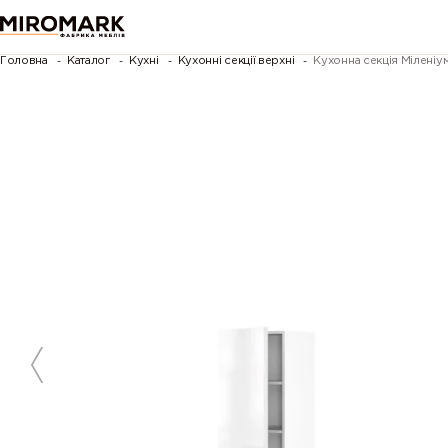
Головна
Каталог
Кухні
Кухонні секції верхні
Кухонна секція Міленіу