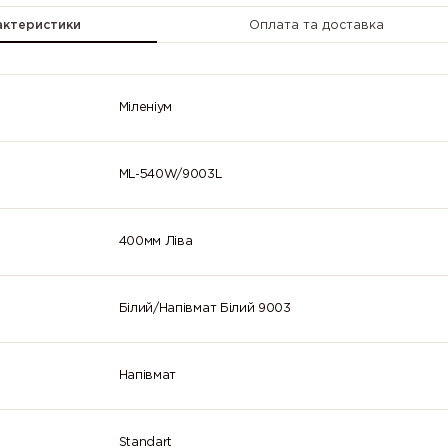
актеристики
Оплата та доставка
Міленіум
ML-540W/9003L
400мм Ліва
Білий/Напівмат Білий 9003
Напівмат
Standart