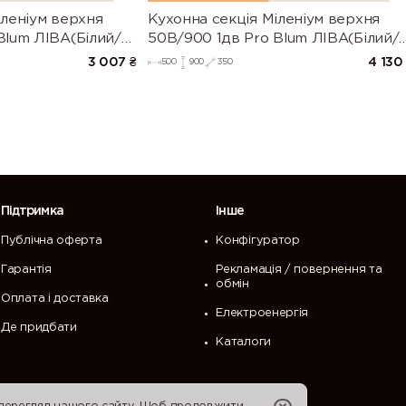
іленіум верхня
Кухонна секція Міленіум верхня
Blum ЛІВА(Білий/
50В/900 1дв Pro Blum ЛІВА(Білий/
003)
Напівмат Білий 9003)
3 007
₴
4 130
500
900
350
Підтримка
Інше
Публічна оферта
Конфігуратор
Гарантія
Рекламація / повернення та
обмін
Оплата і доставка
Електроенергія
Де придбати
Каталоги