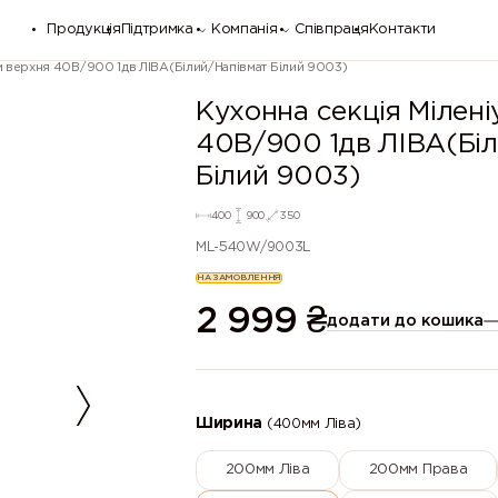
Продукція
Підтримка
Компанія
Співпраця
Контакти
м верхня 40В/900 1дв ЛІВА(Білий/Напівмат Білий 9003)
Кухонна секція Мілені
40В/900 1дв ЛІВА(Біл
Білий 9003)
400
900
350
ML-540W/9003L
НА ЗАМОВЛЕННЯ
2 999
₴
додати до кошика
Ширина
(400мм Ліва)
200мм Ліва
200мм Права