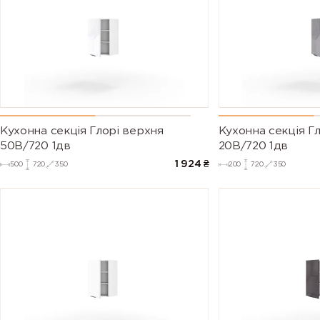
Кухонна секція Глорі верхня
Кухонна секція Г
50В/720 1дв
20В/720 1дв
1 924
₴
500
720
350
200
720
350