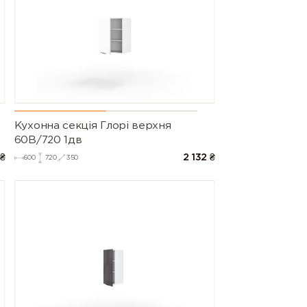
Кухонна секція Глорі верхня
60В/720 1дв
₴
2 132
₴
600
720
350