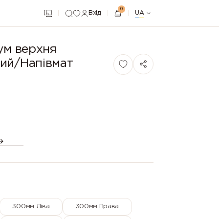
0
Вхід
UA
ум верхня
ий/Напівмат
300мм Ліва
300мм Права