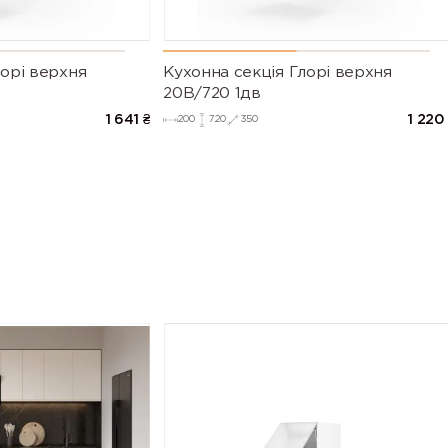
лорі верхня
Кухонна секція Глорі верхня
20В/720 1дв
1 641
₴
1 220
200
720
350