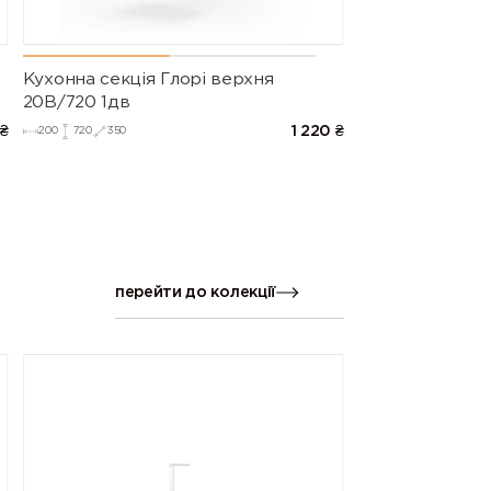
Кухонна секція Глорі верхня
20В/720 1дв
₴
1 220
₴
200
720
350
перейти до колекції