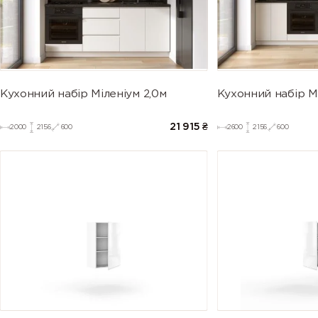
Кухонний набір Міленіум 2,0м
Кухонний набір Мі
21 915
₴
2000
2156
600
2600
2156
600