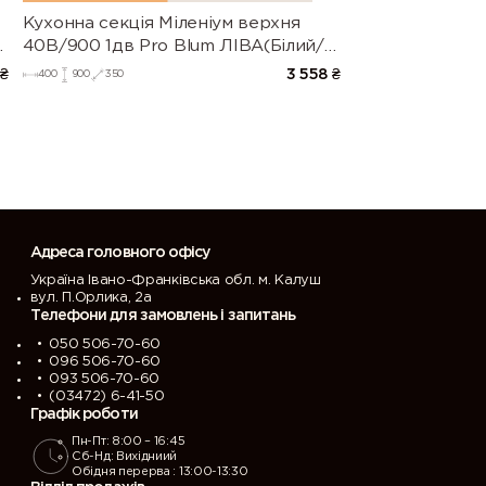
Кухонна секція Міленіум верхня
40В/900 1дв Pro Blum ЛІВА(Білий/
Напівмат Білий 9003)
₴
3 558
₴
400
900
350
Адреса головного офісу
Україна Івано-Франківська обл. м. Калуш
вул. П.Орлика, 2а
Телефони для замовлень і запитань
050 506-70-60
096 506-70-60
093 506-70-60
(03472) 6-41-50
Графік роботи
Пн-Пт: 8:00 – 16:45
Сб-Нд: Вихідниий
Обідня перерва : 13:00-13:30