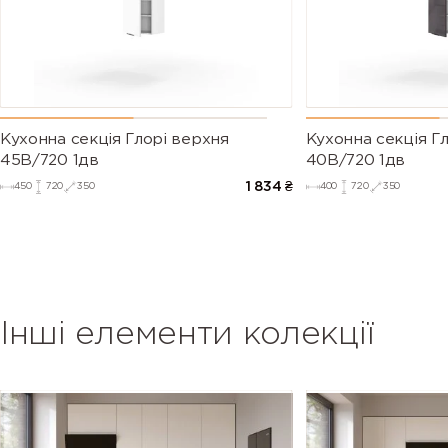
Кухонна секція Глорі верхня
Кухонна секція Г
45В/720 1дв
40В/720 1дв
1 834
₴
450
720
350
400
720
350
Інші елементи колекції