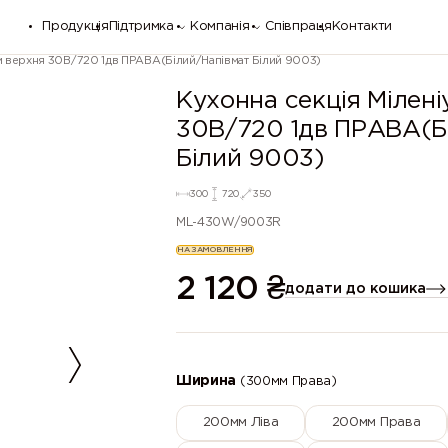
Продукція
Підтримка
Компанія
Співпраця
Контакти
м верхня 30В/720 1дв ПРАВА(Білий/Напівмат Білий 9003)
Кухонна секція Мілені
30В/720 1дв ПРАВА(Б
Білий 9003)
300
720
350
ML-430W/9003R
НА ЗАМОВЛЕННЯ
2 120
₴
додати до кошика
Ширина
(300мм Права)
200мм Ліва
200мм Права