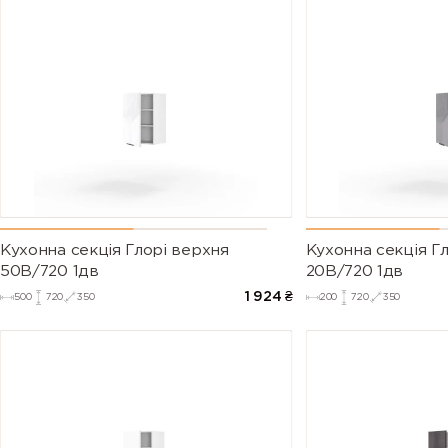
Кухонна секція Глорі верхня
Кухонна секція Г
50В/720 1дв
20В/720 1дв
1 924
₴
500
720
350
200
720
350