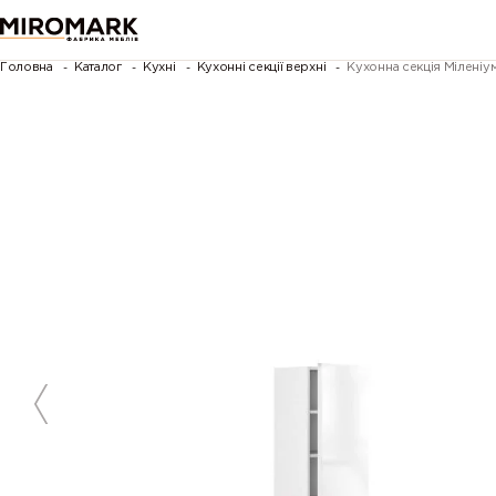
Головна
Каталог
Кухні
Кухонні секції верхні
Кухонна секція Міленіу