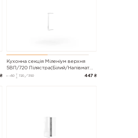
Кухонна секція Міленіум верхня
5ВП/720 Пілястра(Білий/Напівмат
Білий 9003)
₴
447
₴
50
720
350