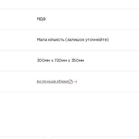
МДФ
Мала кількість (залишок уточнюйте)
300мм x 720мм x 350мм
Інструкція збірки