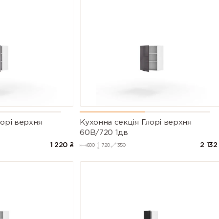
лорі верхня
Кухонна секція Глорі верхня
60В/720 1дв
1 220
₴
2 132
600
720
350