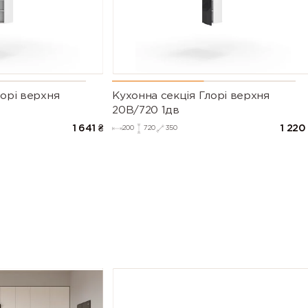
лорі верхня
Кухонна секція Глорі верхня
20В/720 1дв
1 641
₴
1 220
200
720
350