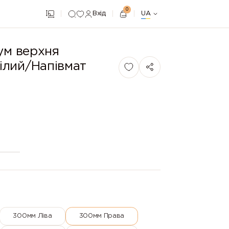
0
Вхід
UA
ум верхня
ілий/Напівмат
300мм Ліва
300мм Права