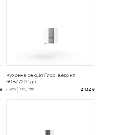
Кухонна секція Глорі верхня
60В/720 1дв
₴
2 132
₴
600
720
350