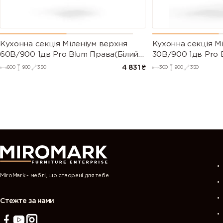
Кухонна секція Міленіум верхня
Кухонна секція М
60В/900 1дв Pro Blum Права(Білий/
30В/900 1дв Pro 
Напівмат Білий 9003)
Напівмат Білий 9
4 831
₴
600
900
350
300
900
350
MiroMark - меблі, що створені для тебе
Стежте за нами