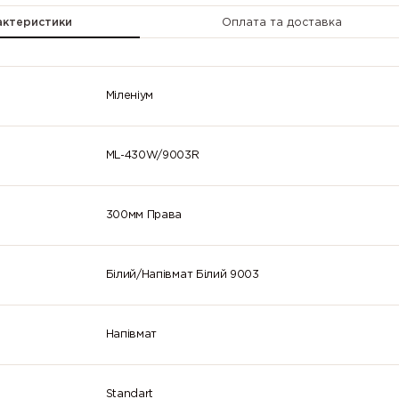
актеристики
Оплата та доставка
Міленіум
ML-430W/9003R
300мм Права
Білий/Напівмат Білий 9003
Напівмат
Standart