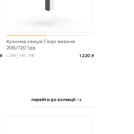
Кухонна секція Глорі верхня
20В/720 1дв
₴
1 220
₴
200
720
350
перейти до колекції