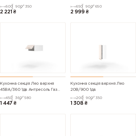
600
900
350
650
900
650
2 221
₴
2 999
₴
Кухонна секція Лео верхня
Кухонна секція верхня Лео
45ВА/360 1дв Антресоль Газ
20В/900 1дв
Ліфт
450
360
580
200
900
350
1 447
₴
1 308
₴