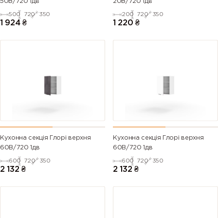
50В/720 1дв
20В/720 1дв
500
720
350
200
720
350
1 924
₴
1 220
₴
Кухонна секція Глорі верхня
Кухонна секція Глорі верхня
60В/720 1дв
60В/720 1дв
600
720
350
600
720
350
2 132
₴
2 132
₴