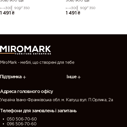
30В/900 1дв
30В/900 1дв
300
900
350
300
900
350
1 491
₴
1 491
₴
MiroMark - меблі, що створені для тебе
Підтримка
Інше
Адреса головного офісу
Україна Івано-Франківська обл. м. Калуш вул. П.Орлика, 2а
Телефони для замовлень і запитань
050 506-70-60
096 506-70-60