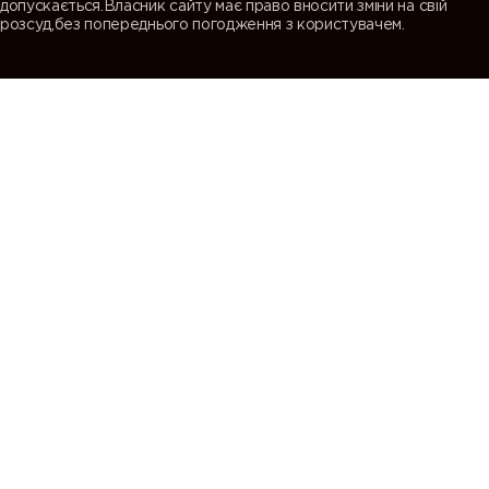
допускається.Власник сайту має право вносити зміни на свій
розсуд,без попереднього погодження з користувачем.