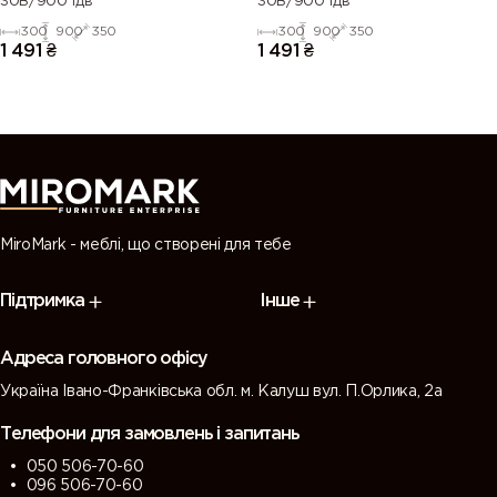
30В/900 1дв
30В/900 1дв
300
900
350
300
900
350
1 491
₴
1 491
₴
MiroMark - меблі, що створені для тебе
Підтримка
Інше
Адреса головного офісу
Україна Івано-Франківська обл. м. Калуш вул. П.Орлика, 2а
Телефони для замовлень і запитань
050 506-70-60
096 506-70-60