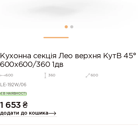
Кухонна секція Лео верхня КутВ 45°
600х600/360 1дв
600
360
600
LE-192W/06
Є В НАЯВНОСТІ
1 653
₴
додати до кошика