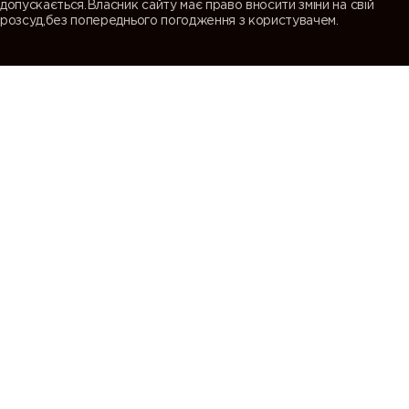
допускається.Власник сайту має право вносити зміни на свій
розсуд,без попереднього погодження з користувачем.