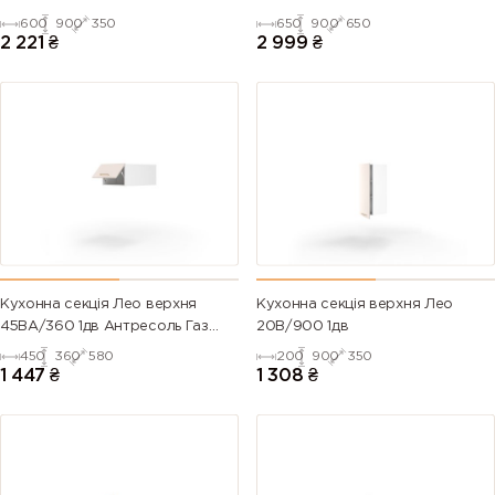
600
900
350
650
900
650
2 221
₴
2 999
₴
Кухонна секція Лео верхня
Кухонна секція верхня Лео
45ВА/360 1дв Антресоль Газ
20В/900 1дв
Ліфт
450
360
580
200
900
350
1 447
₴
1 308
₴