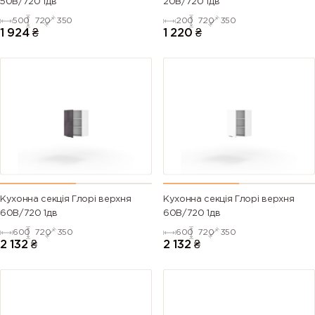
50В/720 1дв
20В/720 1дв
500
720
350
200
720
350
1 924
₴
1 220
₴
Кухонна секція Глорі верхня
Кухонна секція Глорі верхня
60В/720 1дв
60В/720 1дв
600
720
350
600
720
350
2 132
₴
2 132
₴