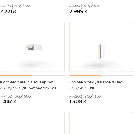
600
900
350
650
900
650
2 221
₴
2 999
₴
Кухонна секція Лео верхня
Кухонна секція верхня Лео
45ВА/360 1дв Антресоль Газ
20В/900 1дв
Ліфт
450
360
580
200
900
350
1 447
₴
1 308
₴