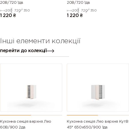
20В/720 1дв
20В/720 1дв
200
720
350
200
720
350
1 220
₴
1 220
₴
Інші елементи колекції
перейти до колекції
Кухонна секція верхня Лео
Кухонна секція Лео верхня КутВ
60В/900 2дв
45° 650х650/900 1дв