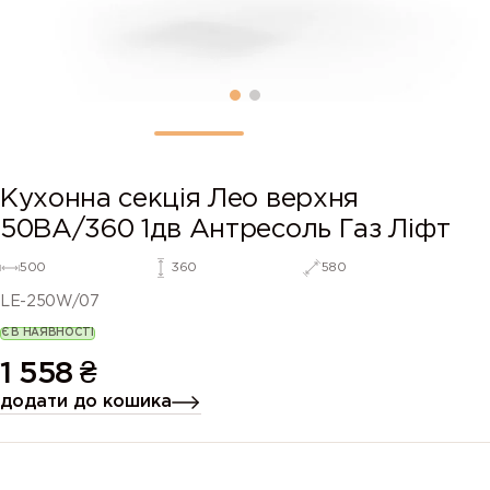
Кухонна секція Лео верхня
50ВА/360 1дв Антресоль Газ Ліфт
500
360
580
LE-250W/07
Є В НАЯВНОСТІ
1 558
₴
додати до кошика