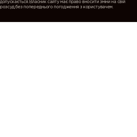
допускається.Власник сайту має право вносити зміни на свій
розсуд,без попереднього погодження з користувачем.