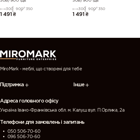
30В/900 1дв
30В/900 1дв
300
900
350
300
900
350
1 491
₴
1 491
₴
MiroMark - меблі, що створені для тебе
Підтримка
Інше
Адреса головного офісу
Україна Івано-Франківська обл. м. Калуш вул. П.Орлика, 2а
Телефони для замовлень і запитань
050 506-70-60
096 506-70-60