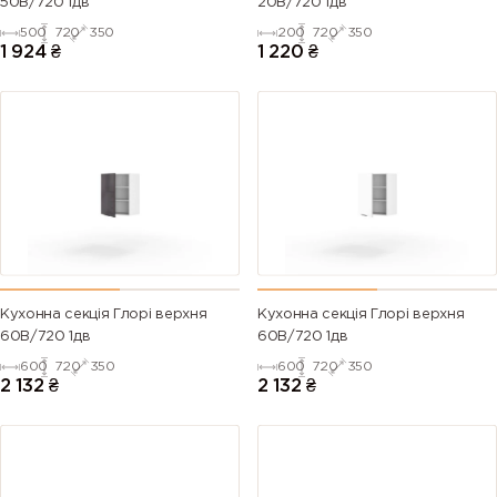
50В/720 1дв
20В/720 1дв
500
720
350
200
720
350
1 924
₴
1 220
₴
Кухонна секція Глорі верхня
Кухонна секція Глорі верхня
60В/720 1дв
60В/720 1дв
600
720
350
600
720
350
2 132
₴
2 132
₴