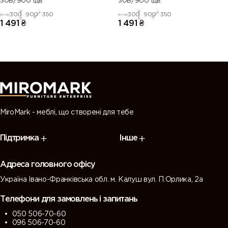
30В/900 1дв
30В/900 1дв
300
900
350
300
900
350
1 491
₴
1 491
₴
MiroMark - меблі, що створені для тебе
Підтримка
Інше
Адреса головного офісу
Україна Івано-Франківська обл. м. Калуш вул. П.Орлика, 2а
Телефони для замовлень і запитань
050 506-70-60
096 506-70-60