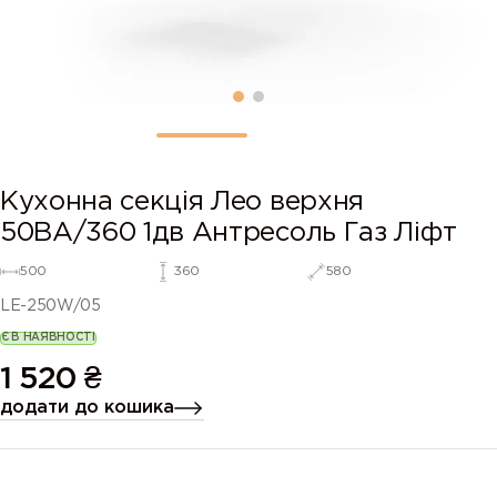
Кухонна секція Лео верхня
50ВА/360 1дв Антресоль Газ Ліфт
500
360
580
LE-250W/05
Є В НАЯВНОСТІ
1 520
₴
додати до кошика