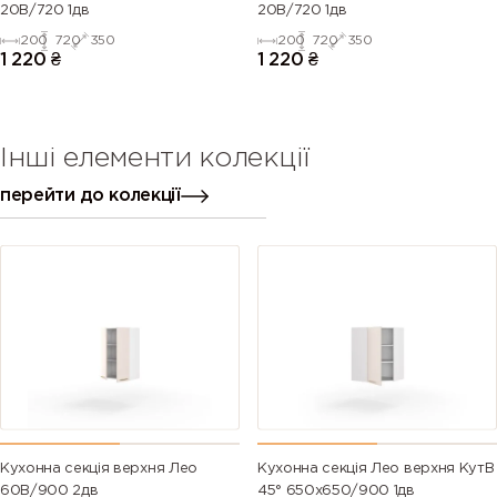
20В/720 1дв
20В/720 1дв
200
720
350
200
720
350
1 220
₴
1 220
₴
Інші елементи колекції
перейти до колекції
Кухонна секція верхня Лео
Кухонна секція Лео верхня КутВ
60В/900 2дв
45° 650х650/900 1дв