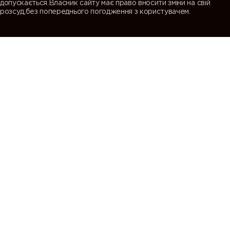
допускається.Власник сайту має право вносити зміни на свій
розсуд,без попереднього погодження з користувачем.