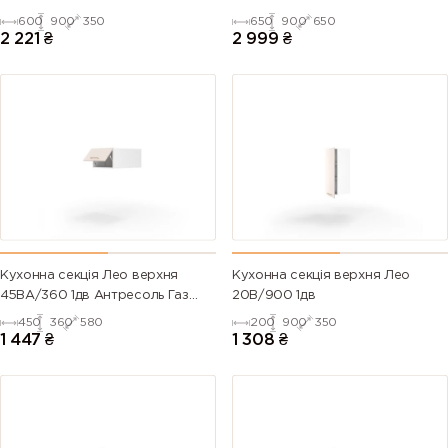
600
900
350
650
900
650
2 221
₴
2 999
₴
Кухонна секція Лео верхня
Кухонна секція верхня Лео
45ВА/360 1дв Антресоль Газ
20В/900 1дв
Ліфт
450
360
580
200
900
350
1 447
₴
1 308
₴