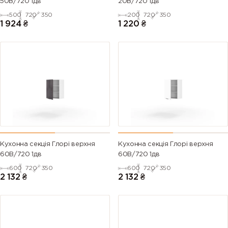
50В/720 1дв
20В/720 1дв
500
720
350
200
720
350
1 924
₴
1 220
₴
Кухонна секція Глорі верхня
Кухонна секція Глорі верхня
60В/720 1дв
60В/720 1дв
600
720
350
600
720
350
2 132
₴
2 132
₴