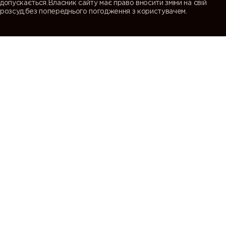
допускається.Власник сайту має право вносити зміни на свій
розсуд,без попереднього погодження з користувачем.