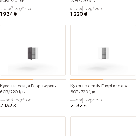
50В/720 1дв
20В/720 1дв
500
720
350
200
720
350
1 924
₴
1 220
₴
Кухонна секція Глорі верхня
Кухонна секція Глорі верхня
60В/720 1дв
60В/720 1дв
600
720
350
600
720
350
2 132
₴
2 132
₴