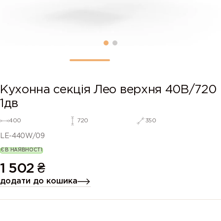
Кухонна секція Лео верхня 40В/720
1дв
400
720
350
LE-440W/09
Є В НАЯВНОСТІ
1 502
₴
додати до кошика