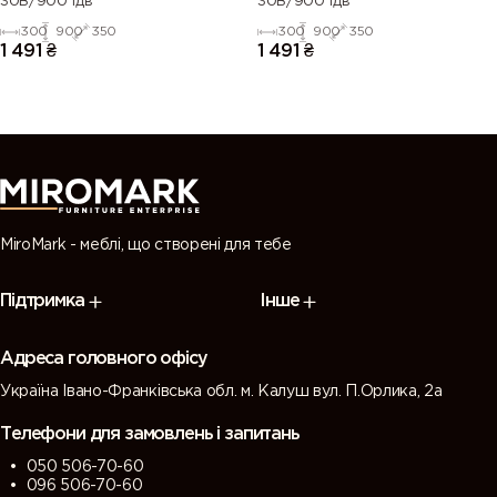
30В/900 1дв
30В/900 1дв
300
900
350
300
900
350
1 491
₴
1 491
₴
MiroMark - меблі, що створені для тебе
Підтримка
Інше
Адреса головного офісу
Україна Івано-Франківська обл. м. Калуш вул. П.Орлика, 2а
Телефони для замовлень і запитань
050 506-70-60
096 506-70-60