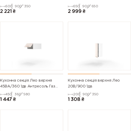
600
900
350
650
900
650
2 221
₴
2 999
₴
Кухонна секція Лео верхня
Кухонна секція верхня Лео
45ВА/360 1дв Антресоль Газ
20В/900 1дв
Ліфт
450
360
580
200
900
350
1 447
₴
1 308
₴