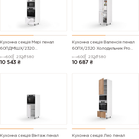
Кухонна секція Мері пенал
Кухонна секція Валенсія пенал
60ПДМ1ШХ/2320
60ПХ/2320 Холодильник Pro
Духовка+Мікрохвильовка Pro
Blum (Білий/Напівмат Білий
600
2320
580
600
2320
580
Blum+Hettich (Білий/Глянець
9003)
10 543
₴
10 687
₴
Білий 9003)
Кухонна секція Вінтаж пенал
Кухонна секція Лео пенал