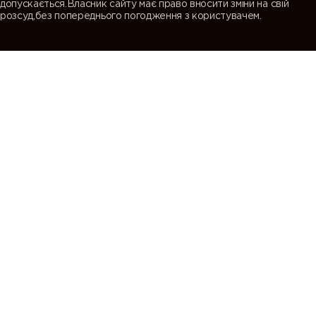
допускається.Власник сайту має право вносити зміни на свій
розсуд,без попереднього погодження з користувачем.