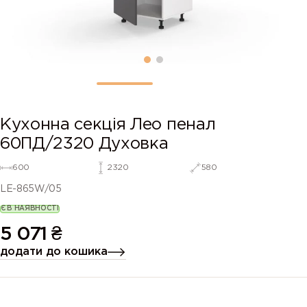
Кухонна секція Лео пенал
60ПД/2320 Духовка
600
2320
580
LE-865W/05
Є В НАЯВНОСТІ
5 071
₴
додати до кошика