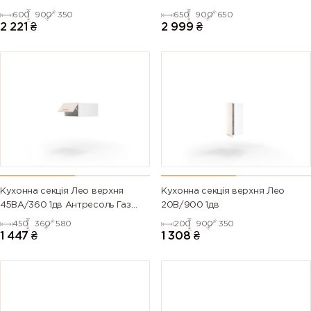
600
900
350
650
900
650
2 221
₴
2 999
₴
Кухонна секція Лео верхня
Кухонна секція верхня Лео
45ВА/360 1дв Антресоль Газ
20В/900 1дв
Ліфт
450
360
580
200
900
350
1 447
₴
1 308
₴