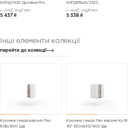
60ПД/1420 Духовка Pro
60ПДМ1ШХ/2320
Blum(Білий/Напівмат Білий
Духовка+Мікрохвильовка
600
1420
580
600
2320
580
9003)
Телескоп
5 437
₴
5 338
₴
Інші елементи колекції
перейти до колекції
Кухонна секція верхня Лео
Кухонна секція Лео верхня КутВ
60В/900 2дв
45° 650х650/900 1дв