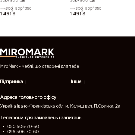
30В/900 1дв
30В/900 1дв
300
900
350
300
900
350
1 491
₴
1 491
₴
MiroMark - меблі, що створені для тебе
Підтримка
Інше
Адреса головного офісу
Україна Івано-Франківська обл. м. Калуш вул. П.Орлика, 2а
Телефони для замовлень і запитань
050 506-70-60
096 506-70-60