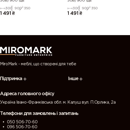
30В/900 1дв
30В/900 1дв
300
900
350
300
900
350
1 491
₴
1 491
₴
MiroMark - меблі, що створені для тебе
Підтримка
Інше
Адреса головного офісу
Україна Івано-Франківська обл. м. Калуш вул. П.Орлика, 2а
Телефони для замовлень і запитань
050 506-70-60
096 506-70-60