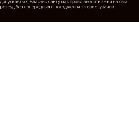
допускається.Власник сайту має право вносити зміни на свій
розсуд,без попереднього погодження з користувачем.