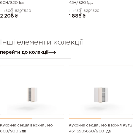
60Н/820 1дв
45Н/820 1дв
600
820
520
450
820
520
2 208
₴
1 886
₴
Інші елементи колекції
перейти до колекції
Кухонна секція верхня Лео
Кухонна секція Лео верхня КутВ
60В/900 2дв
45° 650х650/900 1дв