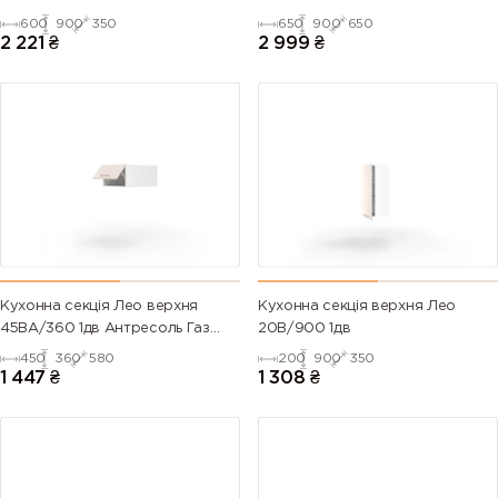
600
900
350
650
900
650
2 221
₴
2 999
₴
Кухонна секція Лео верхня
Кухонна секція верхня Лео
45ВА/360 1дв Антресоль Газ
20В/900 1дв
Ліфт
450
360
580
200
900
350
1 447
₴
1 308
₴