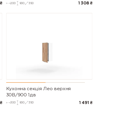
₴
1 308
₴
200
900
350
Кухонна секція Лео верхня
30В/900 1дв
₴
1 491
₴
300
900
350