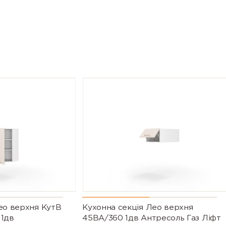
ео верхня КутВ
Кухонна секція Лео верхня
 1дв
45ВА/360 1дв Антресоль Газ Ліфт