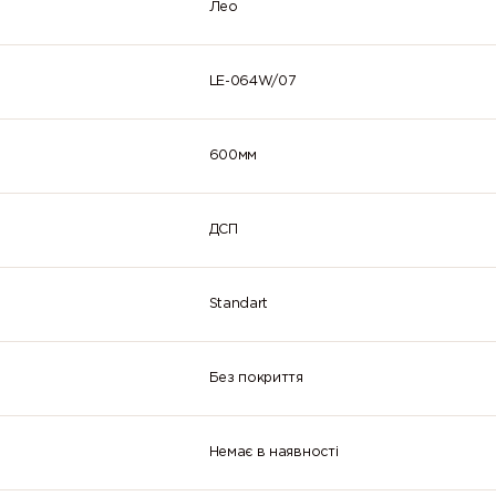
Лео
LE-064W/07
600мм
ДСП
Standart
Без покриття
Немає в наявності