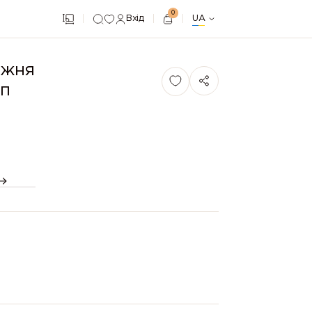
0
Вхід
UA
ижня
п