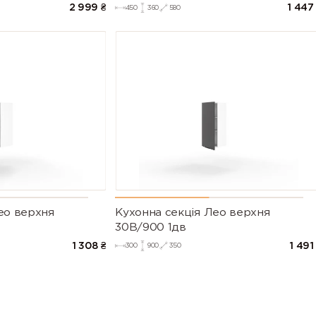
2 999
₴
1 447
450
360
580
ео верхня
Кухонна секція Лео верхня
30В/900 1дв
1 308
₴
1 491
300
900
350