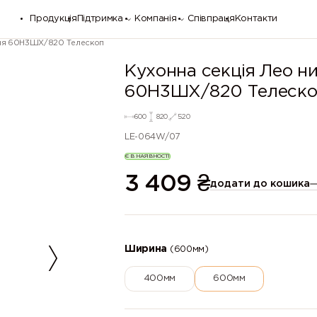
Продукція
Підтримка
Компанія
Співпраця
Контакти
жня 60Н3ШХ/820 Телескоп
Кухонна секція Лео н
60Н3ШХ/820 Телеско
600
820
520
LE-064W/07
Є В НАЯВНОСТІ
3 409
₴
додати до кошика
Ширина
(600мм)
400мм
600мм