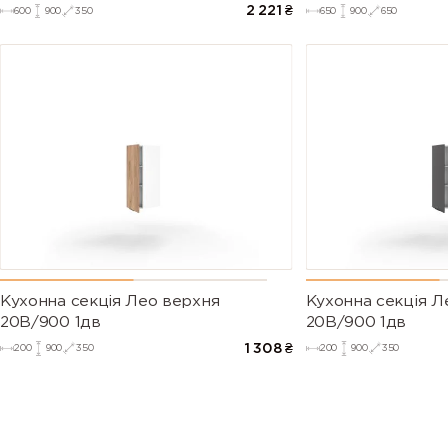
2 221
₴
600
900
350
650
900
650
Кухонна секція Лео верхня
Кухонна секція Л
20В/900 1дв
20В/900 1дв
1 308
₴
200
900
350
200
900
350