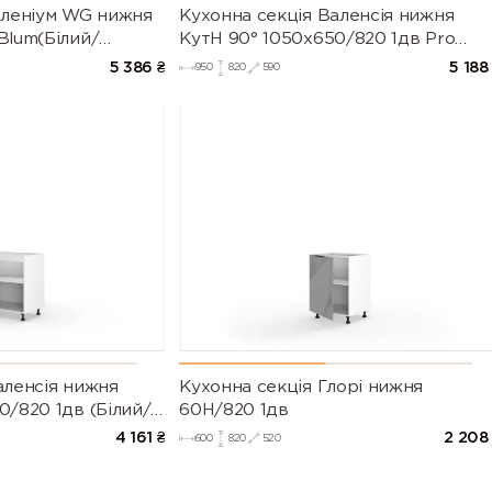
іленіум WG нижня
Кухонна секція Валенсія нижня
Blum(Білий/
КутН 90° 1050х650/820 1дв Pro
рія М))
Blum (Білий/Напівмат Білий 9003)
5 386
₴
5 188
950
820
590
аленсія нижня
Кухонна секція Глорі нижня
0/820 1дв (Білий/
60Н/820 1дв
003)
4 161
₴
2 208
600
820
520