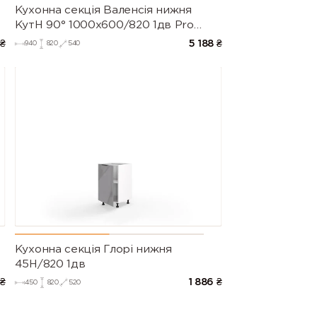
Кухонна секція Валенсія нижня
КутН 90° 1000х600/820 1дв Pro
Blum (Білий/Напівмат Білий 9003)
₴
5 188
₴
940
820
540
Кухонна секція Глорі нижня
45Н/820 1дв
₴
1 886
₴
450
820
520