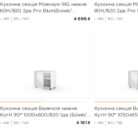
Кухонна секція Міленіум WG нижня
Кухонна секція М
60Н/820 2дв Pro Blum(Білий/
80Н/820 2дв Pro 
Глянець Білий)
Глянець Білий (Се
4 696
₴
600
820
520
800
820
520
Кухонна секція Валенсія нижня
Кухонна секція В
КутН 90° 1000х600/820 1дв (Білий/
КутН 90° 1050х65
Напівмат Білий 9003)
Напівмат Білий 9
4 161
₴
940
820
540
950
820
590