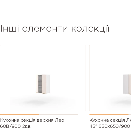
Інші елементи колекції
Кухонна секція верхня Лео
Кухонна секція Л
60В/900 2дв
45° 650х650/900