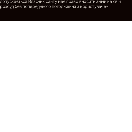
допускається.Власник сайту має право вносити зміни на свій
розсуд,без попереднього погодження з користувачем.