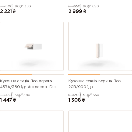
600
900
350
650
900
650
2 221
₴
2 999
₴
Кухонна секція Лео верхня
Кухонна секція верхня Лео
45ВА/360 1дв Антресоль Газ
20В/900 1дв
Ліфт
450
360
580
200
900
350
1 447
₴
1 308
₴