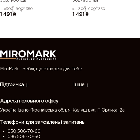
30В/900 1дв
30В/900 1дв
300
900
350
300
900
350
1 491
₴
1 491
₴
MiroMark - меблі, що створені для тебе
Підтримка
Інше
Адреса головного офісу
Україна Івано-Франківська обл. м. Калуш вул. П.Орлика, 2а
Телефони для замовлень і запитань
050 506-70-60
096 506-70-60