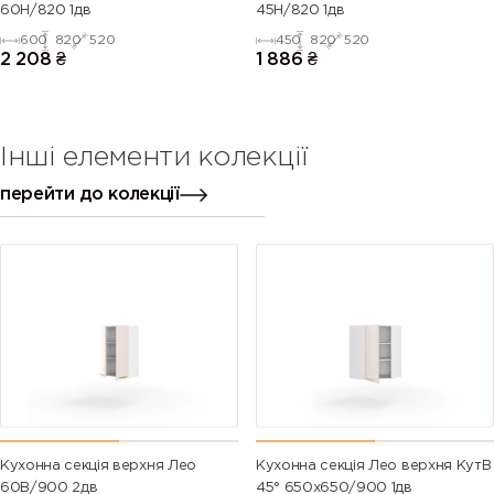
60Н/820 1дв
45Н/820 1дв
600
820
520
450
820
520
2 208
₴
1 886
₴
Інші елементи колекції
перейти до колекції
Кухонна секція верхня Лео
Кухонна секція Лео верхня КутВ
60В/900 2дв
45° 650х650/900 1дв