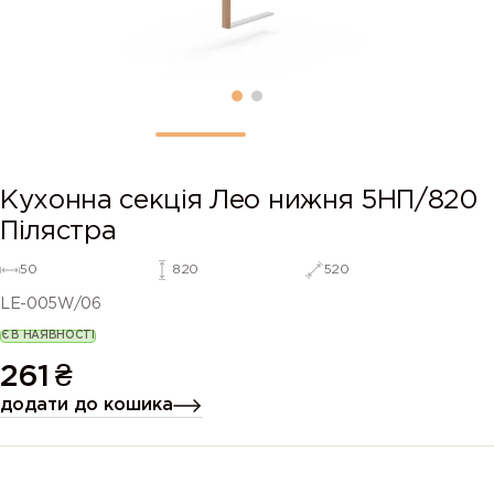
Кухонна секція Лео нижня 5НП/820
Пілястра
50
820
520
LE-005W/06
Є В НАЯВНОСТІ
261
₴
додати до кошика