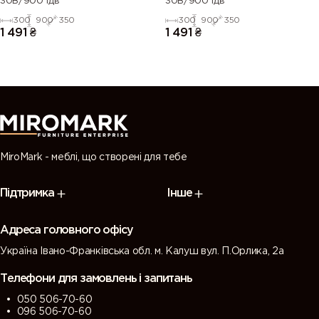
30В/900 1дв
30В/900 1дв
300
900
350
300
900
350
1 491
₴
1 491
₴
MiroMark - меблі, що створені для тебе
Підтримка
Інше
Адреса головного офісу
Україна Івано-Франківська обл. м. Калуш вул. П.Орлика, 2а
Телефони для замовлень і запитань
050 506-70-60
096 506-70-60