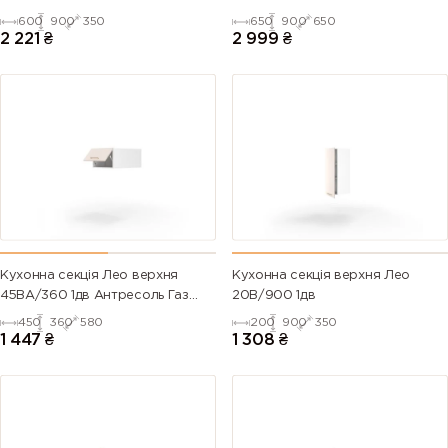
600
900
350
650
900
650
2 221
₴
2 999
₴
Кухонна секція Лео верхня
Кухонна секція верхня Лео
45ВА/360 1дв Антресоль Газ
20В/900 1дв
Ліфт
450
360
580
200
900
350
1 447
₴
1 308
₴