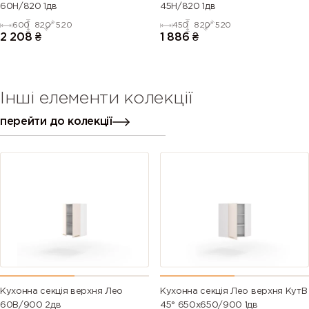
60Н/820 1дв
45Н/820 1дв
600
820
520
450
820
520
2 208
₴
1 886
₴
Інші елементи колекції
перейти до колекції
Кухонна секція верхня Лео
Кухонна секція Лео верхня КутВ
60В/900 2дв
45° 650х650/900 1дв