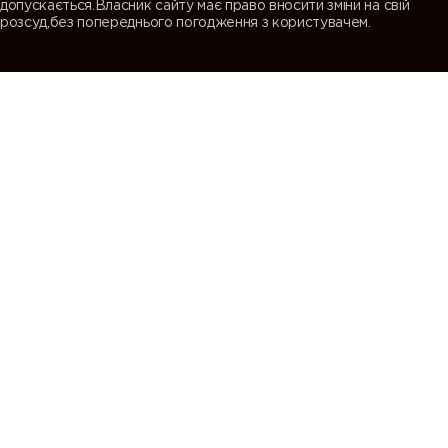
допускається.Власник сайту має право вносити зміни на свій
розсуд,без попереднього погодження з користувачем.