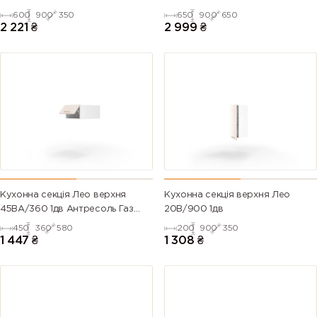
600
900
350
650
900
650
2 221
₴
2 999
₴
Кухонна секція Лео верхня
Кухонна секція верхня Лео
45ВА/360 1дв Антресоль Газ
20В/900 1дв
Ліфт
450
360
580
200
900
350
1 447
₴
1 308
₴