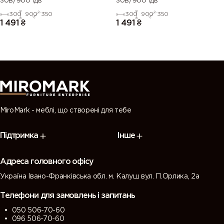
30В/900 1дв
30В/900 1дв
300
900
350
300
900
350
1 491
₴
1 491
₴
MiroMark - меблі, що створені для тебе
Підтримка
Інше
Адреса головного офісу
Україна Івано-Франківська обл. м. Калуш вул. П.Орлика, 2а
Телефони для замовлень і запитань
050 506-70-60
096 506-70-60