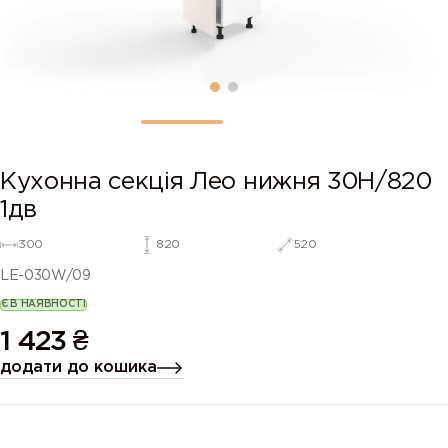
Кухонна секція Лео нижня 30Н/820
1дв
300
820
520
LE-030W/09
Є В НАЯВНОСТІ
1 423
₴
додати до кошика