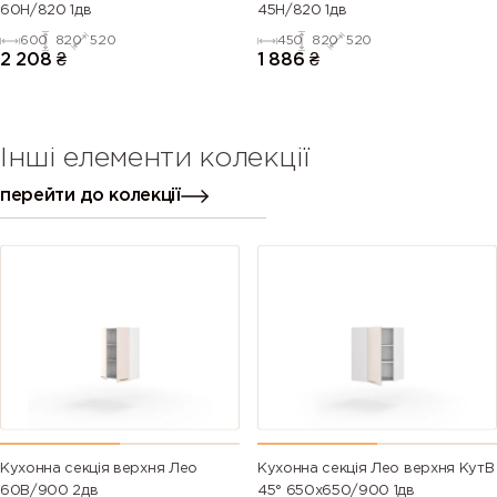
60Н/820 1дв
45Н/820 1дв
600
820
520
450
820
520
2 208
₴
1 886
₴
Інші елементи колекції
перейти до колекції
Кухонна секція верхня Лео
Кухонна секція Лео верхня КутВ
60В/900 2дв
45° 650х650/900 1дв