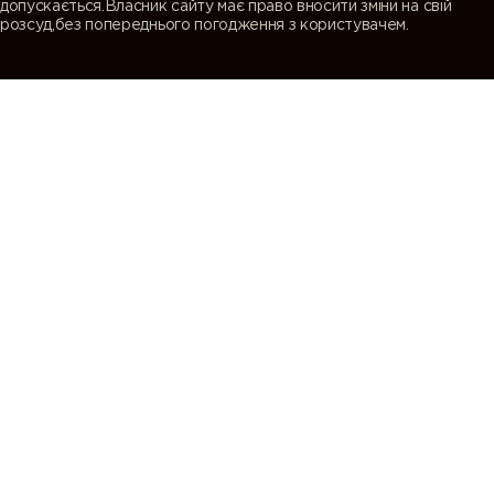
допускається.Власник сайту має право вносити зміни на свій
розсуд,без попереднього погодження з користувачем.