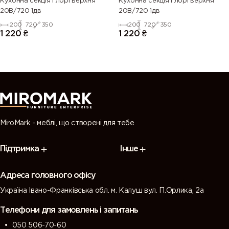
Кухонна секція Глорі верхня
Кухонна секція Глорі верхня
20В/720 1дв
20В/720 1дв
200
720
350
200
720
350
1 220
₴
1 220
₴
MiroMark - меблі, що створені для тебе
Підтримка
Інше
Адреса головного офісу
Україна Івано-Франківська обл. м. Калуш вул. П.Орлика, 2а
Телефони для замовлень і запитань
050 506-70-60