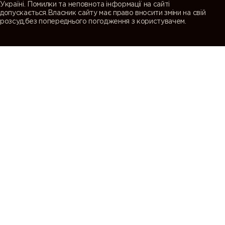
Україні. Помилки та неповнота інформації на сайті
допускається.Власник сайту має право вносити зміни на свій
розсуд,без попереднього погодження з користувачем.