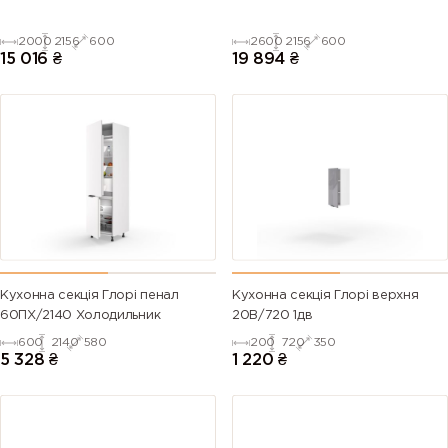
2000
2156
600
2600
2156
600
15 016
₴
19 894
₴
Кухонна секція Глорі пенал
Кухонна секція Глорі верхня
60ПХ/2140 Холодильник
20В/720 1дв
600
2140
580
200
720
350
5 328
₴
1 220
₴