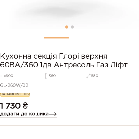
Кухонна секція Глорі верхня
60ВА/360 1дв Антресоль Газ Ліфт
600
360
580
GL-260W/02
НА ЗАМОВЛЕННЯ
1 730
₴
додати до кошика