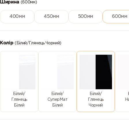
Ширина
(600мм)
400мм
450мм
500мм
600мм
Колір
(Білий/Глянець Чорний)
Білий/
Білий/
Білий/
Глянець
СуперМат
Глянець
Н
Білий
Білий
Чорний