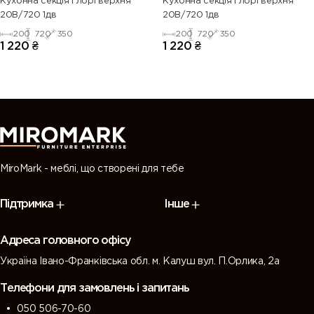
Кухонна секція Глорі верхня
Кухонна секція Глорі верхня
20В/720 1дв
20В/720 1дв
200
720
350
200
720
350
1 220
₴
1 220
₴
MiroMark - меблі, що створені для тебе
Підтримка
Інше
Адреса головного офісу
Україна Івано-Франківська обл. м. Калуш вул. П.Орлика, 2а
Телефони для замовлень і запитань
050 506-70-60