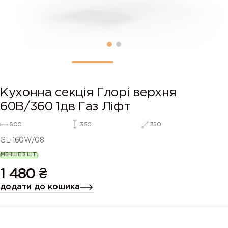
Кухонна секція Глорі верхня
60В/360 1дв Газ Ліфт
600
360
350
GL-160W/08
МЕНШЕ 3 ШТ.
1 480
₴
додати до кошика