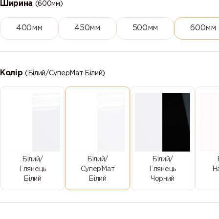
Ширина
(600мм)
400мм
450мм
500мм
600мм
Колір
(Білий/СуперМат Білий)
Білий/
Білий/
Білий/
Глянець
СуперМат
Глянець
Н
Білий
Білий
Чорний