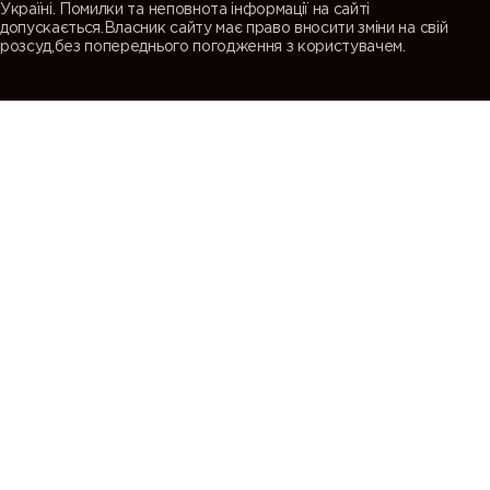
Україні. Помилки та неповнота інформації на сайті
допускається.Власник сайту має право вносити зміни на свій
розсуд,без попереднього погодження з користувачем.