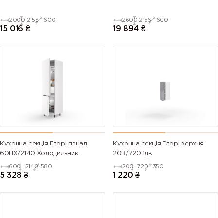
2000
2156
600
2600
2156
600
15 016
₴
19 894
₴
Кухонна секція Глорі пенал
Кухонна секція Глорі верхня
60ПХ/2140 Холодильник
20В/720 1дв
600
2140
580
200
720
350
5 328
₴
1 220
₴