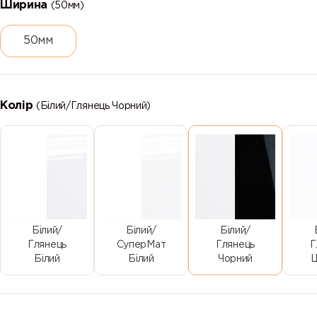
Ширина
(50мм)
50мм
Колір
(Білий/Глянець Чорний)
Білий/
Білий/
Білий/
Глянець
СуперМат
Глянець
Г
Білий
Білий
Чорний