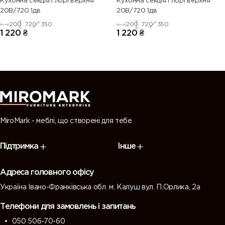
Кухонна секція Глорі верхня
Кухонна секція Глорі верхня
20В/720 1дв
20В/720 1дв
200
720
350
200
720
350
1 220
₴
1 220
₴
MiroMark - меблі, що створені для тебе
Підтримка
Інше
Адреса головного офісу
Україна Івано-Франківська обл. м. Калуш вул. П.Орлика, 2а
Телефони для замовлень і запитань
050 506-70-60