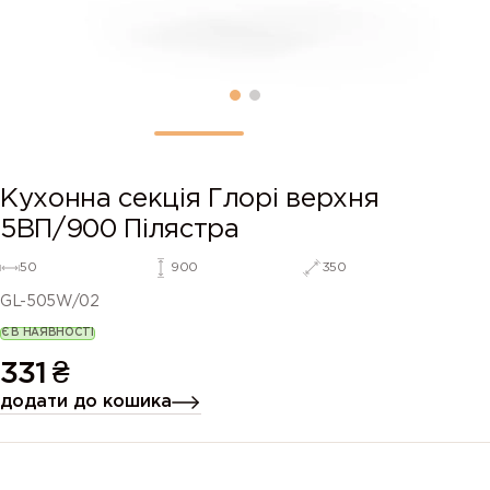
Кухонна секція Глорі верхня
5ВП/900 Пілястра
50
900
350
GL-505W/02
Є В НАЯВНОСТІ
331
₴
додати до кошика