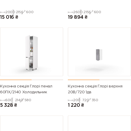
2000
2156
600
2600
2156
600
15 016
₴
19 894
₴
Кухонна секція Глорі пенал
Кухонна секція Глорі верхня
60ПХ/2140 Холодильник
20В/720 1дв
600
2140
580
200
720
350
5 328
₴
1 220
₴