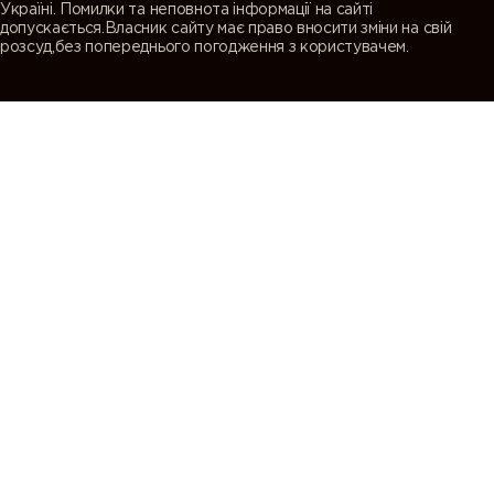
Україні. Помилки та неповнота інформації на сайті
допускається.Власник сайту має право вносити зміни на свій
розсуд,без попереднього погодження з користувачем.