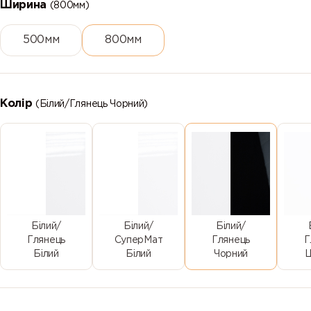
Ширина
(800мм)
500мм
800мм
Колір
(Білий/Глянець Чорний)
Білий/
Білий/
Білий/
Глянець
СуперМат
Глянець
Г
Білий
Білий
Чорний