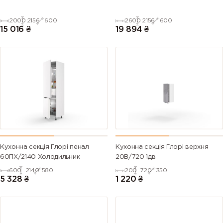
2000
2156
600
2600
2156
600
15 016
₴
19 894
₴
Кухонна секція Глорі пенал
Кухонна секція Глорі верхня
60ПХ/2140 Холодильник
20В/720 1дв
600
2140
580
200
720
350
5 328
₴
1 220
₴