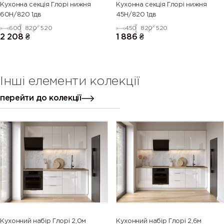
Кухонна секція Глорі нижня
Кухонна секція Глорі нижня
60Н/820 1дв
45Н/820 1дв
600
820
520
450
820
520
2 208
₴
1 886
₴
Інші елементи колекції
перейти до колекції
Кухонний набір Глорі 2,0м
Кухонний набір Глорі 2,6м