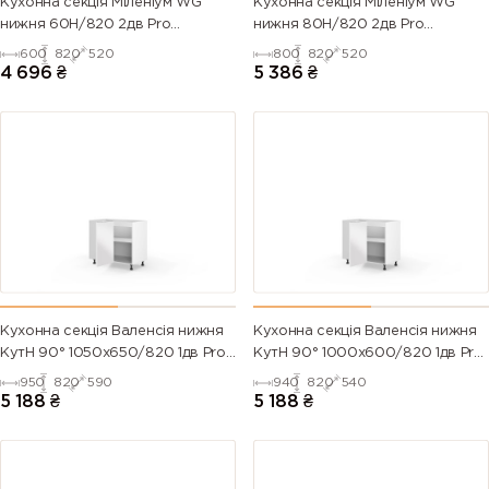
Кухонна секція Міленіум WG
Кухонна секція Міленіум WG
нижня 60Н/820 2дв Pro
нижня 80Н/820 2дв Pro
Blum(Білий/Глянець Білий)
Blum(Білий/Глянець Білий (Серія
600
820
520
800
820
520
М))
4 696
₴
5 386
₴
Кухонна секція Валенсія нижня
Кухонна секція Валенсія нижня
КутН 90° 1050х650/820 1дв Pro
КутН 90° 1000х600/820 1дв Pro
Blum (Білий/Напівмат Білий
Blum (Білий/Напівмат Білий
950
820
590
940
820
540
9003)
9003)
5 188
₴
5 188
₴