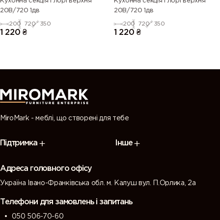
Кухонна секція Глорі верхня
Кухонна секція Глорі верхня
20В/720 1дв
20В/720 1дв
200
720
350
200
720
350
1 220
₴
1 220
₴
MiroMark - меблі, що створені для тебе
Підтримка
Інше
Адреса головного офісу
Україна Івано-Франківська обл. м. Калуш вул. П.Орлика, 2а
Телефони для замовлень і запитань
050 506-70-60