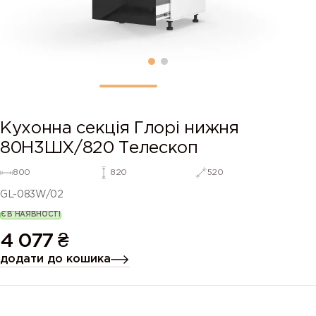
Кухонна секція Глорі нижня
80Н3ШХ/820 Телескоп
800
820
520
GL-083W/02
Є В НАЯВНОСТІ
4 077
₴
додати до кошика