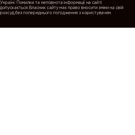
Україні. Помилки та неповнота інформації на сайті
допускається.Власник сайту має право вносити зміни на свій
розсуд,без попереднього погодження з користувачем.