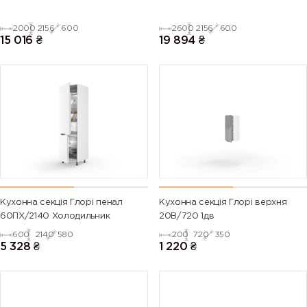
2000
2156
600
2600
2156
600
15 016
₴
19 894
₴
Кухонна секція Глорі пенал
Кухонна секція Глорі верхня
60ПХ/2140 Холодильник
20В/720 1дв
600
2140
580
200
720
350
5 328
₴
1 220
₴