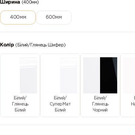
Ширина
(400мм)
400мм
600мм
Колір
(Білий/Глянець Шифер)
Білий/
Білий/
Білий/
Глянець
СуперМат
Глянець
Н
Білий
Білий
Чорний