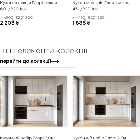
Кухонна секція Глорі нижня
Кухонна секція Глорі нижня
60Н/820 1дв
45Н/820 1дв
600
820
520
450
820
520
2 208
₴
1 886
₴
Інші елементи колекції
перейти до колекції
Кухонний набір Глорі 2,0м
Кухонний набір Глорі 2,6м