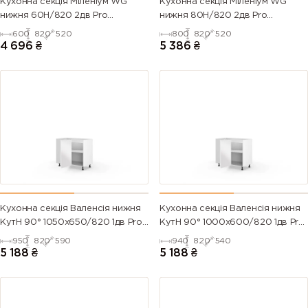
Кухонна секція Міленіум WG
Кухонна секція Міленіум WG
нижня 60Н/820 2дв Pro
нижня 80Н/820 2дв Pro
Blum(Білий/Глянець Білий)
Blum(Білий/Глянець Білий (Серія
600
820
520
800
820
520
М))
4 696
₴
5 386
₴
Кухонна секція Валенсія нижня
Кухонна секція Валенсія нижня
КутН 90° 1050х650/820 1дв Pro
КутН 90° 1000х600/820 1дв Pro
Blum (Білий/Напівмат Білий
Blum (Білий/Напівмат Білий
950
820
590
940
820
540
9003)
9003)
5 188
₴
5 188
₴