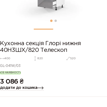
Кухонна секція Глорі нижня
40Н3ШХ/820 Телескоп
400
820
520
GL-041W/03
Є В НАЯВНОСТІ
3 086
₴
додати до кошика