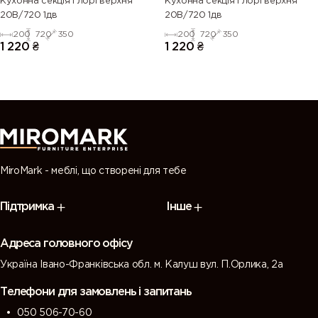
Кухонна секція Глорі верхня
Кухонна секція Глорі верхня
20В/720 1дв
20В/720 1дв
200
720
350
200
720
350
1 220
₴
1 220
₴
MiroMark - меблі, що створені для тебе
Підтримка
Інше
Адреса головного офісу
Україна Івано-Франківська обл. м. Калуш вул. П.Орлика, 2а
Телефони для замовлень і запитань
050 506-70-60