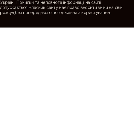
Україні. Помилки та неповнота інформації на сайті
допускається.Власник сайту має право вносити зміни на свій
розсуд,без попереднього погодження з користувачем.