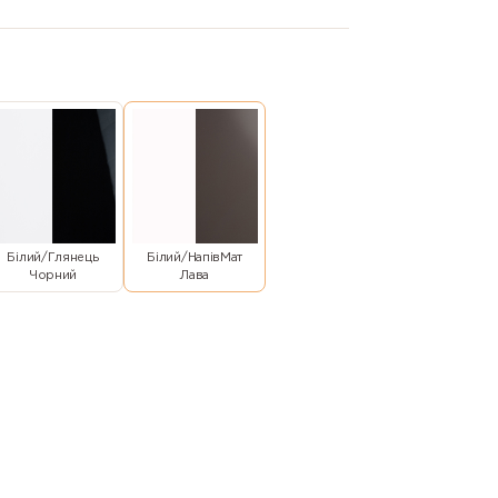
Білий/Глянець
Білий/НапівМат
Чорний
Лава