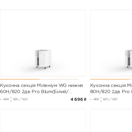
Кухонна секція Міленіум WG нижня
Кухонна секція М
60Н/820 2дв Pro Blum(Білий/
80Н/820 2дв Pro 
Глянець Білий)
Глянець Білий (Се
4 696
₴
600
820
520
800
820
520