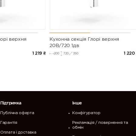
лорі верхня
Кухонна секція Глорі верхня
20В/720 1дв
1 219
₴
1 220
200
720
350
Підтримка
Інше
Публічна оферта
Конфігуратор
Гарантія
Рекламація / повернення та
обмін
Оплата і доставка