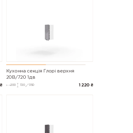
Кухонна секція Глорі верхня
20В/720 1дв
₴
1 220
₴
200
720
350