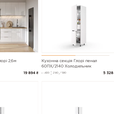
орі 2,6м
Кухонна секція Глорі пенал
60ПХ/2140 Холодильник
19 894
₴
5 328
600
2140
580