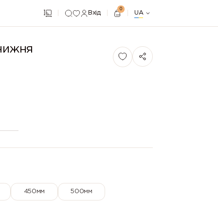
0
Вхід
UA
 нижня
450мм
500мм