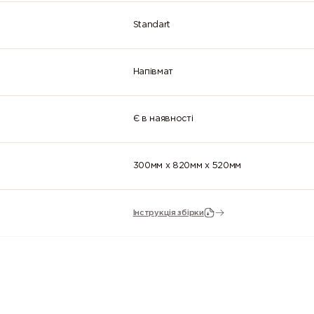
Standart
Напівмат
Є в наявності
300мм x 820мм x 520мм
Інструкція збірки