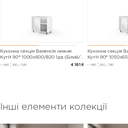
Кухонна секція Валенсія нижня
Кухонна секція В
КутН 90° 1000х600/820 1дв (Білий/
КутН 90° 1050х65
Напівмат Білий 9003)
Напівмат Білий 9
4 161
₴
940
820
540
950
820
590
Інші елементи колекції