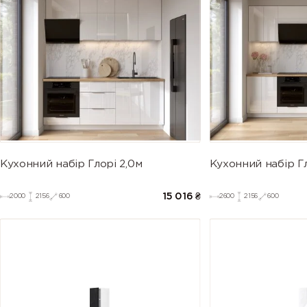
Кухонний набір Глорі 2,0м
Кухонний набір Гл
15 016
₴
2000
2156
600
2600
2156
600