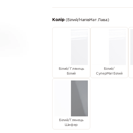
Колір
(Білий/НапівМат Лава)
Білий/ Глянець
Білий/
Білий
СуперМат Білий
Білий/Глянець
Шифер