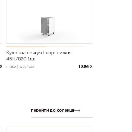
Кухонна секція Глорі нижня
45Н/820 1дв
₴
1 886
₴
450
820
520
перейти до колекції