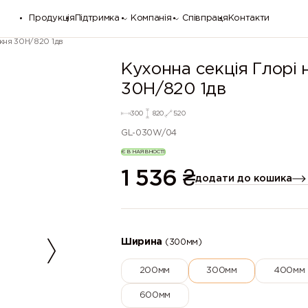
Продукція
Підтримка
Компанія
Співпраця
Контакти
ижня 30Н/820 1дв
Кухонна секція Глорі
30Н/820 1дв
300
820
520
GL-030W/04
Є В НАЯВНОСТІ
1 536
₴
додати до кошика
Ширина
(300мм)
200мм
300мм
400мм
600мм