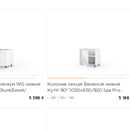
іленіум WG нижня
Кухонна секція Валенсія нижня
Blum(Білий/
КутН 90° 1050х650/820 1дв Pro
рія М))
Blum (Білий/Напівмат Білий 9003)
5 386
₴
5 188
950
820
590