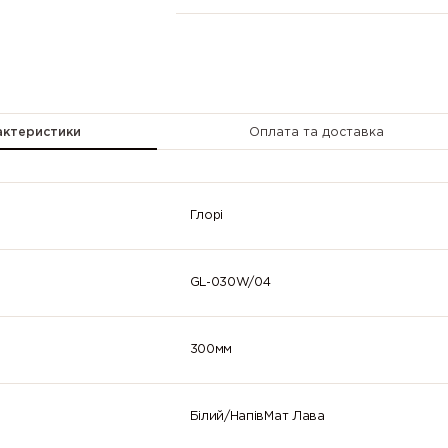
актеристики
Оплата та доставка
Глорі
GL-030W/04
300мм
Білий/НапівМат Лава