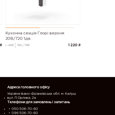
Кухонна секція Глорі верхня
20В/720 1дв
₴
1 220
₴
200
720
350
Адреса головного офісу
Україна Івано-Франківська обл. м. Калуш
вул. П.Орлика, 2а
Телефони для замовлень і запитань
050 506-70-60
096 506-70-60