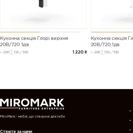
Кухонна секція Глорі верхня
Кухонна секція Г
20В/720 1дв
20В/720 1дв
1 220
₴
200
720
350
200
720
350
MiroMark - меблі, що створені для тебе
Стежте за нами