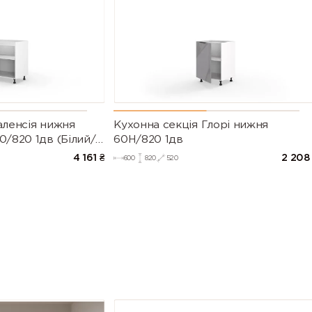
аленсія нижня
Кухонна секція Глорі нижня
0/820 1дв (Білий/
60Н/820 1дв
003)
4 161
₴
2 208
600
820
520