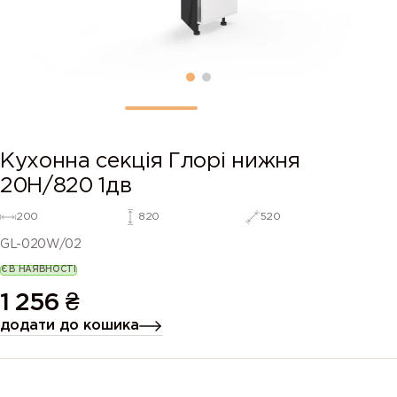
Кухонна секція Глорі нижня
20Н/820 1дв
200
820
520
GL-020W/02
Є В НАЯВНОСТІ
1 256
₴
додати до кошика