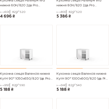
Кухонна секція Міленіум WG
Кухонна секція Міленіум WG
нижня 60Н/820 2дв Pro
нижня 80Н/820 2дв Pro
Blum(Білий/Глянець Білий)
Blum(Білий/Глянець Білий (Серія
600
820
520
800
820
520
М))
4 696
₴
5 386
₴
Кухонна секція Валенсія нижня
Кухонна секція Валенсія нижня
КутН 90° 1050х650/820 1дв Pro
КутН 90° 1000х600/820 1дв Pro
Blum (Білий/Напівмат Білий
Blum (Білий/Напівмат Білий
950
820
590
940
820
540
9003)
9003)
5 188
₴
5 188
₴