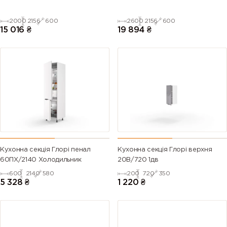
2000
2156
600
2600
2156
600
15 016
₴
19 894
₴
Кухонна секція Глорі пенал
Кухонна секція Глорі верхня
60ПХ/2140 Холодильник
20В/720 1дв
600
2140
580
200
720
350
5 328
₴
1 220
₴