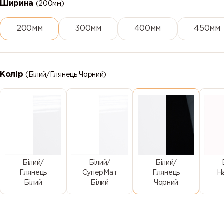
Ширина
(200мм)
200мм
300мм
400мм
450мм
Колір
(Білий/Глянець Чорний)
Білий/
Білий/
Білий/
Глянець
СуперМат
Глянець
Н
Білий
Білий
Чорний