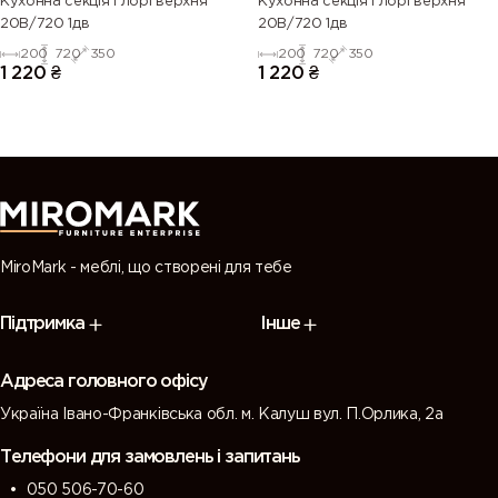
Кухонна секція Глорі верхня
Кухонна секція Глорі верхня
20В/720 1дв
20В/720 1дв
200
720
350
200
720
350
1 220
₴
1 220
₴
MiroMark - меблі, що створені для тебе
Підтримка
Інше
Адреса головного офісу
Україна Івано-Франківська обл. м. Калуш вул. П.Орлика, 2а
Телефони для замовлень і запитань
050 506-70-60