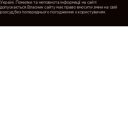
Україні. Помилки та неповнота інформації на сайті
допускається.Власник сайту має право вносити зміни на свій
розсуд,без попереднього погодження з користувачем.