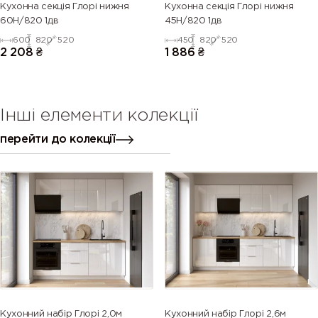
Кухонна секція Глорі нижня
Кухонна секція Глорі нижня
60Н/820 1дв
45Н/820 1дв
600
820
520
450
820
520
2 208
₴
1 886
₴
Інші елементи колекції
перейти до колекції
Кухонний набір Глорі 2,0м
Кухонний набір Глорі 2,6м