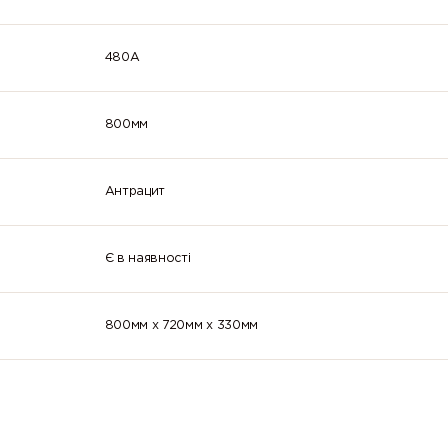
480A
800мм
Антрацит
Є в наявності
800мм x 720мм x 330мм