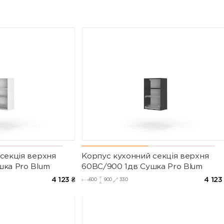
секцiя верхня
Корпус кухонний секцiя верхня
шка Pro Blum
60ВС/900 1дв Сушка Pro Blum
4 123
₴
4 123
600
900
330