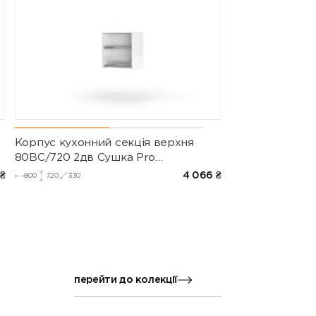
Корпус кухонний секцiя верхня
80ВС/720 2дв Сушка Pro
Blum+Rejs(Білий (Серія М))
₴
4 066
₴
800
720
330
перейти до колекції