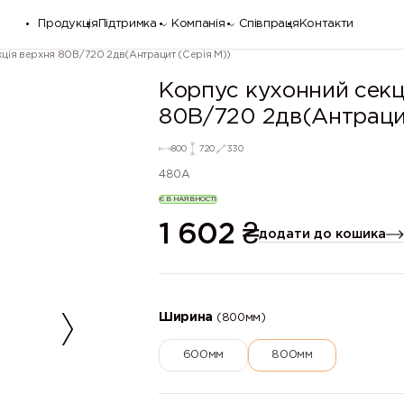
Продукція
Підтримка
Компанія
Співпраця
Контакти
цiя верхня 80В/720 2дв(Антрацит (Серія М))
Корпус кухонний секц
80В/720 2дв(Антрацит
800
720
330
480A
Є В НАЯВНОСТІ
1 602
₴
додати до кошика
Ширина
(800мм)
600мм
800мм