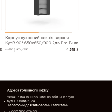
Корпус кухонний секцiя верхня
m
КутВ 90° 650х650/900 2дв Pro Blum
₴
4 519
₴
650
900
650
Адреса головного офісу
Україна Івано-Франківська обл. м. Калуш
вул. П.Орлика, 2а
Телефони для замовлень і запитань
050 506-70-60