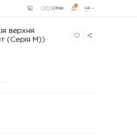
0
Вхід
UA
iя верхня
 (Серія М))