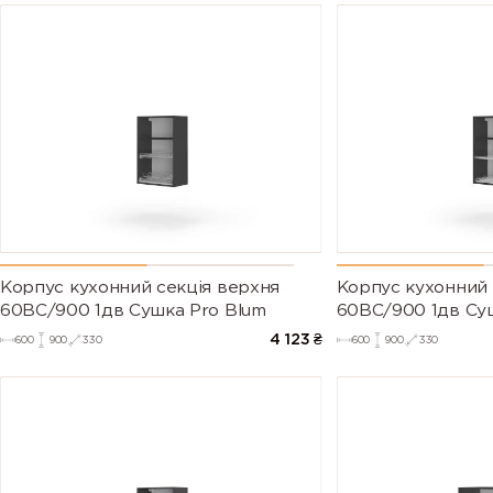
Корпус кухонний секцiя верхня
Корпус кухонний 
60ВС/900 1дв Сушка Pro Blum
60ВС/900 1дв Су
4 123
₴
600
900
330
600
900
330