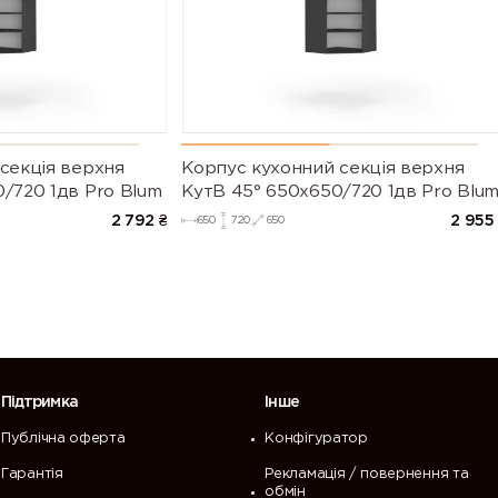
секцiя верхня
Корпус кухонний секцiя верхня
/720 1дв Pro Blum
КутВ 45° 650х650/720 1дв Pro Blu
2 792
₴
2 955
650
720
650
Підтримка
Інше
Публічна оферта
Конфігуратор
Гарантія
Рекламація / повернення та
обмін