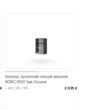
Корпус кухонний секцiя верхня
60ВС/900 1дв Сушка
₴
2 035
₴
600
900
330