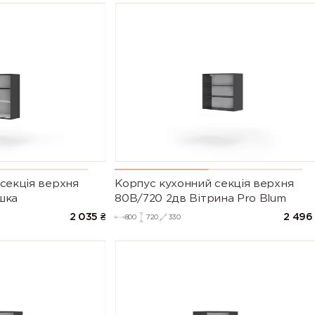
секцiя верхня
Корпус кухонний секцiя верхня
шка
80В/720 2дв Вітрина Pro Blum
2 035
₴
2 496
800
720
330