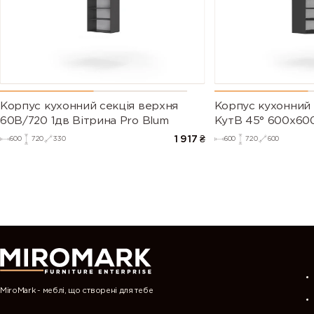
Корпус кухонний секцiя верхня
Корпус кухонний 
60В/720 1дв Вітрина Pro Blum
КутВ 45° 600х600
1 917
₴
600
720
330
600
720
600
MiroMark - меблі, що створені для тебе