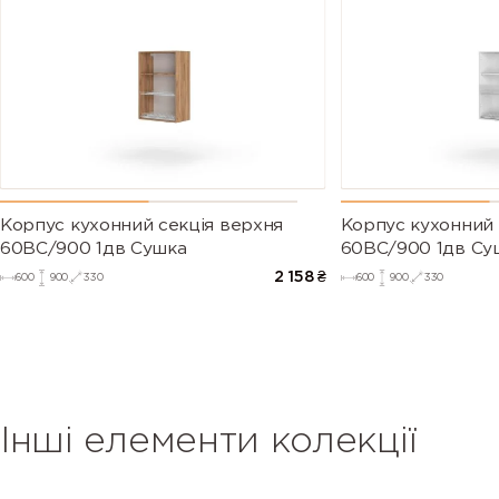
Корпус кухонний секцiя верхня
Корпус кухонний 
60ВС/900 1дв Сушка
60ВС/900 1дв Су
2 158
₴
600
900
330
600
900
330
Інші елементи колекції