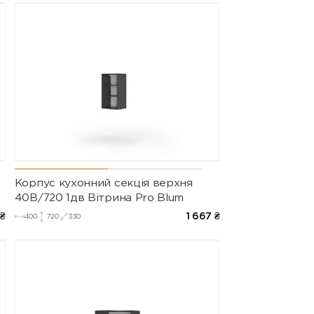
Корпус кухонний секцiя верхня
40В/720 1дв Вітрина Pro Blum
₴
1 667
₴
400
720
330