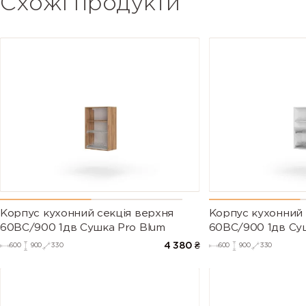
Схожі продукти
Корпус кухонний секцiя верхня
Корпус кухонний 
60ВС/900 1дв Сушка Pro Blum
60ВС/900 1дв Су
4 380
₴
600
900
330
600
900
330