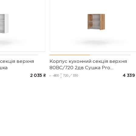
секцiя верхня
Корпус кухонний секцiя верхня
шка
80ВС/720 2дв Сушка Pro
Blum+Rejs(Дуб Крафт (Серія М))
2 035
₴
4 339
800
720
330