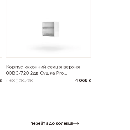
Корпус кухонний секцiя верхня
80ВС/720 2дв Сушка Pro
Blum+Rejs(Білий (Серія М))
₴
4 066
₴
800
720
330
перейти до колекції