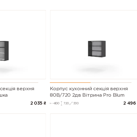
секцiя верхня
Корпус кухонний секцiя верхня
шка
80В/720 2дв Вітрина Pro Blum
2 035
₴
2 496
800
720
330