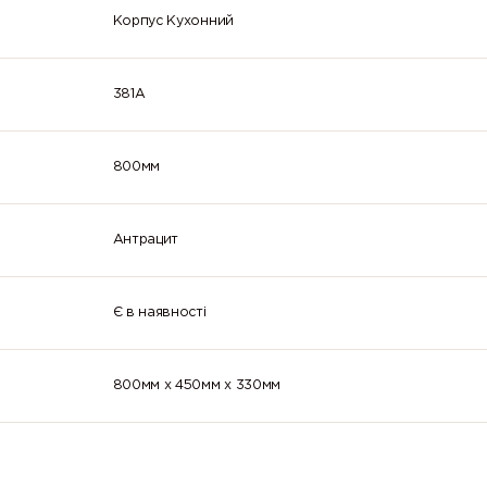
Корпус Кухонний
381A
800мм
Антрацит
Є в наявності
800мм x 450мм x 330мм