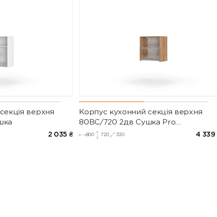
секцiя верхня
Корпус кухонний секцiя верхня
шка
80ВС/720 2дв Сушка Pro
Blum+Rejs(Дуб Крафт (Серія М))
2 035
₴
4 339
800
720
330