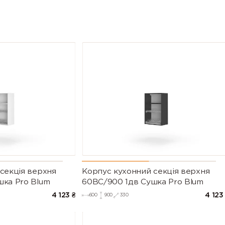
секцiя верхня
Корпус кухонний секцiя верхня
шка Pro Blum
60ВС/900 1дв Сушка Pro Blum
4 123
₴
4 123
600
900
330