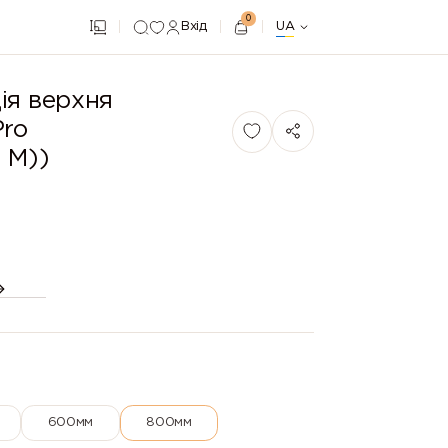
0
Вхід
UA
iя верхня
Pro
 М))
600мм
800мм