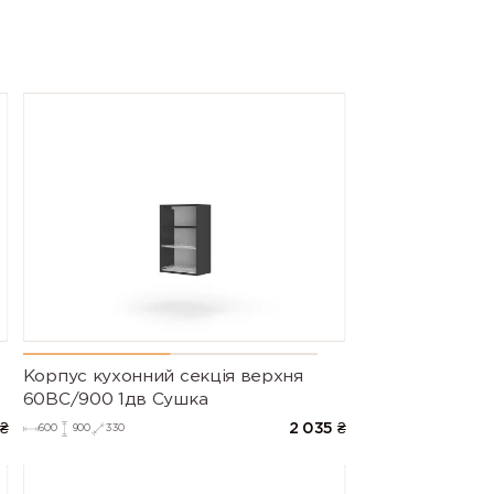
Корпус кухонний секцiя верхня
60ВС/900 1дв Сушка
₴
2 035
₴
600
900
330