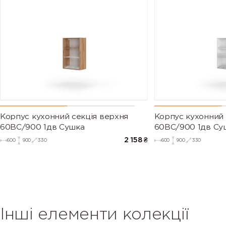
Корпус кухонний секцiя верхня
Корпус кухонний 
60ВС/900 1дв Сушка
60ВС/900 1дв Су
2 158
₴
600
900
330
600
900
330
Інші елементи колекції