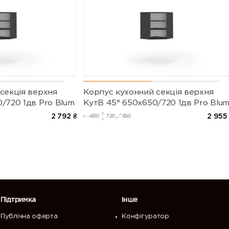
секцiя верхня
Корпус кухонний секцiя верхня
/720 1дв Pro Blum
КутВ 45° 650х650/720 1дв Pro Blu
2 792
₴
2 955
650
720
650
Підтримка
Інше
Публічна оферта
Конфігуратор