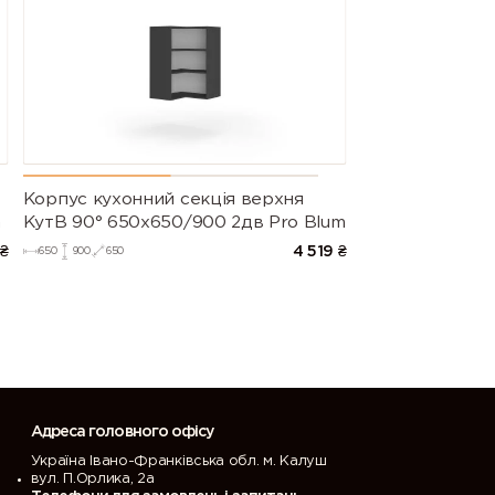
Корпус кухонний секцiя верхня
m
КутВ 90° 650х650/900 2дв Pro Blum
₴
4 519
₴
650
900
650
Адреса головного офісу
Україна Івано-Франківська обл. м. Калуш
вул. П.Орлика, 2а