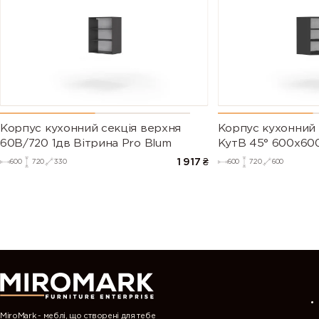
Корпус кухонний секцiя верхня
Корпус кухонний 
60В/720 1дв Вітрина Pro Blum
КутВ 45° 600х600
1 917
₴
600
720
330
600
720
600
MiroMark - меблі, що створені для тебе