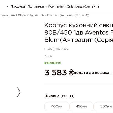
Продукція
Підтримка
Компанія
Співпраця
Контакти
цiя верхня 80В/450 1дв Aventos Pro Blum(Антрацит (Серія М))
Корпус кухонний секц
80В/450 1дв Aventos 
Blum(Антрацит (Серія
800
450
330
381A
Є В НАЯВНОСТІ
3 583
₴
додати до кошика
Ширина
(800мм)
400мм
450мм
500мм