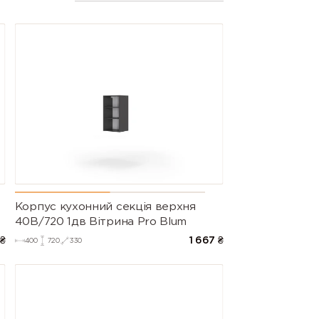
Корпус кухонний секцiя верхня
40В/720 1дв Вітрина Pro Blum
₴
1 667
₴
400
720
330