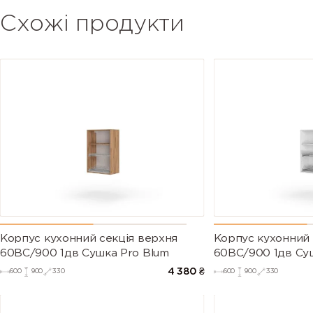
Схожі продукти
Корпус кухонний секцiя верхня
Корпус кухонний 
60ВС/900 1дв Сушка Pro Blum
60ВС/900 1дв Су
4 380
₴
600
900
330
600
900
330