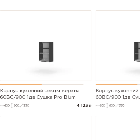
Корпус кухонний секцiя верхня
Корпус кухонний 
60ВС/900 1дв Сушка Pro Blum
60ВС/900 1дв Су
4 123
₴
600
900
330
600
900
330