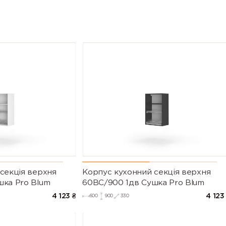
секцiя верхня
Корпус кухонний секцiя верхня
шка Pro Blum
60ВС/900 1дв Сушка Pro Blum
4 123
₴
4 123
600
900
330