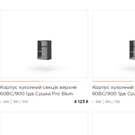
Корпус кухонний секцiя верхня
Корпус кухонний 
60ВС/900 1дв Сушка Pro Blum
60ВС/900 1дв Су
4 123
₴
600
900
330
600
900
330