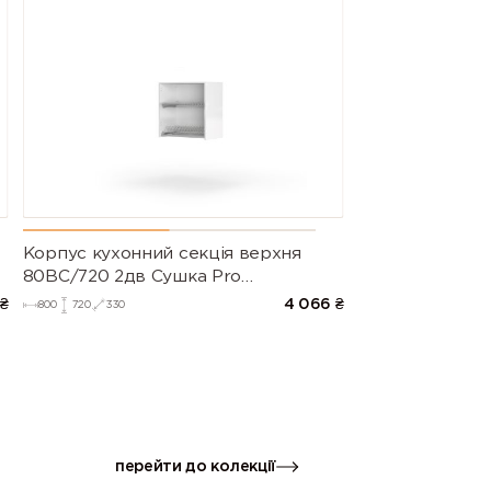
Корпус кухонний секцiя верхня
80ВС/720 2дв Сушка Pro
Blum+Rejs(Білий (Серія М))
₴
4 066
₴
800
720
330
перейти до колекції