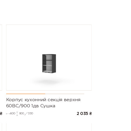
Корпус кухонний секцiя верхня
60ВС/900 1дв Сушка
₴
2 035
₴
600
900
330