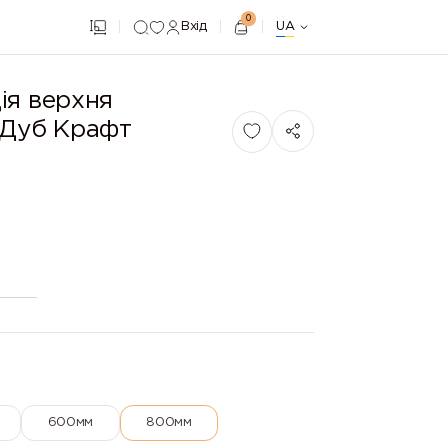
0
Вхід
UA
iя верхня
(Дуб Крафт
600мм
800мм