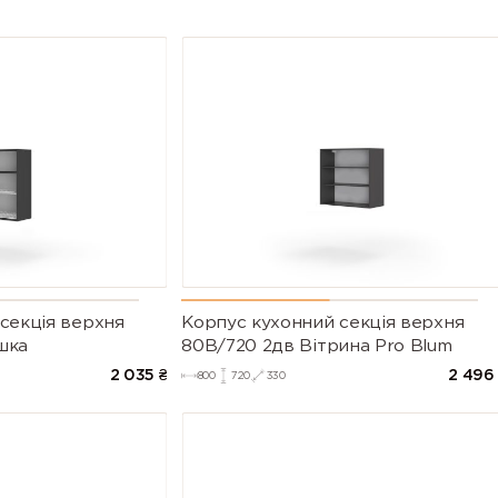
секцiя верхня
Корпус кухонний секцiя верхня
шка
80В/720 2дв Вітрина Pro Blum
2 035
₴
2 496
800
720
330