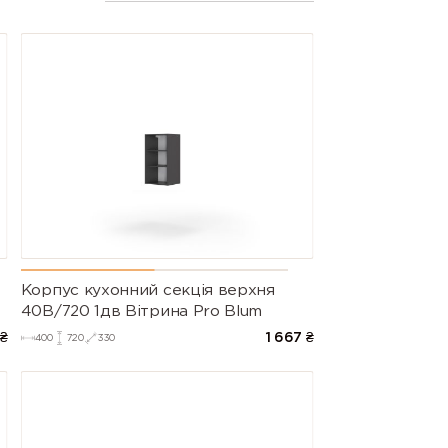
Корпус кухонний секцiя верхня
40В/720 1дв Вітрина Pro Blum
₴
1 667
₴
400
720
330