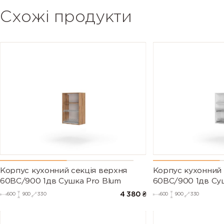
Схожі продукти
Корпус кухонний секцiя верхня
Корпус кухонний 
60ВС/900 1дв Сушка Pro Blum
60ВС/900 1дв Су
4 380
₴
600
900
330
600
900
330