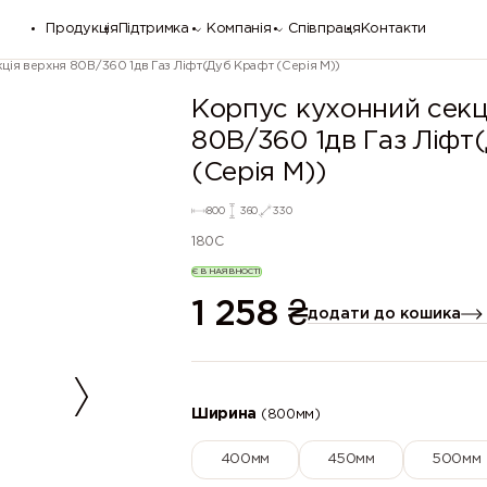
Продукція
Підтримка
Компанія
Співпраця
Контакти
цiя верхня 80В/360 1дв Газ Ліфт(Дуб Крафт (Серія М))
Корпус кухонний секц
80В/360 1дв Газ Ліфт
(Серія М))
800
360
330
180C
Є В НАЯВНОСТІ
1 258
₴
додати до кошика
Ширина
(800мм)
400мм
450мм
500мм