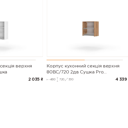
секцiя верхня
Корпус кухонний секцiя верхня
шка
80ВС/720 2дв Сушка Pro
Blum+Rejs(Дуб Крафт (Серія М))
2 035
₴
4 339
800
720
330