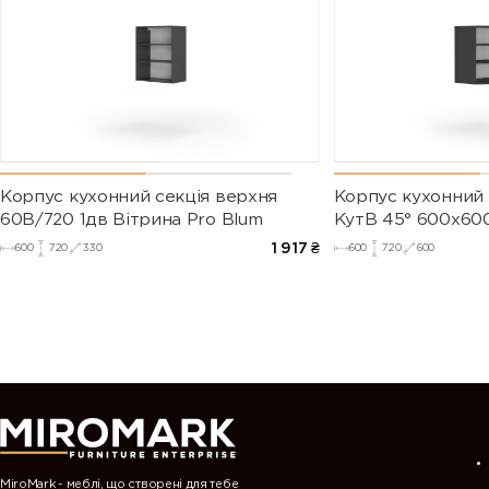
Корпус кухонний секцiя верхня
Корпус кухонний 
60В/720 1дв Вітрина Pro Blum
КутВ 45° 600х600
1 917
₴
600
720
330
600
720
600
MiroMark - меблі, що створені для тебе