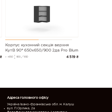
Корпус кухонний секцiя верхня
m
КутВ 90° 650х650/900 2дв Pro Blum
₴
4 519
₴
650
900
650
Адреса головного офісу
Україна Івано-Франківська обл. м. Калуш
вул. П.Орлика, 2а