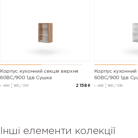
Корпус кухонний секцiя верхня
Корпус кухонний 
60ВС/900 1дв Сушка
60ВС/900 1дв Су
2 158
₴
600
900
330
600
900
330
Інші елементи колекції