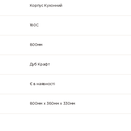
Корпус Кухонний
180C
800мм
Дуб Крафт
Є в наявності
800мм x 360мм x 330мм