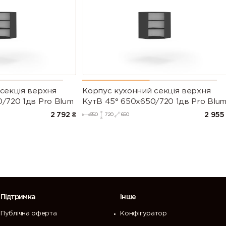
секцiя верхня
Корпус кухонний секцiя верхня
/720 1дв Pro Blum
КутВ 45° 650х650/720 1дв Pro Blu
2 792
₴
2 955
650
720
650
Підтримка
Інше
Публічна оферта
Конфігуратор