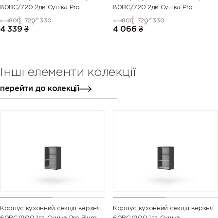
80ВС/720 2дв Сушка Pro
80ВС/720 2дв Сушка Pro
Blum+Rejs(Дуб Крафт (Серія М))
Blum+Rejs(Білий (Серія М))
800
720
330
800
720
330
4 339
₴
4 066
₴
Інші елементи колекції
перейти до колекції
Корпус кухонний секцiя верхня
Корпус кухонний секцiя верхня