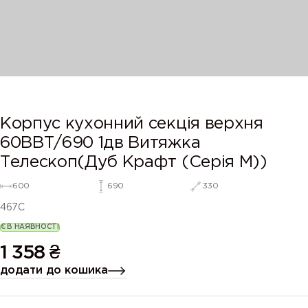
Корпус кухонний секцiя верхня
60ВВТ/690 1дв Витяжка
Телескоп(Дуб Крафт (Серія М))
600
690
330
467C
Є В НАЯВНОСТІ
1 358
₴
додати до кошика