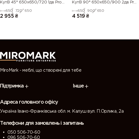
КутВ 45° 650х650/720 1дв Pro
КутВ 90° 650х650/900 2дв Pro
Blum
Blum
650
720
650
650
900
650
2 955
₴
4 519
₴
MiroMark - меблі, що створені для тебе
Підтримка
Інше
Адреса головного офісу
Україна Івано-Франківська обл. м. Калуш вул. П.Орлика, 2а
Телефони для замовлень і запитань
050 506-70-60
096 506-70-60