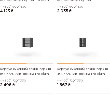
60ВС/900 1дв Сушка Pro Blum
60ВС/900 1дв Сушка
600
900
330
600
900
330
4 123
₴
2 035
₴
Корпус кухонний секцiя верхня
Корпус кухонний секцiя верхня
80В/720 2дв Вітрина Pro Blum
40В/720 1дв Вітрина Pro Blum
800
720
330
400
720
330
2 496
₴
1 667
₴