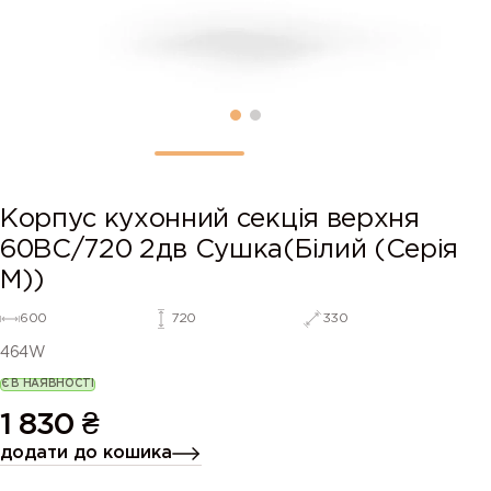
Корпус кухонний секцiя верхня
60ВС/720 2дв Сушка(Білий (Серія
М))
600
720
330
464W
Є В НАЯВНОСТІ
1 830
₴
додати до кошика