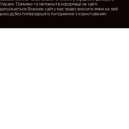
Україні. Помилки та неповнота інформації на сайті
допускається.Власник сайту має право вносити зміни на свій
розсуд,без попереднього погодження з користувачем.