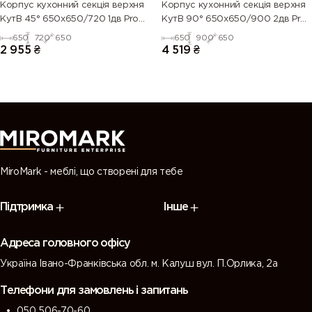
Корпус кухонний секцiя верхня
Корпус кухонний секцiя верхня
КутВ 45° 650х650/720 1дв Pro
КутВ 90° 650х650/900 2дв Pro
Blum
Blum
650
720
650
650
900
650
2 955
₴
4 519
₴
MiroMark - меблі, що створені для тебе
Підтримка
Інше
Адреса головного офісу
Україна Івано-Франківська обл. м. Калуш вул. П.Орлика, 2а
Телефони для замовлень і запитань
050 506-70-60