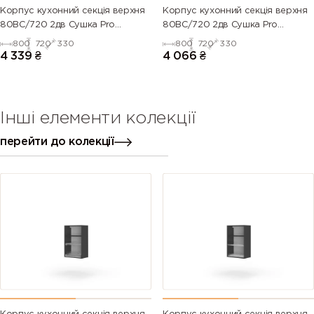
Корпус кухонний секцiя верхня
Корпус кухонний секцiя верхня
80ВС/720 2дв Сушка Pro
80ВС/720 2дв Сушка Pro
Blum+Rejs(Дуб Крафт (Серія М))
Blum+Rejs(Білий (Серія М))
800
720
330
800
720
330
4 339
₴
4 066
₴
Інші елементи колекції
перейти до колекції