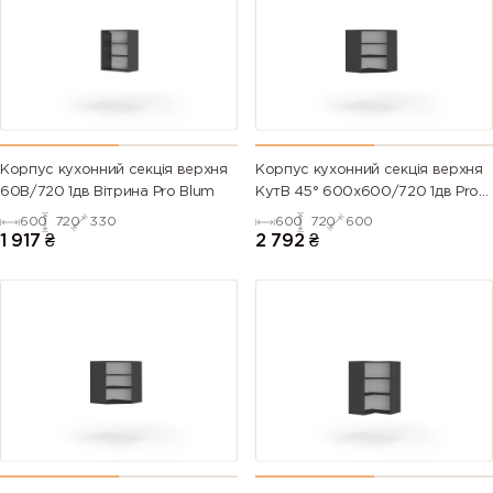
Корпус кухонний секцiя верхня
Корпус кухонний секцiя верхня
60В/720 1дв Вітрина Pro Blum
КутВ 45° 600х600/720 1дв Pro
Blum
600
720
330
600
720
600
1 917
₴
2 792
₴