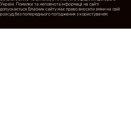
Україні. Помилки та неповнота інформації на сайті
допускається.Власник сайту має право вносити зміни на свій
розсуд,без попереднього погодження з користувачем.