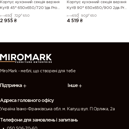
Корпус кухонний секцiя верхня
Корпус кухонний секцiя верхня
КутВ 45° 650х650/720 1дв Pro
КутВ 90° 650х650/900 2дв Pro
Blum
Blum
650
720
650
650
900
650
2 955
₴
4 519
₴
MiroMark - меблі, що створені для тебе
Підтримка
Інше
Адреса головного офісу
Україна Івано-Франківська обл. м. Калуш вул. П.Орлика, 2а
Телефони для замовлень і запитань
050 506-70-60