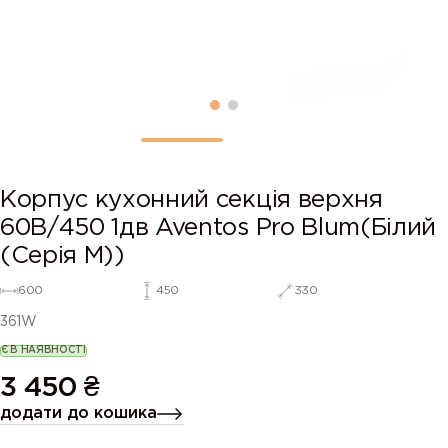
Корпус кухонний секцiя верхня
60В/450 1дв Aventos Pro Blum(Білий
(Серія М))
600
450
330
361W
Є В НАЯВНОСТІ
3 450
₴
додати до кошика