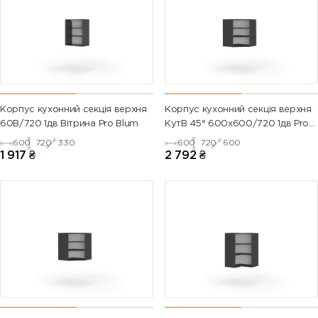
Корпус кухонний секцiя верхня
Корпус кухонний секцiя верхня
60В/720 1дв Вітрина Pro Blum
КутВ 45° 600х600/720 1дв Pro
Blum
600
720
330
600
720
600
1 917
₴
2 792
₴