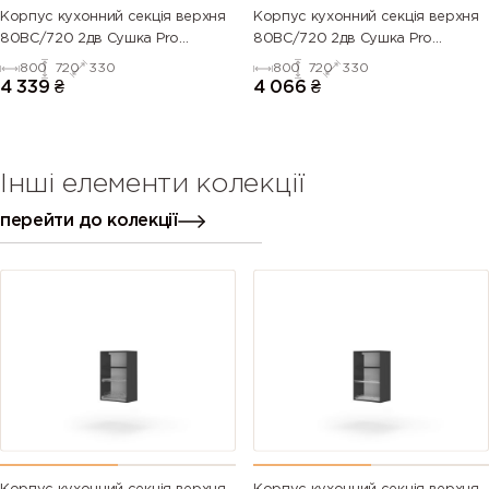
Корпус кухонний секцiя верхня
Корпус кухонний секцiя верхня
80ВС/720 2дв Сушка Pro
80ВС/720 2дв Сушка Pro
Blum+Rejs(Дуб Крафт (Серія М))
Blum+Rejs(Білий (Серія М))
800
720
330
800
720
330
4 339
₴
4 066
₴
Інші елементи колекції
перейти до колекції