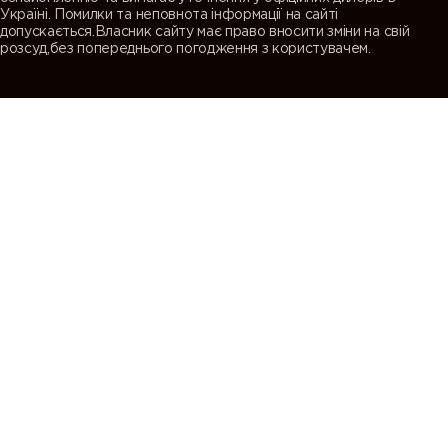
Україні. Помилки та неповнота інформації на сайті
допускається.Власник сайту має право вносити зміни на свій
розсуд,без попереднього погодження з користувачем.