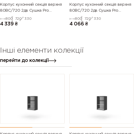
Корпус кухонний секцiя верхня
Корпус кухонний секцiя верхня
80ВС/720 2дв Сушка Pro
80ВС/720 2дв Сушка Pro
Blum+Rejs(Дуб Крафт (Серія М))
Blum+Rejs(Білий (Серія М))
800
720
330
800
720
330
4 339
₴
4 066
₴
Інші елементи колекції
перейти до колекції