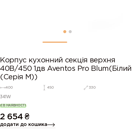
Корпус кухонний секцiя верхня
40В/450 1дв Aventos Pro Blum(Білий
(Серія М))
400
450
330
341W
Є В НАЯВНОСТІ
2 654
₴
додати до кошика