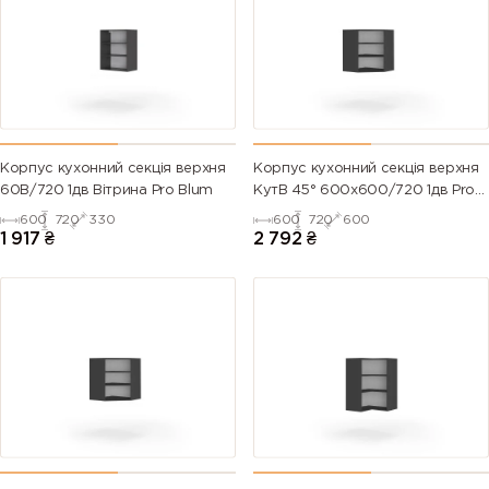
Корпус кухонний секцiя верхня
Корпус кухонний секцiя верхня
60В/720 1дв Вітрина Pro Blum
КутВ 45° 600х600/720 1дв Pro
Blum
600
720
330
600
720
600
1 917
₴
2 792
₴