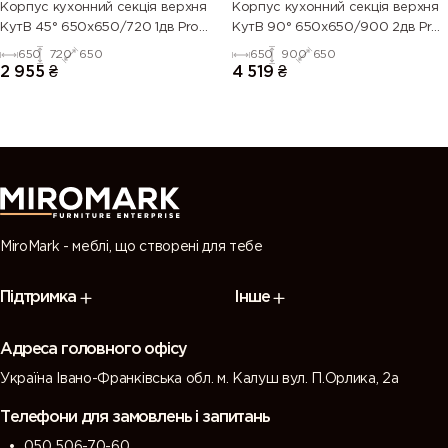
Корпус кухонний секцiя верхня
Корпус кухонний секцiя верхня
КутВ 45° 650х650/720 1дв Pro
КутВ 90° 650х650/900 2дв Pro
Blum
Blum
650
720
650
650
900
650
2 955
₴
4 519
₴
MiroMark - меблі, що створені для тебе
Підтримка
Інше
Адреса головного офісу
Україна Івано-Франківська обл. м. Калуш вул. П.Орлика, 2а
Телефони для замовлень і запитань
050 506-70-60