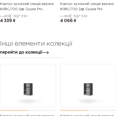
Корпус кухонний секцiя верхня
Корпус кухонний секцiя верхня
80ВС/720 2дв Сушка Pro
80ВС/720 2дв Сушка Pro
Blum+Rejs(Дуб Крафт (Серія М))
Blum+Rejs(Білий (Серія М))
800
720
330
800
720
330
4 339
₴
4 066
₴
Інші елементи колекції
перейти до колекції