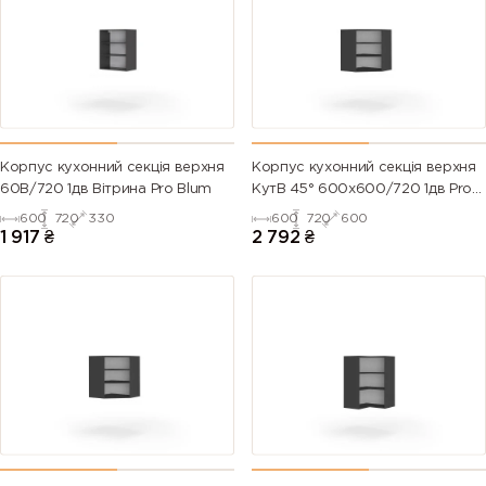
Корпус кухонний секцiя верхня
Корпус кухонний секцiя верхня
60В/720 1дв Вітрина Pro Blum
КутВ 45° 600х600/720 1дв Pro
Blum
600
720
330
600
720
600
1 917
₴
2 792
₴