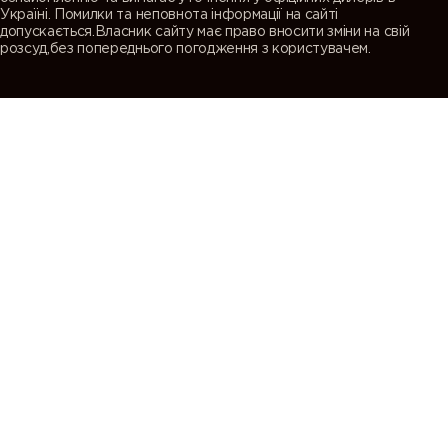
Україні. Помилки та неповнота інформації на сайті
допускається.Власник сайту має право вносити зміни на свій
розсуд,без попереднього погодження з користувачем.