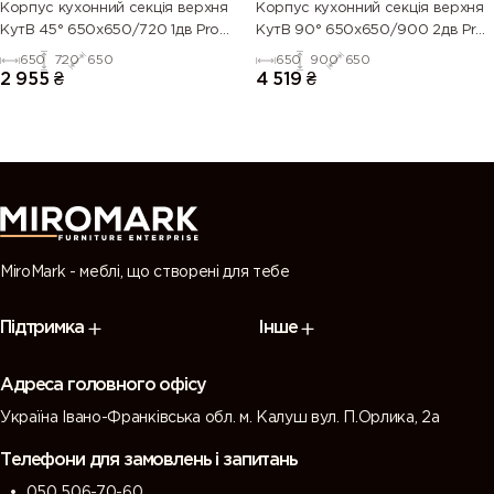
Корпус кухонний секцiя верхня
Корпус кухонний секцiя верхня
КутВ 45° 650х650/720 1дв Pro
КутВ 90° 650х650/900 2дв Pro
Blum
Blum
650
720
650
650
900
650
2 955
₴
4 519
₴
MiroMark - меблі, що створені для тебе
Підтримка
Інше
Адреса головного офісу
Україна Івано-Франківська обл. м. Калуш вул. П.Орлика, 2а
Телефони для замовлень і запитань
050 506-70-60