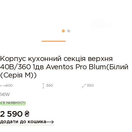
Корпус кухонний секцiя верхня
40В/360 1дв Aventos Pro Blum(Білий
(Серія М))
400
360
330
141W
Є В НАЯВНОСТІ
2 590
₴
додати до кошика