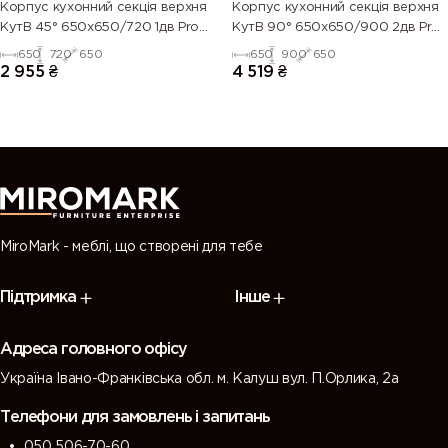
Корпус кухонний секцiя верхня
Корпус кухонний секцiя верхня
КутВ 45° 650х650/720 1дв Pro
КутВ 90° 650х650/900 2дв Pro
Blum
Blum
650
720
650
650
900
650
2 955
₴
4 519
₴
MiroMark - меблі, що створені для тебе
Підтримка
Інше
Адреса головного офісу
Україна Івано-Франківська обл. м. Калуш вул. П.Орлика, 2а
Телефони для замовлень і запитань
050 506-70-60