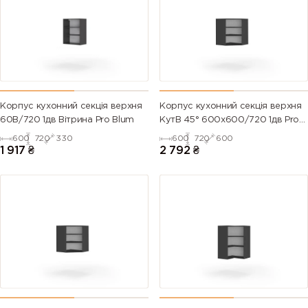
Корпус кухонний секцiя верхня
Корпус кухонний секцiя верхня
60В/720 1дв Вітрина Pro Blum
КутВ 45° 600х600/720 1дв Pro
Blum
600
720
330
600
720
600
1 917
₴
2 792
₴