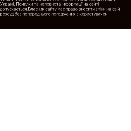
Україні. Помилки та неповнота інформації на сайті
допускається.Власник сайту має право вносити зміни на свій
розсуд,без попереднього погодження з користувачем.