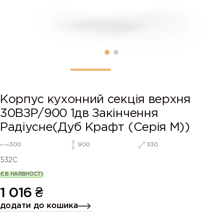
Корпус кухонний секцiя верхня
30ВЗР/900 1дв Закінчення
Радіусне(Дуб Крафт (Серія М))
300
900
330
532C
Є В НАЯВНОСТІ
1 016
₴
додати до кошика