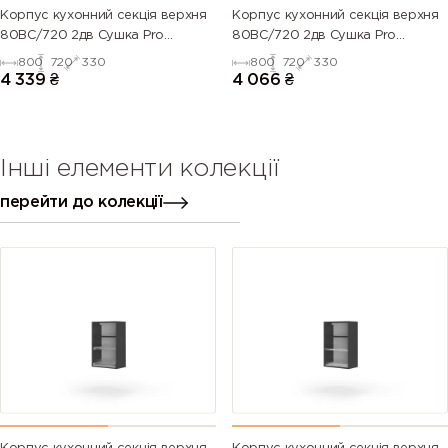
Корпус кухонний секцiя верхня
Корпус кухонний секцiя верхня
80ВС/720 2дв Сушка Pro
80ВС/720 2дв Сушка Pro
Blum+Rejs(Дуб Крафт (Серія М))
Blum+Rejs(Білий (Серія М))
800
720
330
800
720
330
4 339
₴
4 066
₴
Інші елементи колекції
перейти до колекції