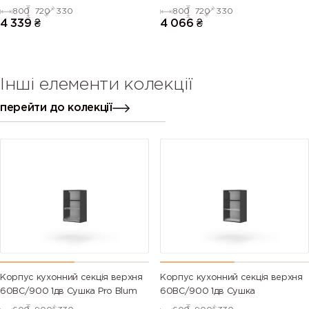
Blum+Rejs(Дуб Крафт (Серія М))
Blum+Rejs(Білий (Серія М))
800
720
330
800
720
330
4 339
₴
4 066
₴
Інші елементи колекції
перейти до колекції
Корпус кухонний секцiя верхня
Корпус кухонний секцiя верхня
60ВС/900 1дв Сушка Pro Blum
60ВС/900 1дв Сушка