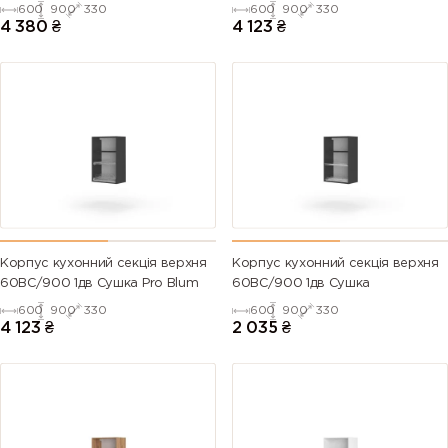
600
900
330
600
900
330
4 380
₴
4 123
₴
Корпус кухонний секцiя верхня
Корпус кухонний секцiя верхня
60ВС/900 1дв Сушка Pro Blum
60ВС/900 1дв Сушка
600
900
330
600
900
330
4 123
₴
2 035
₴