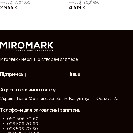
Blum
Blum
650
720
650
650
900
650
2 955
₴
4 519
₴
MiroMark - меблі, що створені для тебе
Підтримка
Інше
Адреса головного офісу
Україна Івано-Франківська обл. м. Калуш вул. П.Орлика, 2а
Телефони для замовлень і запитань
050 506-70-60
096 506-70-60
093 506-70-60