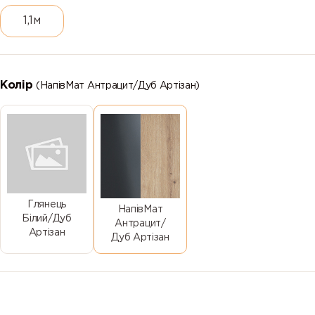
1,1м
Колір
(НапівМат Антрацит/Дуб Артізан)
Глянець
НапівМат
Білий/Дуб
Антрацит/
Артізан
Дуб Артізан