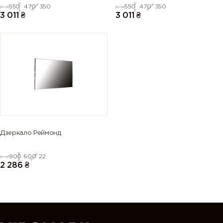
550
470
350
550
470
350
3 011
₴
3 011
₴
Дзеркало Реймонд
900
600
22
2 286
₴