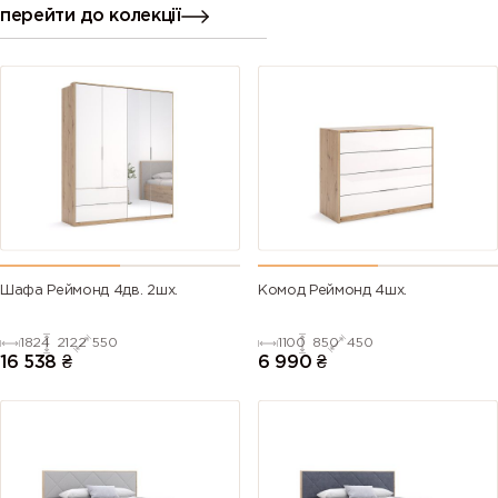
перейти до колекції
Шафа Реймонд 4дв. 2шх.
Комод Реймонд 4шх.
1824
2122
550
1100
850
450
16 538
₴
6 990
₴