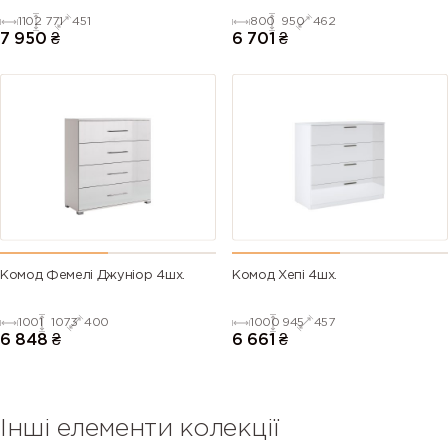
1102
771
451
800
950
462
7 950
₴
6 701
₴
Комод Фемелі Джуніор 4шх.
Комод Хепі 4шх.
1001
1073
400
1000
945
457
6 848
₴
6 661
₴
Інші елементи колекції