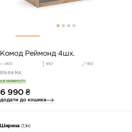
Комод Реймонд 4шх.
1100
850
450
RN-64-MA
Є В НАЯВНОСТІ
6 990
₴
додати до кошика
Ширина
(1,1м)