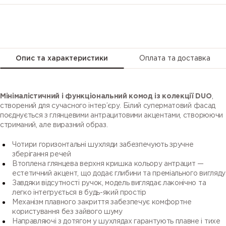
Опис та характеристики
Оплата та доставка
Мінімалістичний і функціональний комод із колекції DUO
,
створений для сучасного інтер’єру. Білий суперматовий фасад
поєднується з глянцевими антрацитовими акцентами, створюючи
стриманий, але виразний образ.
Чотири горизонтальні шухляди забезпечують зручне
зберігання речей
Втоплена глянцева верхня кришка кольору антрацит —
естетичний акцент, що додає глибини та преміального вигляду
Завдяки відсутності ручок, модель виглядає лаконічно та
легко інтегрується в будь-який простір
Механізм плавного закриття забезпечує комфортне
користування без зайвого шуму
Направляючі з дотягом у шухлядах гарантують плавне і тихе