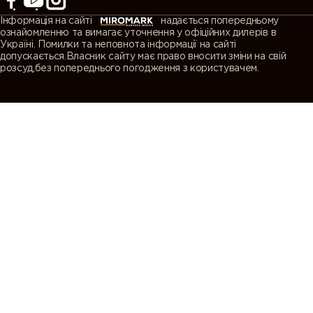
Інформація на сайті
надається попередньому
ознайомленню та вимагає уточнення у офіційних дилерів в
Україні. Помилки та неповнота інформації на сайті
допускається.Власник сайту має право вносити зміни на свій
розсуд,без попереднього погодження з користувачем.