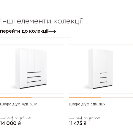
Інші елементи колекції
перейти до колекції
Шафа Дуо 4дв.3шх
Шафа Дуо 3дв.3шх
1792
2106
550
1344
2106
550
14 000
₴
11 475
₴