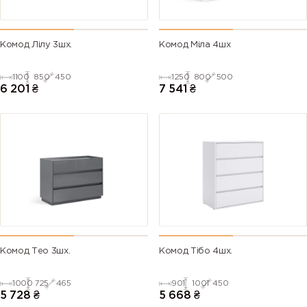
Комод Лілу 3шх.
Комод Міла 4шх
1100
850
450
1250
800
500
6 201
₴
7 541
₴
Комод Тео 3шх.
Комод Тібо 4шх.
1000
725
465
901
1001
450
5 728
₴
5 668
₴