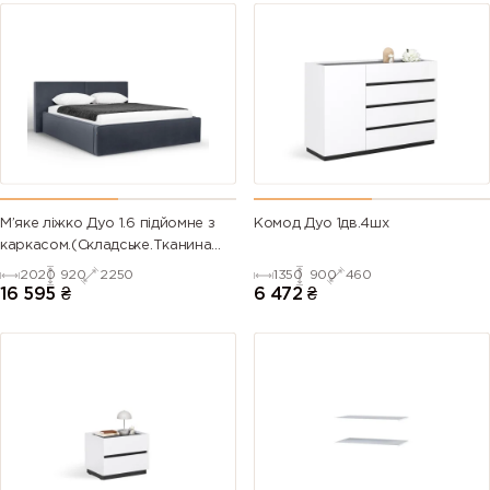
М’яке ліжко Дуо 1.6 підйомне з
Комод Дуо 1дв.4шх
каркасом.(Складське.Тканина
Royal Velvet №21)
2020
920
2250
1350
900
460
16 595
₴
6 472
₴