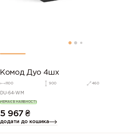
Комод Дуо 4шх
1100
900
460
DU-64-WM
НЕМАЄ В НАЯВНОСТІ
5 967
₴
додати до кошика