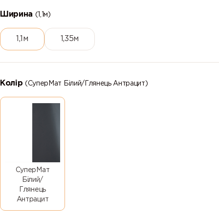
Ширина
(1,1м)
1,1м
1,35м
Колір
(СуперМат Білий/Глянець Антрацит)
СуперМат
Білий/
Глянець
Антрацит