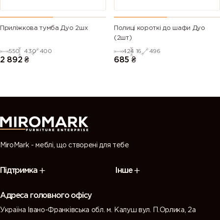
Приліжкова тумба Дуо 2шх
Полиці короткі до шафи Дуо
(2шт)
550
430
400
424
16
496
2 892
₴
685
₴
MiroMark - меблі, що створені для тебе
Підтримка
Інше
Адреса головного офісу
Україна Івано-Франківська обл. м. Калуш вул. П.Орлика, 2а