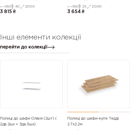
1600
40
2000
1600
25
2000
3 815
₴
3 654
₴
Інші елементи колекції
перейти до колекції
Полиці до шафи Олівія (2шт) (
Полиці до шафи-купе Тедді
2дв.2шх + 3дв.3шх)
2.7х2.2м