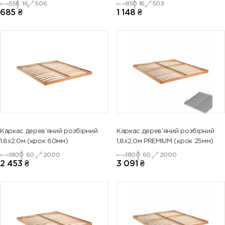
556
16
506
850
16
503
685
₴
1 148
₴
Каркас дерев’яний розбірний
Каркас дерев’яний розбірний
1.8х2.0м (крок 60мм)
1,8х2,0м PREMIUM (крок 25мм)
1800
60
2000
1800
60
2000
2 453
₴
3 091
₴