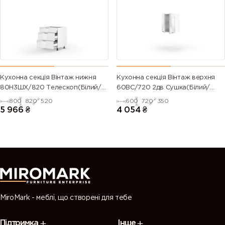
(Traffic
green)
green)
green)
green)
6028 (Pine
6029 (Mint
6032 (Signal
6033 (Mint
green)
green)
green)
turquoise)
6034
6035 (Pearl
6036 (Pearl
6037 (Pure
Кухонна секція Вінтаж нижня
Кухонна секція Вінтаж верхня
(Pastel
green)
opal green)
green)
80Н3ШХ/820 Телескоп(Білий/
60ВС/720 2дв Сушка(Білий/
turquoise)
Напівмат Білий 9003)
Напівмат Білий 9003)
800
820
520
600
720
350
5 966
₴
4 054
₴
7000
7001 (Silver
7002 (Olive
7003 (Moss
(Squirrel
grey)
grey)
grey)
grey)
7004 (Signal
7005
7006
7008 (Khaki
grey)
(Mouse
(Beige grey)
grey)
grey)
MiroMark - меблі, що створені для тебе
7009
7010
7011 (Iron
7012 (Basalt
Підтримка
Інше