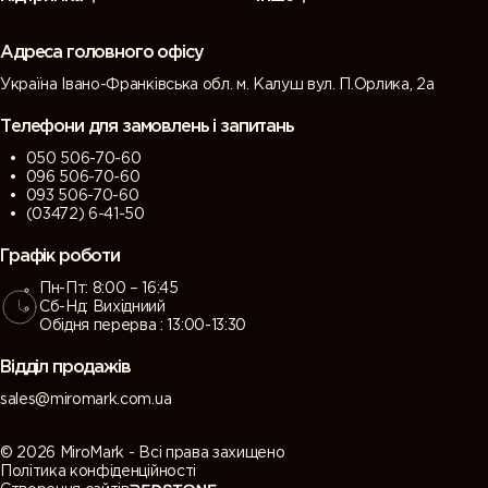
(Green
(Tarpaulin
grey)
grey)
grey)
grey)
Адреса головного офісу
Україна Івано-Франківська обл. м. Калуш вул. П.Орлика, 2а
7013 (Brown
7015 (Slate
7016
7021 (Black
grey)
grey)
(Antracite
grey)
Телефони для замовлень і запитань
grey)
050 506-70-60
096 506-70-60
7022
7023
7024
7026
093 506-70-60
(Umbra
(Concrete
(Graphite
(Granite
(03472) 6-41-50
grey)
grey)
grey)
grey)
Графік роботи
Пн-Пт: 8:00 – 16:45
7030 (Stone
7031 (Blue
7032
7033
Сб-Нд: Вихідниий
grey)
grey)
(Pebble
(Cement
Обідня перерва : 13:00-13:30
grey)
grey)
Відділ продажів
7034
7035 (Light
7036
7037 (Dusty
sales@miromark.com.ua
(Yellow
grey)
(Platinum
grey)
grey)
grey)
© 2026 MiroMark - Всі права захищено
Політика конфіденційності