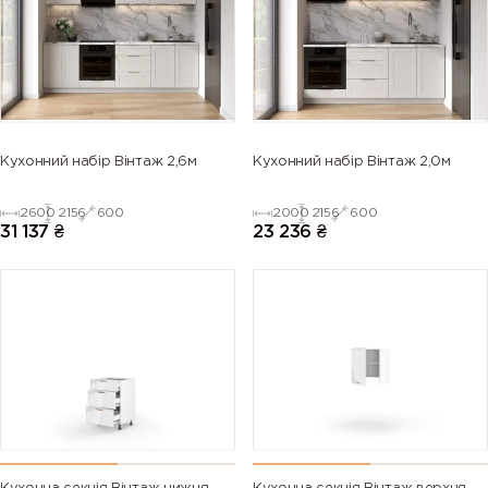
5013 (Cobalt
5014
5015 (Sky
5017 (Traffic
blue)
(Pigeon
blue)
blue)
blue)
5018
5019 (Capri
5020
5021 (Water
Кухонний набір Вінтаж 2,6м
Кухонний набір Вінтаж 2,0м
(Turquoise
blue)
(Ocean
blue)
blue)
blue)
2600
2156
600
2000
2156
600
31 137
₴
23 236
₴
5022 (Night
5023
5024
5025 (Pearl
blue)
(Distant
(Pastel blue)
gentian
blue)
blue)
5026 (Pearl
6000
6001
6002 (Leaf
night blue)
(Patina
(Emerald
green)
green)
green)
6003 (Olive
6004 (Blue
6005 (Moss
6006 (Grey
green)
green)
green)
olive)