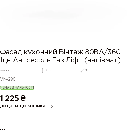
Фасад кухонний Вінтаж 80ВА/360
1дв Антресоль Газ Ліфт (напівмат)
796
356
18
VN-280
НЕМАЄ В НАЯВНОСТІ
1 225
₴
додати до кошика