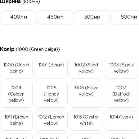
Ширина
(800мм)
400мм
450мм
500мм
600мм
Колір
(1000 (Green beige))
1000 (Green
1001 (Beige)
1002 (Sand
1003 (Signal
beige)
yellow)
yellow)
1004
1005
1006 (Maize
1007
(Golden
(Honey
yellow)
(Daffodil
yellow)
yellow)
yellow)
1011 (Brown
1012 (Lemon
1013 (Oyster
1014 (Ivory)
beige)
yellow)
white)