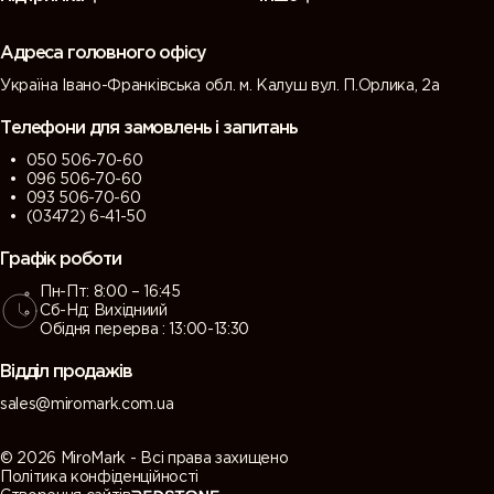
(Green
(Tarpaulin
grey)
grey)
grey)
grey)
Адреса головного офісу
Україна Івано-Франківська обл. м. Калуш вул. П.Орлика, 2а
7013 (Brown
7015 (Slate
7016
7021 (Black
grey)
grey)
(Antracite
grey)
Телефони для замовлень і запитань
grey)
050 506-70-60
096 506-70-60
7022
7023
7024
7026
093 506-70-60
(Umbra
(Concrete
(Graphite
(Granite
(03472) 6-41-50
grey)
grey)
grey)
grey)
Графік роботи
Пн-Пт: 8:00 – 16:45
7030 (Stone
7031 (Blue
7032
7033
Сб-Нд: Вихідниий
grey)
grey)
(Pebble
(Cement
Обідня перерва : 13:00-13:30
grey)
grey)
Відділ продажів
7034
7035 (Light
7036
7037 (Dusty
sales@miromark.com.ua
(Yellow
grey)
(Platinum
grey)
grey)
grey)
© 2026 MiroMark - Всі права захищено
Політика конфіденційності