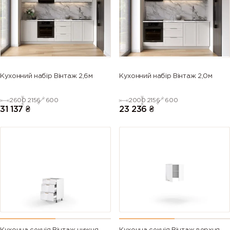
5013 (Cobalt
5014
5015 (Sky
5017 (Traffic
blue)
(Pigeon
blue)
blue)
blue)
5018
5019 (Capri
5020
5021 (Water
Кухонний набір Вінтаж 2,6м
Кухонний набір Вінтаж 2,0м
(Turquoise
blue)
(Ocean
blue)
blue)
blue)
2600
2156
600
2000
2156
600
31 137
₴
23 236
₴
5022 (Night
5023
5024
5025 (Pearl
blue)
(Distant
(Pastel blue)
gentian
blue)
blue)
5026 (Pearl
6000
6001
6002 (Leaf
night blue)
(Patina
(Emerald
green)
green)
green)
6003 (Olive
6004 (Blue
6005 (Moss
6006 (Grey
green)
green)
green)
olive)