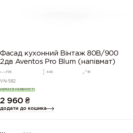
Фасад кухонний Вінтаж 80В/900
2дв Aventos Pro Blum (напівмат)
796
446
18
VN-582
НЕМАЄ В НАЯВНОСТІ
2 960
₴
додати до кошика