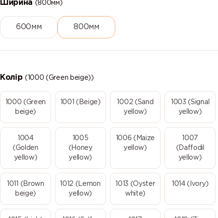
Ширина
(800мм)
600мм
800мм
Колір
(1000 (Green beige))
1000 (Green
1001 (Beige)
1002 (Sand
1003 (Signal
beige)
yellow)
yellow)
1004
1005
1006 (Maize
1007
(Golden
(Honey
yellow)
(Daffodil
yellow)
yellow)
yellow)
1011 (Brown
1012 (Lemon
1013 (Oyster
1014 (Ivory)
beige)
yellow)
white)