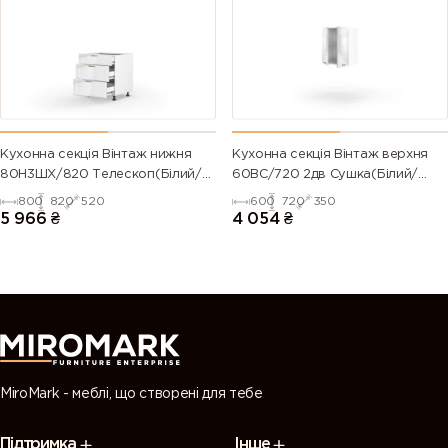
(Traffic
green)
green)
green)
green)
6028 (Pine
6029 (Mint
6032 (Signal
6033 (Mint
green)
green)
green)
turquoise)
6034
6035 (Pearl
6036 (Pearl
6037 (Pure
Кухонна секція Вінтаж нижня
Кухонна секція Вінтаж верхня
(Pastel
green)
opal green)
green)
80Н3ШХ/820 Телескоп(Білий/
60ВС/720 2дв Сушка(Білий/
turquoise)
Напівмат Білий 9003)
Напівмат Білий 9003)
800
820
520
600
720
350
5 966
₴
4 054
₴
7000
7001 (Silver
7002 (Olive
7003 (Moss
(Squirrel
grey)
grey)
grey)
grey)
7004 (Signal
7005
7006
7008 (Khaki
grey)
(Mouse
(Beige grey)
grey)
grey)
MiroMark - меблі, що створені для тебе
7009
7010
7011 (Iron
7012 (Basalt
Підтримка
Інше