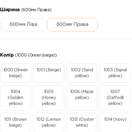
Ширина
(600мм Права)
600мм Ліва
600мм Права
Колір
(1000 (Green beige))
1000 (Green
1001 (Beige)
1002 (Sand
1003 (Signal
beige)
yellow)
yellow)
1004
1005
1006 (Maize
1007
(Golden
(Honey
yellow)
(Daffodil
yellow)
yellow)
yellow)
1011 (Brown
1012 (Lemon
1013 (Oyster
1014 (Ivory)
beige)
yellow)
white)