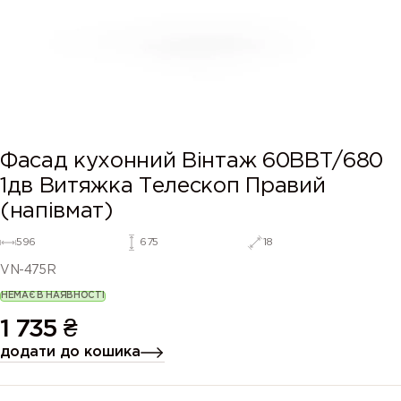
Фасад кухонний Вінтаж 60ВВТ/680
1дв Витяжка Телескоп Правий
(напівмат)
596
675
18
VN-475R
НЕМАЄ В НАЯВНОСТІ
1 735
₴
додати до кошика