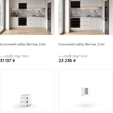
(Azure blue)
(Gentian
blue)
blue)
blue)
5013 (Cobalt
5014
5015 (Sky
5017 (Traffic
blue)
(Pigeon
blue)
blue)
blue)
5018
5019 (Capri
5020
5021 (Water
Кухонний набір Вінтаж 2,6м
Кухонний набір Вінтаж 2,0м
(Turquoise
blue)
(Ocean
blue)
blue)
blue)
2600
2156
600
2000
2156
600
31 137
₴
23 236
₴
5022 (Night
5023
5024
5025 (Pearl
blue)
(Distant
(Pastel blue)
gentian
blue)
blue)
5026 (Pearl
6000
6001
6002 (Leaf
night blue)
(Patina
(Emerald
green)
green)
green)