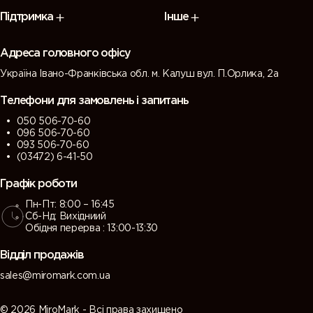
7009
7010
7011 (Iron
7012 (Basalt
Підтримка
Інше
(Green
(Tarpaulin
grey)
grey)
grey)
grey)
Адреса головного офісу
Україна Івано-Франківська обл. м. Калуш вул. П.Орлика, 2а
7013 (Brown
7015 (Slate
7016
7021 (Black
grey)
grey)
(Antracite
grey)
Телефони для замовлень і запитань
grey)
050 506-70-60
096 506-70-60
7022
7023
7024
7026
093 506-70-60
(Umbra
(Concrete
(Graphite
(Granite
(03472) 6-41-50
grey)
grey)
grey)
grey)
Графік роботи
Пн-Пт: 8:00 – 16:45
7030 (Stone
7031 (Blue
7032
7033
Сб-Нд: Вихідниий
grey)
grey)
(Pebble
(Cement
Обідня перерва : 13:00-13:30
grey)
grey)
Відділ продажів
7034
7035 (Light
7036
7037 (Dusty
sales@miromark.com.ua
(Yellow
grey)
(Platinum
grey)
grey)
grey)
© 2026 MiroMark - Всі права захищено