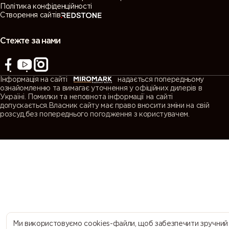
Політика конфіденційності
Створення сайтів
7038
7039
7040
7042
(Agate
(Quartz
(Window
(Traffic grey
grey)
grey)
grey)
A)
Стежте за нами
7043
7044 (Silk
7045
7046
(Traffic grey
grey)
(Telegrey 1)
(Telegrey 2)
Інформація на сайті
надається попередньому
B)
ознайомленню та вимагає уточнення у офіційних дилерів в
Україні. Помилки та неповнота інформації на сайті
допускається.Власник сайту має право вносити зміни на свій
7047
7048 (Pearl
8000
8001 (Ochre
розсуд,без попереднього погодження з користувачем.
(Telegrey 4)
mouse grey)
(Green
brown)
brown)
8002 (Signal
8003 (Clay
8004
8007 (Fawn
brown)
brown)
(Copper
brown)
brown)
8008 (Olive
8011 (Nut
8012 (Red
8014 (Sepia
brown)
brown)
brown)
brown)
Ми використовуємо cookies-файли, щоб забезпечити зручний