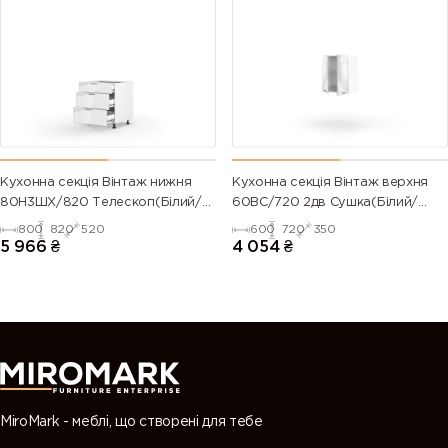
6024
6025 (Fern
6026 (Opal
6027 (Light
(Traffic
green)
green)
green)
green)
6028 (Pine
6029 (Mint
6032 (Signal
6033 (Mint
green)
green)
green)
turquoise)
6034
6035 (Pearl
6036 (Pearl
6037 (Pure
Кухонна секція Вінтаж нижня
Кухонна секція Вінтаж верхня
(Pastel
green)
opal green)
green)
80Н3ШХ/820 Телескоп(Білий/
60ВС/720 2дв Сушка(Білий/
turquoise)
Напівмат Білий 9003)
Напівмат Білий 9003)
800
820
520
600
720
350
5 966
₴
4 054
₴
7000
7001 (Silver
7002 (Olive
7003 (Moss
(Squirrel
grey)
grey)
grey)
grey)
7004 (Signal
7005
7006
7008 (Khaki
grey)
(Mouse
(Beige grey)
grey)
grey)
MiroMark - меблі, що створені для тебе