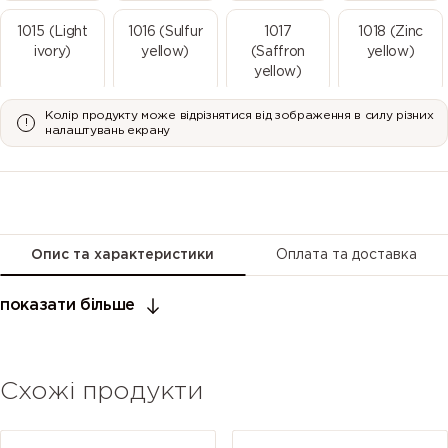
1015 (Light
1016 (Sulfur
1017
1018 (Zinc
ivory)
yellow)
(Saffron
yellow)
yellow)
Колір продукту може відрізнятися від зображення в силу різних
1019 (Grey
1020 (Olive
1021 (Rape
1023 (Traffic
налаштувань екрану
beige)
yellow)
yellow)
yellow)
1024 (Ochre
1026
1027 (Curry)
1028 (Melon
yellow)
(Luminous
yellow)
yellow)
Опис та характеристики
Оплата та доставка
1032
1033 (Dahlia
1034 (Pastel
1035 (Pearl
показати більше
(Broom
yellow)
yellow)
beige)
yellow)
Схожі продукти
1036 (Pearl
1037 (Sun
2000
2001 (Red
gold)
yellow)
(Yellow
orange)
orange)