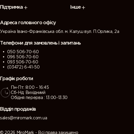
7009
7010
7011 (Iron
7012 (Basalt
Підтримка
Інше
(Green
(Tarpaulin
grey)
grey)
grey)
grey)
Адреса головного офісу
Україна Івано-Франківська обл. м. Калуш вул. П.Орлика, 2а
7013 (Brown
7015 (Slate
7016
7021 (Black
grey)
grey)
(Antracite
grey)
Телефони для замовлень і запитань
grey)
050 506-70-60
096 506-70-60
7022
7023
7024
7026
093 506-70-60
(Umbra
(Concrete
(Graphite
(Granite
(03472) 6-41-50
grey)
grey)
grey)
grey)
Графік роботи
Пн-Пт: 8:00 – 16:45
7030 (Stone
7031 (Blue
7032
7033
Сб-Нд: Вихідниий
grey)
grey)
(Pebble
(Cement
Обідня перерва : 13:00-13:30
grey)
grey)
Відділ продажів
7034
7035 (Light
7036
7037 (Dusty
sales@miromark.com.ua
(Yellow
grey)
(Platinum
grey)
grey)
grey)
© 2026 MiroMark - Всі права захищено