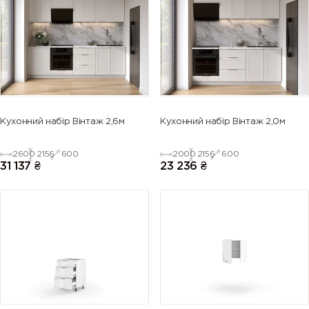
(Azure blue)
(Gentian
blue)
blue)
blue)
5013 (Cobalt
5014
5015 (Sky
5017 (Traffic
blue)
(Pigeon
blue)
blue)
blue)
5018
5019 (Capri
5020
5021 (Water
Кухонний набір Вінтаж 2,6м
Кухонний набір Вінтаж 2,0м
(Turquoise
blue)
(Ocean
blue)
blue)
blue)
2600
2156
600
2000
2156
600
31 137
₴
23 236
₴
5022 (Night
5023
5024
5025 (Pearl
blue)
(Distant
(Pastel blue)
gentian
blue)
blue)
5026 (Pearl
6000
6001
6002 (Leaf
night blue)
(Patina
(Emerald
green)
green)
green)