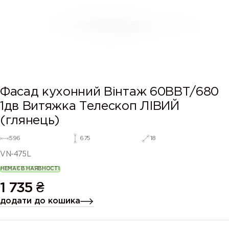
Фасад кухонний Вінтаж 60ВВТ/680
1дв Витяжка Телескоп ЛІВИЙ
(глянець)
596
675
18
VN-475L
НЕМАЄ В НАЯВНОСТІ
1 735
₴
додати до кошика