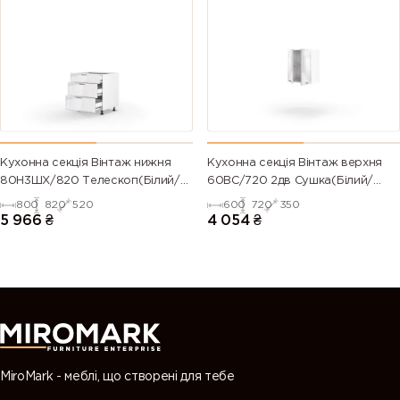
6024
6025 (Fern
6026 (Opal
6027 (Light
(Traffic
green)
green)
green)
green)
6028 (Pine
6029 (Mint
6032 (Signal
6033 (Mint
green)
green)
green)
turquoise)
6034
6035 (Pearl
6036 (Pearl
6037 (Pure
Кухонна секція Вінтаж нижня
Кухонна секція Вінтаж верхня
(Pastel
green)
opal green)
green)
80Н3ШХ/820 Телескоп(Білий/
60ВС/720 2дв Сушка(Білий/
turquoise)
Напівмат Білий 9003)
Напівмат Білий 9003)
800
820
520
600
720
350
5 966
₴
4 054
₴
7000
7001 (Silver
7002 (Olive
7003 (Moss
(Squirrel
grey)
grey)
grey)
grey)
7004 (Signal
7005
7006
7008 (Khaki
grey)
(Mouse
(Beige grey)
grey)
grey)
MiroMark - меблі, що створені для тебе