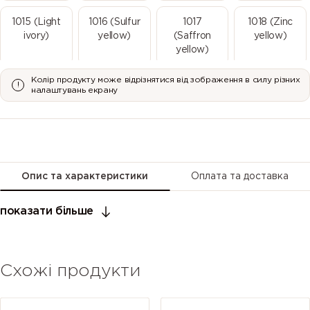
1015 (Light
1016 (Sulfur
1017
1018 (Zinc
ivory)
yellow)
(Saffron
yellow)
yellow)
Колір продукту може відрізнятися від зображення в силу різних
1019 (Grey
1020 (Olive
1021 (Rape
1023 (Traffic
налаштувань екрану
beige)
yellow)
yellow)
yellow)
1024 (Ochre
1026
1027 (Curry)
1028 (Melon
yellow)
(Luminous
yellow)
yellow)
Опис та характеристики
Оплата та доставка
1032
1033 (Dahlia
1034 (Pastel
1035 (Pearl
показати більше
(Broom
yellow)
yellow)
beige)
yellow)
Схожі продукти
1036 (Pearl
1037 (Sun
2000
2001 (Red
gold)
yellow)
(Yellow
orange)
orange)