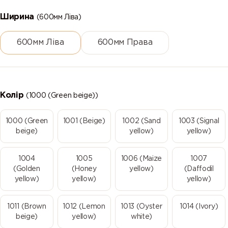
Ширина
(600мм Ліва)
600мм Ліва
600мм Права
Колір
(1000 (Green beige))
1000 (Green
1001 (Beige)
1002 (Sand
1003 (Signal
beige)
yellow)
yellow)
1004
1005
1006 (Maize
1007
(Golden
(Honey
yellow)
(Daffodil
yellow)
yellow)
yellow)
1011 (Brown
1012 (Lemon
1013 (Oyster
1014 (Ivory)
beige)
yellow)
white)