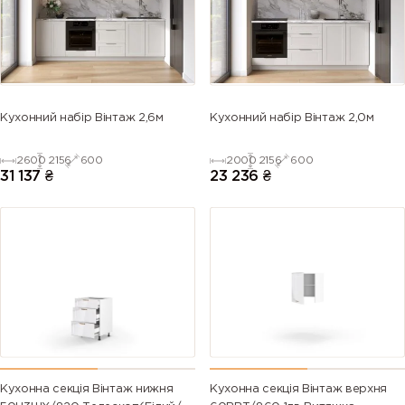
5013 (Cobalt
5014
5015 (Sky
5017 (Traffic
blue)
(Pigeon
blue)
blue)
blue)
5018
5019 (Capri
5020
5021 (Water
Кухонний набір Вінтаж 2,6м
Кухонний набір Вінтаж 2,0м
(Turquoise
blue)
(Ocean
blue)
blue)
blue)
2600
2156
600
2000
2156
600
31 137
₴
23 236
₴
5022 (Night
5023
5024
5025 (Pearl
blue)
(Distant
(Pastel blue)
gentian
blue)
blue)
5026 (Pearl
6000
6001
6002 (Leaf
night blue)
(Patina
(Emerald
green)
green)
green)
6003 (Olive
6004 (Blue
6005 (Moss
6006 (Grey
green)
green)
green)
olive)
Кухонна секція Вінтаж нижня
Кухонна секція Вінтаж верхня