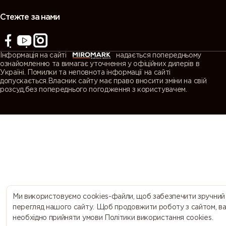
(Agate
(Quartz
(Window
(Traffic grey
grey)
grey)
grey)
A)
Стежте за нами
7043
7044 (Silk
7045
7046
(Traffic grey
grey)
(Telegrey 1)
(Telegrey 2)
Інформація на сайті
надається попередньому
B)
ознайомленню та вимагає уточнення у офіційних дилерів в
Україні. Помилки та неповнота інформації на сайті
допускається.Власник сайту має право вносити зміни на свій
7047
7048 (Pearl
8000
8001 (Ochre
розсуд,без попереднього погодження з користувачем.
(Telegrey 4)
mouse grey)
(Green
brown)
brown)
8002 (Signal
8003 (Clay
8004
8007 (Fawn
brown)
brown)
(Copper
brown)
brown)
8008 (Olive
8011 (Nut
8012 (Red
8014 (Sepia
brown)
brown)
brown)
brown)
Ми використовуємо cookies-файли, щоб забезпечити зручний
перегляд нашого сайту. Щоб продовжити роботу з сайтом, в
необхідно прийняти умови Політики використання cookies.
8015
8016
8017
8019 (Grey