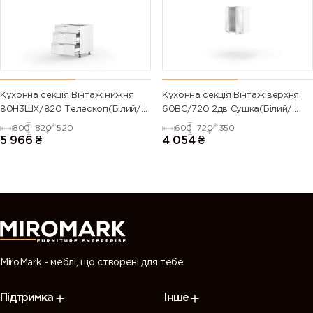
green)
6028 (Pine
6029 (Mint
6032 (Signal
6033 (Mint
green)
green)
green)
turquoise)
6034
6035 (Pearl
6036 (Pearl
6037 (Pure
Кухонна секція Вінтаж нижня
Кухонна секція Вінтаж верхня
(Pastel
green)
opal green)
green)
80Н3ШХ/820 Телескоп(Білий/
60ВС/720 2дв Сушка(Білий/
turquoise)
Напівмат Білий 9003)
Напівмат Білий 9003)
800
820
520
600
720
350
5 966
₴
4 054
₴
7000
7001 (Silver
7002 (Olive
7003 (Moss
(Squirrel
grey)
grey)
grey)
grey)
7004 (Signal
7005
7006
7008 (Khaki
grey)
(Mouse
(Beige grey)
grey)
grey)
MiroMark - меблі, що створені для тебе
7009
7010
7011 (Iron
7012 (Basalt
Підтримка
Інше
(Green
(Tarpaulin
grey)
grey)