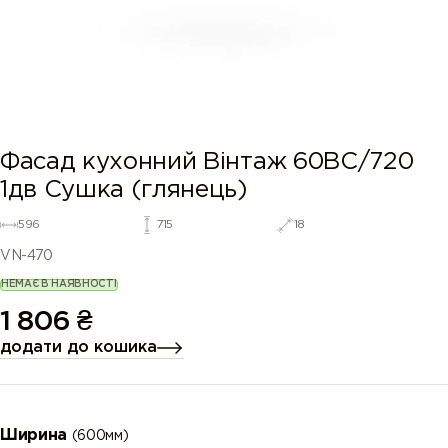
Фасад кухонний Вінтаж 60ВС/720
1дв Сушка (глянець)
596
715
18
VN-470
НЕМАЄ В НАЯВНОСТІ
1 806
₴
додати до кошика
Ширина
(600мм)