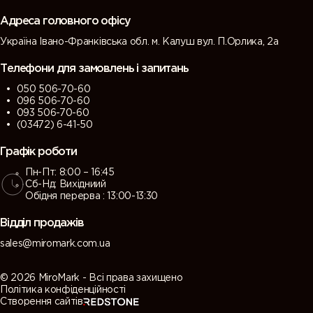
grey)
grey)
Адреса головного офісу
Україна Івано-Франківська обл. м. Калуш вул. П.Орлика, 2а
7013 (Brown
7015 (Slate
7016
7021 (Black
grey)
grey)
(Antracite
grey)
Телефони для замовлень і запитань
grey)
050 506-70-60
096 506-70-60
7022
7023
7024
7026
093 506-70-60
(Umbra
(Concrete
(Graphite
(Granite
(03472) 6-41-50
grey)
grey)
grey)
grey)
Графік роботи
Пн-Пт: 8:00 – 16:45
7030 (Stone
7031 (Blue
7032
7033
Сб-Нд: Вихідниий
grey)
grey)
(Pebble
(Cement
Обідня перерва : 13:00-13:30
grey)
grey)
Відділ продажів
7034
7035 (Light
7036
7037 (Dusty
sales@miromark.com.ua
(Yellow
grey)
(Platinum
grey)
grey)
grey)
© 2026 MiroMark - Всі права захищено
Політика конфіденційності
Створення сайтів
7038
7039
7040
7042