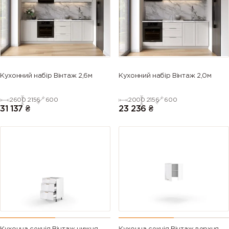
5013 (Cobalt
5014
5015 (Sky
5017 (Traffic
blue)
(Pigeon
blue)
blue)
blue)
5018
5019 (Capri
5020
5021 (Water
Кухонний набір Вінтаж 2,6м
Кухонний набір Вінтаж 2,0м
(Turquoise
blue)
(Ocean
blue)
blue)
blue)
2600
2156
600
2000
2156
600
31 137
₴
23 236
₴
5022 (Night
5023
5024
5025 (Pearl
blue)
(Distant
(Pastel blue)
gentian
blue)
blue)
5026 (Pearl
6000
6001
6002 (Leaf
night blue)
(Patina
(Emerald
green)
green)
green)
6003 (Olive
6004 (Blue
6005 (Moss
6006 (Grey
green)
green)
green)
olive)