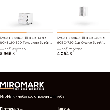
(Traffic
green)
green)
green)
green)
6028 (Pine
6029 (Mint
6032 (Signal
6033 (Mint
green)
green)
green)
turquoise)
6034
6035 (Pearl
6036 (Pearl
6037 (Pure
Кухонна секція Вінтаж нижня
Кухонна секція Вінтаж верхня
(Pastel
green)
opal green)
green)
80Н3ШХ/820 Телескоп(Білий/
60ВС/720 2дв Сушка(Білий/
turquoise)
Напівмат Білий 9003)
Напівмат Білий 9003)
800
820
520
600
720
350
5 966
₴
4 054
₴
7000
7001 (Silver
7002 (Olive
7003 (Moss
(Squirrel
grey)
grey)
grey)
grey)
7004 (Signal
7005
7006
7008 (Khaki
grey)
(Mouse
(Beige grey)
grey)
grey)
MiroMark - меблі, що створені для тебе
7009
7010
7011 (Iron
7012 (Basalt
Підтримка
Інше