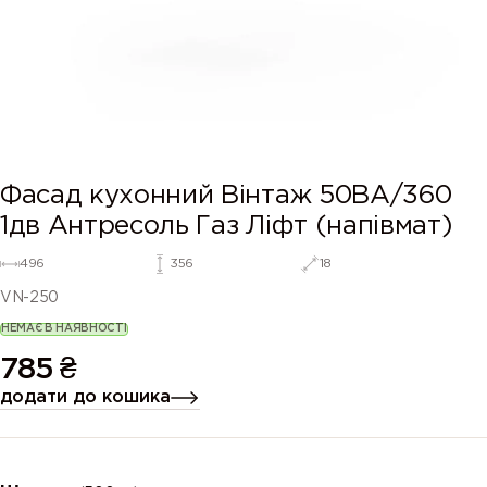
Фасад кухонний Вінтаж 50ВА/360
1дв Антресоль Газ Ліфт (напівмат)
496
356
18
VN-250
НЕМАЄ В НАЯВНОСТІ
785
₴
додати до кошика