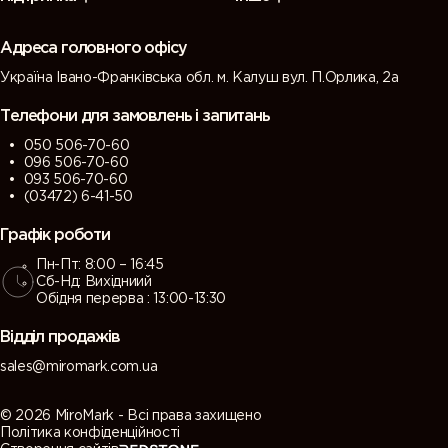
(Green
(Tarpaulin
grey)
grey)
grey)
grey)
Адреса головного офісу
Україна Івано-Франківська обл. м. Калуш вул. П.Орлика, 2а
7013 (Brown
7015 (Slate
7016
7021 (Black
grey)
grey)
(Antracite
grey)
Телефони для замовлень і запитань
grey)
050 506-70-60
096 506-70-60
7022
7023
7024
7026
093 506-70-60
(Umbra
(Concrete
(Graphite
(Granite
(03472) 6-41-50
grey)
grey)
grey)
grey)
Графік роботи
Пн-Пт: 8:00 – 16:45
7030 (Stone
7031 (Blue
7032
7033
Сб-Нд: Вихідниий
grey)
grey)
(Pebble
(Cement
Обідня перерва : 13:00-13:30
grey)
grey)
Відділ продажів
7034
7035 (Light
7036
7037 (Dusty
sales@miromark.com.ua
(Yellow
grey)
(Platinum
grey)
grey)
grey)
© 2026 MiroMark - Всі права захищено
Політика конфіденційності