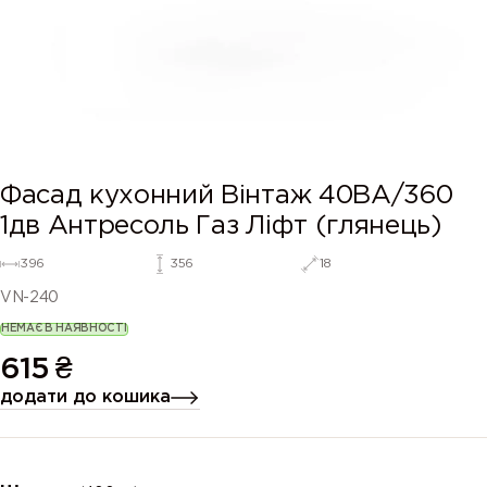
Фасад кухонний Вінтаж 40ВА/360
1дв Антресоль Газ Ліфт (глянець)
396
356
18
VN-240
НЕМАЄ В НАЯВНОСТІ
615
₴
додати до кошика