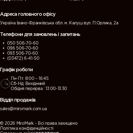
(Green
(Tarpaulin
grey)
grey)
grey)
grey)
Адреса головного офісу
Україна Івано-Франківська обл. м. Калуш вул. П.Орлика, 2а
7013 (Brown
7015 (Slate
7016
7021 (Black
grey)
grey)
(Antracite
grey)
Телефони для замовлень і запитань
grey)
050 506-70-60
096 506-70-60
7022
7023
7024
7026
093 506-70-60
(Umbra
(Concrete
(Graphite
(Granite
(03472) 6-41-50
grey)
grey)
grey)
grey)
Графік роботи
Пн-Пт: 8:00 – 16:45
7030 (Stone
7031 (Blue
7032
7033
Сб-Нд: Вихідниий
grey)
grey)
(Pebble
(Cement
Обідня перерва : 13:00-13:30
grey)
grey)
Відділ продажів
7034
7035 (Light
7036
7037 (Dusty
sales@miromark.com.ua
(Yellow
grey)
(Platinum
grey)
grey)
grey)
© 2026 MiroMark - Всі права захищено
Політика конфіденційності