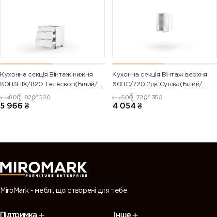
(Traffic
green)
green)
green)
green)
6028 (Pine
6029 (Mint
6032 (Signal
6033 (Mint
green)
green)
green)
turquoise)
6034
6035 (Pearl
6036 (Pearl
6037 (Pure
Кухонна секція Вінтаж нижня
Кухонна секція Вінтаж верхня
(Pastel
green)
opal green)
green)
80Н3ШХ/820 Телескоп(Білий/
60ВС/720 2дв Сушка(Білий/
turquoise)
Напівмат Білий 9003)
Напівмат Білий 9003)
800
820
520
600
720
350
5 966
₴
4 054
₴
7000
7001 (Silver
7002 (Olive
7003 (Moss
(Squirrel
grey)
grey)
grey)
grey)
7004 (Signal
7005
7006
7008 (Khaki
grey)
(Mouse
(Beige grey)
grey)
grey)
MiroMark - меблі, що створені для тебе
7009
7010
7011 (Iron
7012 (Basalt
Підтримка
Інше