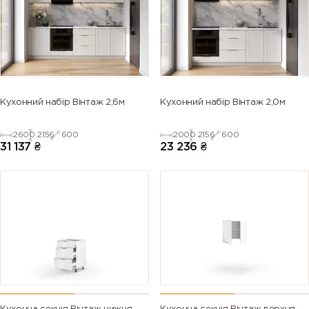
5013 (Cobalt
5014
5015 (Sky
5017 (Traffic
blue)
(Pigeon
blue)
blue)
blue)
5018
5019 (Capri
5020
5021 (Water
Кухонний набір Вінтаж 2,6м
Кухонний набір Вінтаж 2,0м
(Turquoise
blue)
(Ocean
blue)
blue)
blue)
2600
2156
600
2000
2156
600
31 137
₴
23 236
₴
5022 (Night
5023
5024
5025 (Pearl
blue)
(Distant
(Pastel blue)
gentian
blue)
blue)
5026 (Pearl
6000
6001
6002 (Leaf
night blue)
(Patina
(Emerald
green)
green)
green)
6003 (Olive
6004 (Blue
6005 (Moss
6006 (Grey
green)
green)
green)
olive)