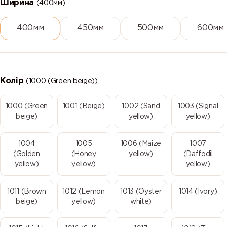
Ширина
(400мм)
400мм
450мм
500мм
600мм
Колір
(1000 (Green beige))
1000 (Green
1001 (Beige)
1002 (Sand
1003 (Signal
beige)
yellow)
yellow)
1004
1005
1006 (Maize
1007
(Golden
(Honey
yellow)
(Daffodil
yellow)
yellow)
yellow)
1011 (Brown
1012 (Lemon
1013 (Oyster
1014 (Ivory)
beige)
yellow)
white)