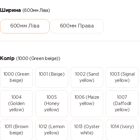
Ширина
(600мм Ліва)
600мм Ліва
600мм Права
Колір
(1000 (Green beige))
1000 (Green
1001 (Beige)
1002 (Sand
1003 (Signal
beige)
yellow)
yellow)
1004
1005
1006 (Maize
1007
(Golden
(Honey
yellow)
(Daffodil
yellow)
yellow)
yellow)
1011 (Brown
1012 (Lemon
1013 (Oyster
1014 (Ivory)
beige)
yellow)
white)