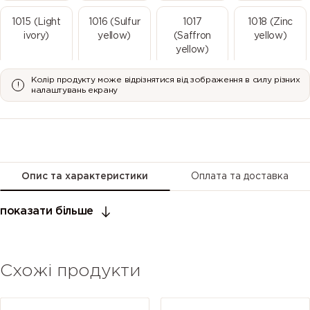
1015 (Light
1016 (Sulfur
1017
1018 (Zinc
ivory)
yellow)
(Saffron
yellow)
yellow)
Колір продукту може відрізнятися від зображення в силу різних
1019 (Grey
1020 (Olive
1021 (Rape
1023 (Traffic
налаштувань екрану
beige)
yellow)
yellow)
yellow)
1024 (Ochre
1026
1027 (Curry)
1028 (Melon
yellow)
(Luminous
yellow)
yellow)
Опис та характеристики
Оплата та доставка
1032
1033 (Dahlia
1034 (Pastel
1035 (Pearl
показати більше
(Broom
yellow)
yellow)
beige)
yellow)
Схожі продукти
1036 (Pearl
1037 (Sun
2000
2001 (Red
gold)
yellow)
(Yellow
orange)
orange)