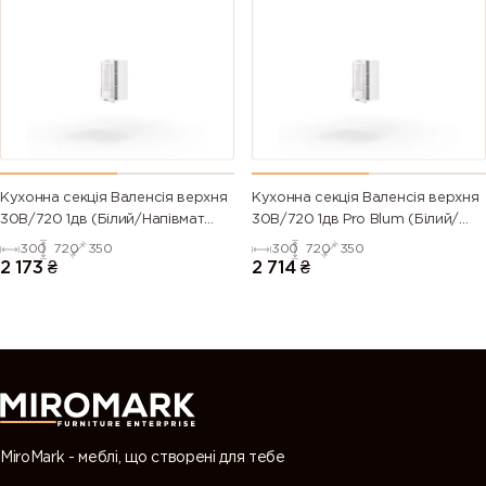
6024
6025 (Fern
6026 (Opal
6027 (Light
(Traffic
green)
green)
green)
green)
6028 (Pine
6029 (Mint
6032 (Signal
6033 (Mint
green)
green)
green)
turquoise)
6034
6035 (Pearl
6036 (Pearl
6037 (Pure
Кухонна секція Валенсія верхня
Кухонна секція Валенсія верхня
(Pastel
green)
opal green)
green)
30В/720 1дв (Білий/Напівмат
30В/720 1дв Pro Blum (Білий/
turquoise)
Білий 9003)
Напівмат Білий 9003)
300
720
350
300
720
350
2 173
₴
2 714
₴
7000
7001 (Silver
7002 (Olive
7003 (Moss
(Squirrel
grey)
grey)
grey)
grey)
7004 (Signal
7005
7006
7008 (Khaki
grey)
(Mouse
(Beige grey)
grey)
grey)
MiroMark - меблі, що створені для тебе