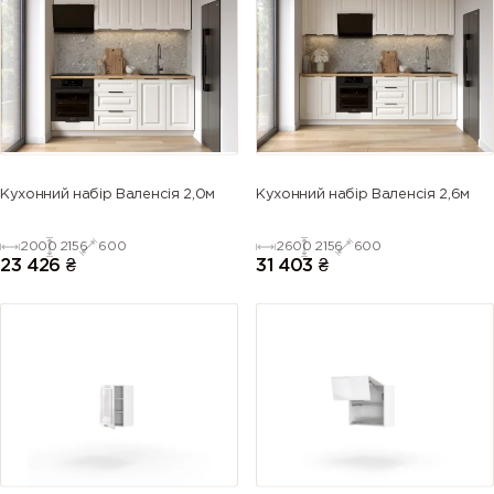
(Azure blue)
(Gentian
blue)
blue)
blue)
5013 (Cobalt
5014
5015 (Sky
5017 (Traffic
blue)
(Pigeon
blue)
blue)
blue)
5018
5019 (Capri
5020
5021 (Water
Кухонний набір Валенсія 2,0м
Кухонний набір Валенсія 2,6м
(Turquoise
blue)
(Ocean
blue)
blue)
blue)
2000
2156
600
2600
2156
600
23 426
₴
31 403
₴
5022 (Night
5023
5024
5025 (Pearl
blue)
(Distant
(Pastel blue)
gentian
blue)
blue)
5026 (Pearl
6000
6001
6002 (Leaf
night blue)
(Patina
(Emerald
green)
green)
green)