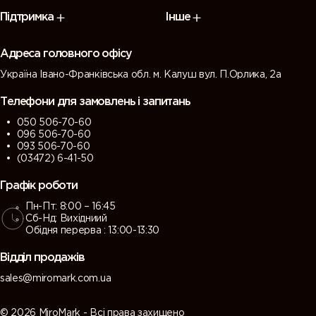
7009
7010
7011 (Iron
7012 (Basalt
Підтримка
Інше
(Green
(Tarpaulin
grey)
grey)
grey)
grey)
Адреса головного офісу
Україна Івано-Франківська обл. м. Калуш вул. П.Орлика, 2а
7013 (Brown
7015 (Slate
7016
7021 (Black
grey)
grey)
(Antracite
grey)
Телефони для замовлень і запитань
grey)
050 506-70-60
096 506-70-60
7022
7023
7024
7026
093 506-70-60
(Umbra
(Concrete
(Graphite
(Granite
(03472) 6-41-50
grey)
grey)
grey)
grey)
Графік роботи
Пн-Пт: 8:00 – 16:45
7030 (Stone
7031 (Blue
7032
7033
Сб-Нд: Вихідниий
grey)
grey)
(Pebble
(Cement
Обідня перерва : 13:00-13:30
grey)
grey)
Відділ продажів
7034
7035 (Light
7036
7037 (Dusty
sales@miromark.com.ua
(Yellow
grey)
(Platinum
grey)
grey)
grey)
© 2026 MiroMark - Всі права захищено