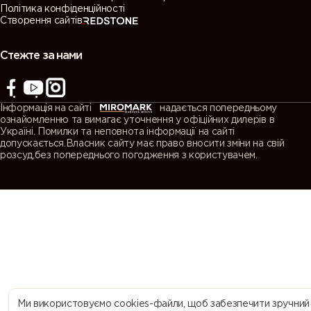
Політика конфіденційності
Створення сайтів
7038
7039
7040
7042
(Agate
(Quartz
(Window
(Traffic grey
grey)
grey)
grey)
A)
Стежте за нами
7043
7044 (Silk
7045
7046
(Traffic grey
grey)
(Telegrey 1)
(Telegrey 2)
Інформація на сайті
надається попередньому
B)
ознайомленню та вимагає уточнення у офіційних дилерів в
Україні. Помилки та неповнота інформації на сайті
допускається.Власник сайту має право вносити зміни на свій
7047
7048 (Pearl
8000
8001 (Ochre
розсуд,без попереднього погодження з користувачем.
(Telegrey 4)
mouse grey)
(Green
brown)
brown)
8002 (Signal
8003 (Clay
8004
8007 (Fawn
brown)
brown)
(Copper
brown)
brown)
8008 (Olive
8011 (Nut
8012 (Red
8014 (Sepia
brown)
brown)
brown)
brown)
Ми використовуємо cookies-файли, щоб забезпечити зручний