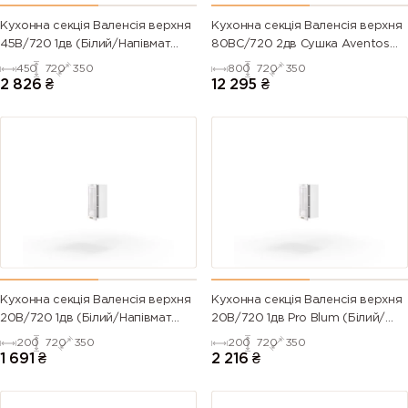
6003 (Olive
6004 (Blue
6005 (Moss
6006 (Grey
green)
green)
green)
olive)
Кухонна секція Валенсія верхня
Кухонна секція Валенсія верхня
45В/720 1дв (Білий/Напівмат
80ВС/720 2дв Сушка Aventos
Білий 9003)
Pro Blum+Rejs (Білий/Напівмат
450
720
350
800
720
350
6007
6008
6009 (Fir
6010 (Grass
Білий 9003)
2 826
₴
12 295
₴
(Bottle
(Brown
green)
green)
green)
green)
6011
6012 (Black
6013 (Reed
6014 (Yellow
(Reseda
green)
green)
olive)
green)
6015 (Black
6016
6017 (May
6018 (Yellow
olive)
(Turquoise
green)
green)
green)
Кухонна секція Валенсія верхня
Кухонна секція Валенсія верхня
20В/720 1дв (Білий/Напівмат
20В/720 1дв Pro Blum (Білий/
6019 (Pastel
6020
6021 (Pale
6022 (Olive
Білий 9003)
Напівмат Білий 9003)
200
720
350
200
720
350
green)
(Chrome
green)
drab)
1 691
₴
2 216
₴
green)