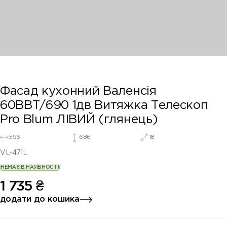
Фасад кухонний Валенсія
60ВВТ/690 1дв Витяжка Телескоп
Pro Blum ЛІВИЙ (глянець)
596
686
18
VL-471L
НЕМАЄ В НАЯВНОСТІ
1 735
₴
додати до кошика