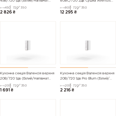
45В/720 1дв (Білий/Напівмат
80ВС/720 2дв Сушка Aventos
Білий 9003)
Pro Blum+Rejs (Білий/Напівмат
450
720
350
800
720
350
6007
6008
6009 (Fir
6010 (Grass
Білий 9003)
2 826
₴
12 295
₴
(Bottle
(Brown
green)
green)
green)
green)
6011
6012 (Black
6013 (Reed
6014 (Yellow
(Reseda
green)
green)
olive)
green)
6015 (Black
6016
6017 (May
6018 (Yellow
olive)
(Turquoise
green)
green)
green)
Кухонна секція Валенсія верхня
Кухонна секція Валенсія верхня
20В/720 1дв (Білий/Напівмат
20В/720 1дв Pro Blum (Білий/
6019 (Pastel
6020
6021 (Pale
6022 (Olive
Білий 9003)
Напівмат Білий 9003)
200
720
350
200
720
350
green)
(Chrome
green)
drab)
1 691
₴
2 216
₴
green)
6024
6025 (Fern
6026 (Opal
6027 (Light
(Traffic
green)
green)
green)