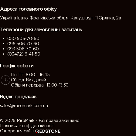
grey)
grey)
Адреса головного офісу
Україна Івано-Франківська обл. м. Калуш вул. П.Орлика, 2а
7013 (Brown
7015 (Slate
7016
7021 (Black
grey)
grey)
(Antracite
grey)
Телефони для замовлень і запитань
grey)
050 506-70-60
096 506-70-60
7022
7023
7024
7026
093 506-70-60
(Umbra
(Concrete
(Graphite
(Granite
(03472) 6-41-50
grey)
grey)
grey)
grey)
Графік роботи
Пн-Пт: 8:00 – 16:45
7030 (Stone
7031 (Blue
7032
7033
Сб-Нд: Вихідниий
grey)
grey)
(Pebble
(Cement
Обідня перерва : 13:00-13:30
grey)
grey)
Відділ продажів
7034
7035 (Light
7036
7037 (Dusty
sales@miromark.com.ua
(Yellow
grey)
(Platinum
grey)
grey)
grey)
© 2026 MiroMark - Всі права захищено
Політика конфіденційності
Створення сайтів
7038
7039
7040
7042