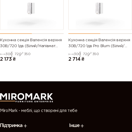
green)
6028 (Pine
6029 (Mint
6032 (Signal
6033 (Mint
green)
green)
green)
turquoise)
6034
6035 (Pearl
6036 (Pearl
6037 (Pure
Кухонна секція Валенсія верхня
Кухонна секція Валенсія верхня
(Pastel
green)
opal green)
green)
30В/720 1дв (Білий/Напівмат
30В/720 1дв Pro Blum (Білий/
turquoise)
Білий 9003)
Напівмат Білий 9003)
300
720
350
300
720
350
2 173
₴
2 714
₴
7000
7001 (Silver
7002 (Olive
7003 (Moss
(Squirrel
grey)
grey)
grey)
grey)
7004 (Signal
7005
7006
7008 (Khaki
grey)
(Mouse
(Beige grey)
grey)
grey)
MiroMark - меблі, що створені для тебе
7009
7010
7011 (Iron
7012 (Basalt
Підтримка
Інше
(Green
(Tarpaulin
grey)
grey)