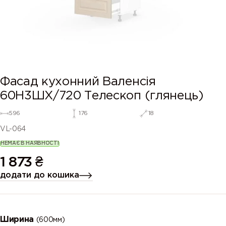
Фасад кухонний Валенсія
60Н3ШХ/720 Телескоп (глянець)
596
176
18
VL-064
НЕМАЄ В НАЯВНОСТІ
1 873
₴
додати до кошика
Ширина
(600мм)