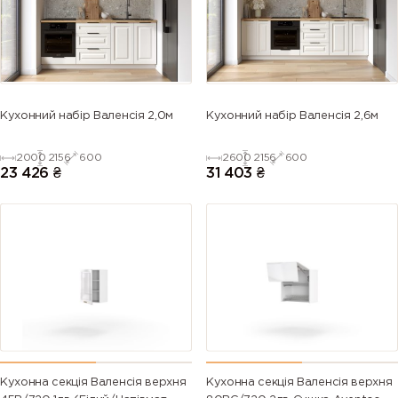
5013 (Cobalt
5014
5015 (Sky
5017 (Traffic
blue)
(Pigeon
blue)
blue)
blue)
5018
5019 (Capri
5020
5021 (Water
Кухонний набір Валенсія 2,0м
Кухонний набір Валенсія 2,6м
(Turquoise
blue)
(Ocean
blue)
blue)
blue)
2000
2156
600
2600
2156
600
23 426
₴
31 403
₴
5022 (Night
5023
5024
5025 (Pearl
blue)
(Distant
(Pastel blue)
gentian
blue)
blue)
5026 (Pearl
6000
6001
6002 (Leaf
night blue)
(Patina
(Emerald
green)
green)
green)
6003 (Olive
6004 (Blue
6005 (Moss
6006 (Grey
green)
green)
green)
olive)
Кухонна секція Валенсія верхня
Кухонна секція Валенсія верхня