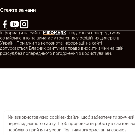
(Agate
(Quartz
(Window
(Traffic grey
grey)
grey)
grey)
A)
Стежте за нами
7043
7044 (Silk
7045
7046
(Traffic grey
grey)
(Telegrey 1)
(Telegrey 2)
Інформація на сайті
надається попередньому
B)
ознайомленню та вимагає уточнення у офіційних дилерів в
Україні. Помилки та неповнота інформації на сайті
допускається.Власник сайту має право вносити зміни на свій
7047
7048 (Pearl
8000
8001 (Ochre
розсуд,без попереднього погодження з користувачем.
(Telegrey 4)
mouse grey)
(Green
brown)
brown)
8002 (Signal
8003 (Clay
8004
8007 (Fawn
brown)
brown)
(Copper
brown)
brown)
8008 (Olive
8011 (Nut
8012 (Red
8014 (Sepia
brown)
brown)
brown)
brown)
Ми використовуємо cookies-файли, щоб забезпечити зручний
перегляд нашого сайту. Щоб продовжити роботу з сайтом, в
необхідно прийняти умови Політики використання cookies.
8015
8016
8017
8019 (Grey