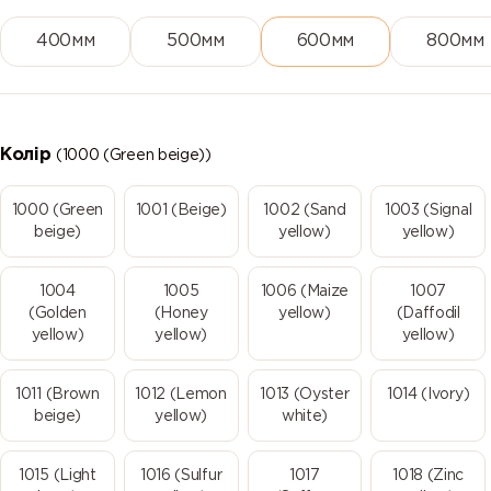
400мм
500мм
600мм
800мм
Колір
(1000 (Green beige))
1000 (Green
1001 (Beige)
1002 (Sand
1003 (Signal
beige)
yellow)
yellow)
1004
1005
1006 (Maize
1007
(Golden
(Honey
yellow)
(Daffodil
yellow)
yellow)
yellow)
1011 (Brown
1012 (Lemon
1013 (Oyster
1014 (Ivory)
beige)
yellow)
white)
1015 (Light
1016 (Sulfur
1017
1018 (Zinc