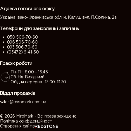
grey)
grey)
Адреса головного офісу
Україна Івано-Франківська обл. м. Калуш вул. П.Орлика, 2а
7013 (Brown
7015 (Slate
7016
7021 (Black
grey)
grey)
(Antracite
grey)
Телефони для замовлень і запитань
grey)
050 506-70-60
096 506-70-60
7022
7023
7024
7026
093 506-70-60
(Umbra
(Concrete
(Graphite
(Granite
(03472) 6-41-50
grey)
grey)
grey)
grey)
Графік роботи
Пн-Пт: 8:00 – 16:45
7030 (Stone
7031 (Blue
7032
7033
Сб-Нд: Вихідниий
grey)
grey)
(Pebble
(Cement
Обідня перерва : 13:00-13:30
grey)
grey)
Відділ продажів
7034
7035 (Light
7036
7037 (Dusty
sales@miromark.com.ua
(Yellow
grey)
(Platinum
grey)
grey)
grey)
© 2026 MiroMark - Всі права захищено
Політика конфіденційності
Створення сайтів
7038
7039
7040
7042