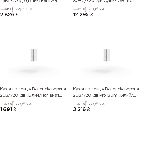
45В/720 1дв (Білий/Напівмат
80ВС/720 2дв Сушка Aventos
Білий 9003)
Pro Blum+Rejs (Білий/Напівмат
450
720
350
800
720
350
6007
6008
6009 (Fir
6010 (Grass
Білий 9003)
2 826
₴
12 295
₴
(Bottle
(Brown
green)
green)
green)
green)
6011
6012 (Black
6013 (Reed
6014 (Yellow
(Reseda
green)
green)
olive)
green)
6015 (Black
6016
6017 (May
6018 (Yellow
olive)
(Turquoise
green)
green)
green)
Кухонна секція Валенсія верхня
Кухонна секція Валенсія верхня
20В/720 1дв (Білий/Напівмат
20В/720 1дв Pro Blum (Білий/
6019 (Pastel
6020
6021 (Pale
6022 (Olive
Білий 9003)
Напівмат Білий 9003)
200
720
350
200
720
350
green)
(Chrome
green)
drab)
1 691
₴
2 216
₴
green)
6024
6025 (Fern
6026 (Opal
6027 (Light
(Traffic
green)
green)
green)