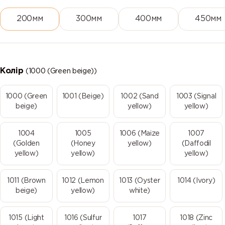
200мм
300мм
400мм
450мм
Колір
(1000 (Green beige))
1000 (Green
1001 (Beige)
1002 (Sand
1003 (Signal
beige)
yellow)
yellow)
1004
1005
1006 (Maize
1007
(Golden
(Honey
yellow)
(Daffodil
yellow)
yellow)
yellow)
1011 (Brown
1012 (Lemon
1013 (Oyster
1014 (Ivory)
beige)
yellow)
white)
1015 (Light
1016 (Sulfur
1017
1018 (Zinc