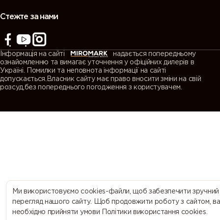
(Agate
(Quartz
(Window
(Traffic grey
grey)
grey)
grey)
A)
Стежте за нами
7043
7044 (Silk
7045
7046
(Traffic grey
grey)
(Telegrey 1)
(Telegrey 2)
Інформація на сайті
надається попередньому
B)
ознайомленню та вимагає уточнення у офіційних дилерів в
Україні. Помилки та неповнота інформації на сайті
допускається.Власник сайту має право вносити зміни на свій
7047
7048 (Pearl
8000
8001 (Ochre
розсуд,без попереднього погодження з користувачем.
(Telegrey 4)
mouse grey)
(Green
brown)
brown)
8002 (Signal
8003 (Clay
8004
8007 (Fawn
brown)
brown)
(Copper
brown)
brown)
8008 (Olive
8011 (Nut
8012 (Red
8014 (Sepia
brown)
brown)
brown)
brown)
Ми використовуємо cookies-файли, щоб забезпечити зручний
перегляд нашого сайту. Щоб продовжити роботу з сайтом, в
необхідно прийняти умови Політики використання cookies.
8015
8016
8017
8019 (Grey