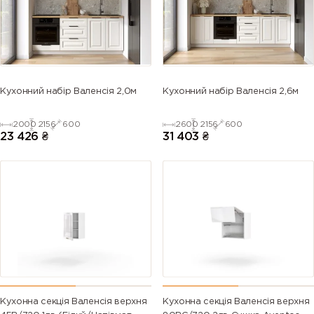
5013 (Cobalt
5014
5015 (Sky
5017 (Traffic
blue)
(Pigeon
blue)
blue)
blue)
5018
5019 (Capri
5020
5021 (Water
Кухонний набір Валенсія 2,0м
Кухонний набір Валенсія 2,6м
(Turquoise
blue)
(Ocean
blue)
blue)
blue)
2000
2156
600
2600
2156
600
23 426
₴
31 403
₴
5022 (Night
5023
5024
5025 (Pearl
blue)
(Distant
(Pastel blue)
gentian
blue)
blue)
5026 (Pearl
6000
6001
6002 (Leaf
night blue)
(Patina
(Emerald
green)
green)
green)
6003 (Olive
6004 (Blue
6005 (Moss
6006 (Grey
green)
green)
green)
olive)
Кухонна секція Валенсія верхня
Кухонна секція Валенсія верхня