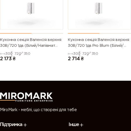
green)
6028 (Pine
6029 (Mint
6032 (Signal
6033 (Mint
green)
green)
green)
turquoise)
6034
6035 (Pearl
6036 (Pearl
6037 (Pure
Кухонна секція Валенсія верхня
Кухонна секція Валенсія верхня
(Pastel
green)
opal green)
green)
30В/720 1дв (Білий/Напівмат
30В/720 1дв Pro Blum (Білий/
turquoise)
Білий 9003)
Напівмат Білий 9003)
300
720
350
300
720
350
2 173
₴
2 714
₴
7000
7001 (Silver
7002 (Olive
7003 (Moss
(Squirrel
grey)
grey)
grey)
grey)
7004 (Signal
7005
7006
7008 (Khaki
grey)
(Mouse
(Beige grey)
grey)
grey)
MiroMark - меблі, що створені для тебе
7009
7010
7011 (Iron
7012 (Basalt
Підтримка
Інше
(Green
(Tarpaulin
grey)
grey)