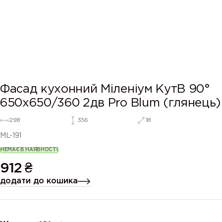
Фасад кухонний Міленіум КутВ 90°
650х650/360 2дв Pro Blum (глянець)
298
356
18
ML-191
НЕМАЄ В НАЯВНОСТІ
912
₴
додати до кошика