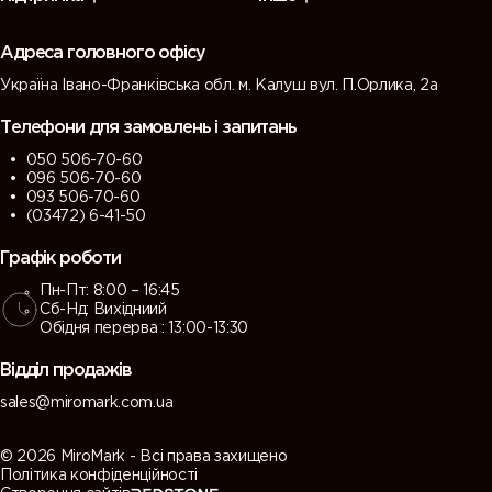
(Green
(Tarpaulin
grey)
grey)
grey)
grey)
Адреса головного офісу
Україна Івано-Франківська обл. м. Калуш вул. П.Орлика, 2а
7013 (Brown
7015 (Slate
7016
7021 (Black
grey)
grey)
(Antracite
grey)
Телефони для замовлень і запитань
grey)
050 506-70-60
096 506-70-60
7022
7023
7024
7026
093 506-70-60
(Umbra
(Concrete
(Graphite
(Granite
(03472) 6-41-50
grey)
grey)
grey)
grey)
Графік роботи
Пн-Пт: 8:00 – 16:45
7030 (Stone
7031 (Blue
7032
7033
Сб-Нд: Вихідниий
grey)
grey)
(Pebble
(Cement
Обідня перерва : 13:00-13:30
grey)
grey)
Відділ продажів
7034
7035 (Light
7036
7037 (Dusty
sales@miromark.com.ua
(Yellow
grey)
(Platinum
grey)
grey)
grey)
© 2026 MiroMark - Всі права захищено
Політика конфіденційності