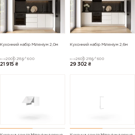
5013 (Cobalt
5014
5015 (Sky
5017 (Traffic
blue)
(Pigeon
blue)
blue)
blue)
5018
5019 (Capri
5020
5021 (Water
Кухонний набір Міленіум 2,0м
Кухонний набір Міленіум 2,6м
(Turquoise
blue)
(Ocean
blue)
blue)
blue)
2000
2156
600
2600
2156
600
21 915
₴
29 302
₴
5022 (Night
5023
5024
5025 (Pearl
blue)
(Distant
(Pastel blue)
gentian
blue)
blue)
5026 (Pearl
6000
6001
6002 (Leaf
night blue)
(Patina
(Emerald
green)
green)
green)
6003 (Olive
6004 (Blue
6005 (Moss
6006 (Grey
green)
green)
green)
olive)