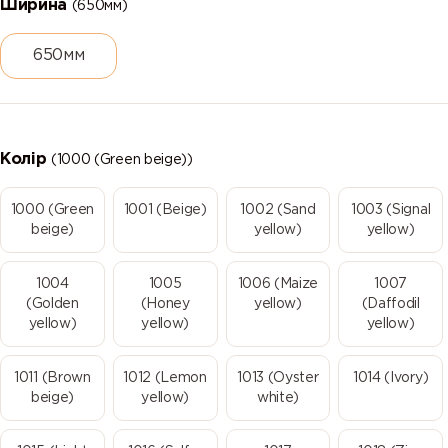
Ширина
(650мм)
650мм
Колір
(1000 (Green beige))
1000 (Green
1001 (Beige)
1002 (Sand
1003 (Signal
beige)
yellow)
yellow)
1004
1005
1006 (Maize
1007
(Golden
(Honey
yellow)
(Daffodil
yellow)
yellow)
yellow)
1011 (Brown
1012 (Lemon
1013 (Oyster
1014 (Ivory)
beige)
yellow)
white)