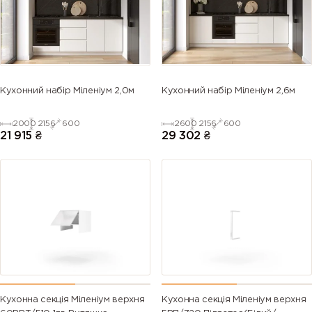
5013 (Cobalt
5014
5015 (Sky
5017 (Traffic
blue)
(Pigeon
blue)
blue)
blue)
5018
5019 (Capri
5020
5021 (Water
Кухонний набір Міленіум 2,0м
Кухонний набір Міленіум 2,6м
(Turquoise
blue)
(Ocean
blue)
blue)
blue)
2000
2156
600
2600
2156
600
21 915
₴
29 302
₴
5022 (Night
5023
5024
5025 (Pearl
blue)
(Distant
(Pastel blue)
gentian
blue)
blue)
5026 (Pearl
6000
6001
6002 (Leaf
night blue)
(Patina
(Emerald
green)
green)
green)
6003 (Olive
6004 (Blue
6005 (Moss
6006 (Grey
green)
green)
green)
olive)
Кухонна секція Міленіум верхня
Кухонна секція Міленіум верхня