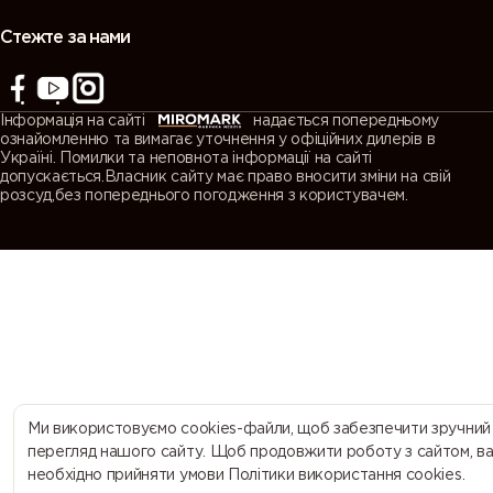
(Agate
(Quartz
(Window
(Traffic grey
grey)
grey)
grey)
A)
Стежте за нами
7043
7044 (Silk
7045
7046
(Traffic grey
grey)
(Telegrey 1)
(Telegrey 2)
Інформація на сайті
надається попередньому
B)
ознайомленню та вимагає уточнення у офіційних дилерів в
Україні. Помилки та неповнота інформації на сайті
допускається.Власник сайту має право вносити зміни на свій
7047
7048 (Pearl
8000
8001 (Ochre
розсуд,без попереднього погодження з користувачем.
(Telegrey 4)
mouse grey)
(Green
brown)
brown)
8002 (Signal
8003 (Clay
8004
8007 (Fawn
brown)
brown)
(Copper
brown)
brown)
8008 (Olive
8011 (Nut
8012 (Red
8014 (Sepia
brown)
brown)
brown)
brown)
Ми використовуємо cookies-файли, щоб забезпечити зручний
перегляд нашого сайту. Щоб продовжити роботу з сайтом, в
необхідно прийняти умови Політики використання cookies.
8015
8016
8017
8019 (Grey