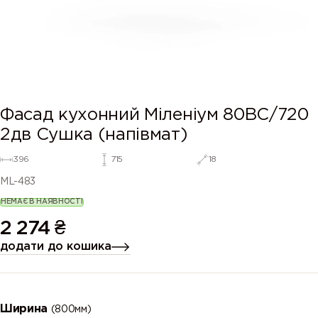
Фасад кухонний Міленіум 80ВС/720
2дв Сушка (напівмат)
396
715
18
ML-483
НЕМАЄ В НАЯВНОСТІ
2 274
₴
додати до кошика
Ширина
(800мм)