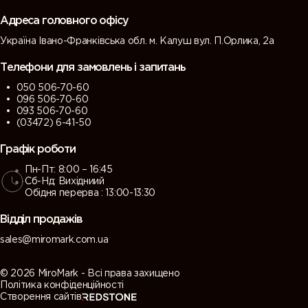
grey)
grey)
Адреса головного офісу
Україна Івано-Франківська обл. м. Калуш вул. П.Орлика, 2а
7013 (Brown
7015 (Slate
7016
7021 (Black
grey)
grey)
(Antracite
grey)
Телефони для замовлень і запитань
grey)
050 506-70-60
096 506-70-60
7022
7023
7024
7026
093 506-70-60
(Umbra
(Concrete
(Graphite
(Granite
(03472) 6-41-50
grey)
grey)
grey)
grey)
Графік роботи
Пн-Пт: 8:00 – 16:45
7030 (Stone
7031 (Blue
7032
7033
Сб-Нд: Вихідниий
grey)
grey)
(Pebble
(Cement
Обідня перерва : 13:00-13:30
grey)
grey)
Відділ продажів
7034
7035 (Light
7036
7037 (Dusty
sales@miromark.com.ua
(Yellow
grey)
(Platinum
grey)
grey)
grey)
© 2026 MiroMark - Всі права захищено
Політика конфіденційності
Створення сайтів
7038
7039
7040
7042