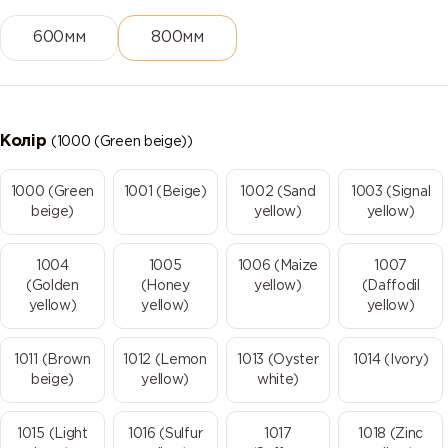
600мм
800мм
Колір
(1000 (Green beige))
1000 (Green
1001 (Beige)
1002 (Sand
1003 (Signal
beige)
yellow)
yellow)
1004
1005
1006 (Maize
1007
(Golden
(Honey
yellow)
(Daffodil
yellow)
yellow)
yellow)
1011 (Brown
1012 (Lemon
1013 (Oyster
1014 (Ivory)
beige)
yellow)
white)
1015 (Light
1016 (Sulfur
1017
1018 (Zinc