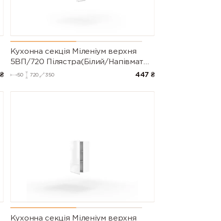
9016 (Traffic
9017 (Traffic
9018
white)
black)
(Papyrus
white)
Кухонна секція Міленіум верхня
ум)
5ВП/720 Пілястра(Білий/Напівмат
Білий 9003)
₴
447
₴
50
720
350
Кухонна секція Міленіум верхня