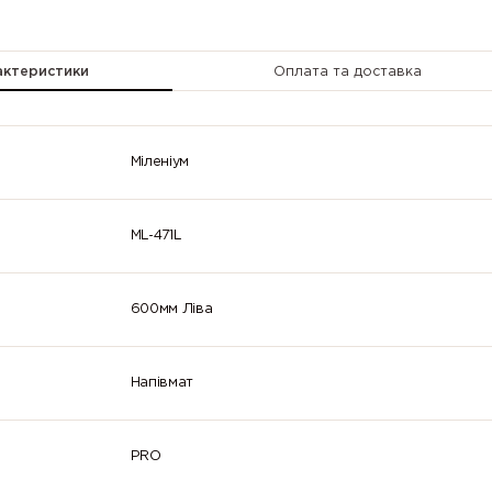
2007
2008 (Bright
2009 (Traff
(Luminous
red orange)
orange)
bright
актеристики
Оплата та доставка
orange)
2013 (Pearl
3000 (Flame
3001 (Signa
orange)
red)
red)
Міленіум
3005 (Wine
3007 (Black
3009 (Oxid
red)
red)
red)
ML-471L
3014
3015 (Light
3016 (Cora
(Antique
pink)
red)
pink)
600мм Ліва
3022
3024
3026
(Salmon pink)
(Luminous
(Luminous
red)
bright red)
Напівмат
3032 (Pearl
3033 (Pearl
4001 (Red
ruby red)
pink)
lilac)
PRO
4005 (Blue
4006 (Traffic
4007 (Purp