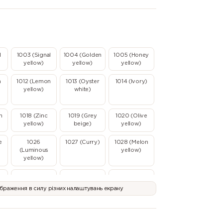
d
1003 (Signal
1004 (Golden
1005 (Honey
yellow)
yellow)
yellow)
n
1012 (Lemon
1013 (Oyster
1014 (Ivory)
yellow)
white)
n
1018 (Zinc
1019 (Grey
1020 (Olive
yellow)
beige)
yellow)
e
1026
1027 (Curry)
1028 (Melon
(Luminous
yellow)
yellow)
l
1035 (Pearl
1036 (Pearl
1037 (Sun
beige)
gold)
yellow)
ображення в силу різних налаштувань екрану
2003 (Pastel
2004 (Pure
2005
)
orange)
orange)
(Luminous
orange)