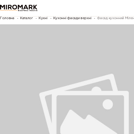
Головна
Каталог
Кухні
Кухонні фасади верхні
Фасад кухонний Мілен