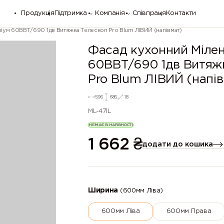
Продукція
Підтримка
Компанія
Співпраця
Контакти
іум 60ВВТ/690 1дв Витяжка Телескоп Pro Blum ЛІВИЙ (напівмат)
Фасад кухонний Мілен
60ВВТ/690 1дв Витяж
Pro Blum ЛІВИЙ (напі
596
686
18
ML-471L
НЕМАЄ В НАЯВНОСТІ
1 662
₴
додати до кошика
Ширина
(600мм Ліва)
600мм Ліва
600мм Права