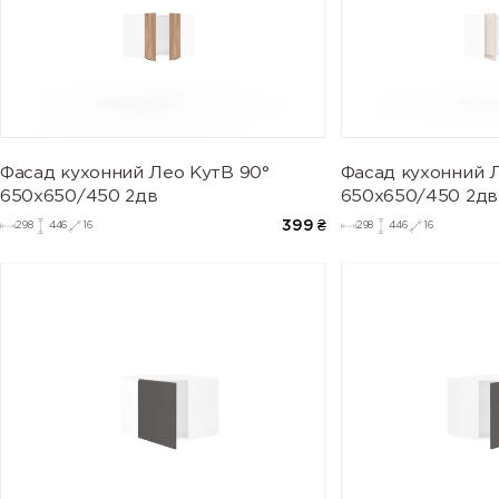
Фасад кухонний Лео КутВ 90°
Фасад кухонний 
650х650/450 2дв
650х650/450 2дв
399
₴
298
446
16
298
446
16