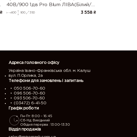
40В/900 1дв Pro Blum ЛІВА(Білий/
Напівмат Білий 9003)
₴
3 558
₴
400
900
350
Адреса головного офісу
Україна Івано-Франківська обл. м. Калуш
вул. П.Орлика, 2а
Телефони для замовлень і запитань
050 506-70-60
096 506-70-60
093 506-70-60
(03472) 6-41-50
Графік роботи
Пн-Пт: 8:00 – 16:45
Сб-Нд: Вихідниий
Обідня перерва : 13:00-13:30
Відділ продажів