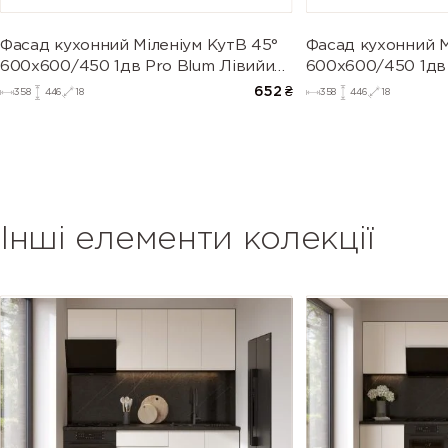
Фасад кухонний Міленіум КутВ 45°
Фасад кухонний М
600х600/450 1дв Pro Blum Лівийи
600х600/450 1дв
(глянець)
(глянець)
652
₴
358
446
18
358
446
18
Інші елементи колекції