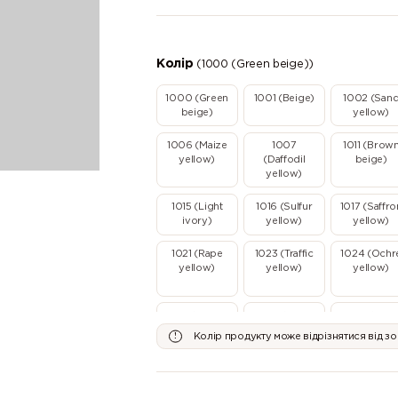
Колір
(1000 (Green beige))
1000 (Green
1001 (Beige)
1002 (San
beige)
yellow)
1006 (Maize
1007
1011 (Brow
yellow)
(Daffodil
beige)
yellow)
1015 (Light
1016 (Sulfur
1017 (Saffro
ivory)
yellow)
yellow)
1021 (Rape
1023 (Traffic
1024 (Ochr
yellow)
yellow)
yellow)
1032 (Broom
1033 (Dahlia
1034 (Paste
yellow)
yellow)
yellow)
Колір продукту може відрізнятися від з
2000 (Yellow
2001 (Red
2002
orange)
orange)
(Vermillion