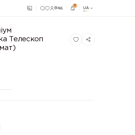
0
Вхід
UA
іум
ка Телескоп
вмат)