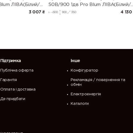
Blum ЛІВА(Білий/
50В/900 1дв Pro Blum ЛІВА(Білий/
003)
Напівмат Білий 9003)
3 007
₴
4 130
500
900
350
Підтримка
Інше
Публічна оферта
Конфігуратор
Гарантія
Рекламація / повернення та
обмін
Оплата і доставка
Електроенергія
Де придбати
Каталоги
 перегляд нашого сайту. Щоб продовжити
ристання cookies.