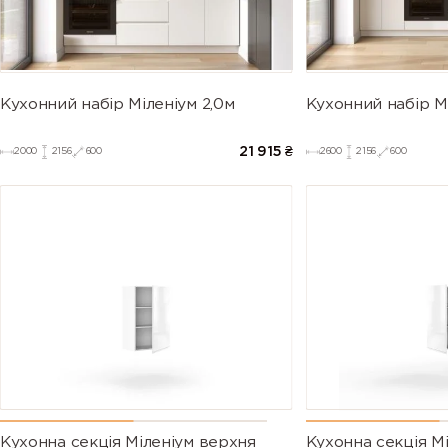
Кухонний набір Міленіум 2,0м
Кухонний набір Мі
21 915
₴
2000
2156
600
2600
2156
600
Кухонна секція Міленіум верхня
Кухонна секція М