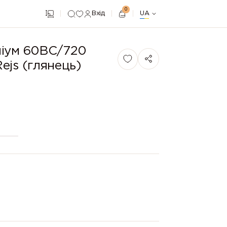
0
Вхід
UA
ніум 60ВС/720
ejs (глянець)