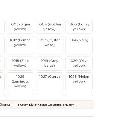
d
1003 (Signal
1004 (Golden
1005 (Honey
yellow)
yellow)
yellow)
n
1012 (Lemon
1013 (Oyster
1014 (Ivory)
yellow)
white)
n
1018 (Zinc
1019 (Grey
1020 (Olive
yellow)
beige)
yellow)
e
1026
1027 (Curry)
1028 (Melon
(Luminous
yellow)
yellow)
l
1035 (Pearl
1036 (Pearl
1037 (Sun
beige)
gold)
yellow)
ображення в силу різних налаштувань екрану
2003 (Pastel
2004 (Pure
2005
)
orange)
orange)
(Luminous
orange)