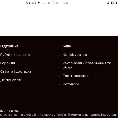
003)
Напівмат Білий 9003)
3 007
₴
4 130
500
900
350
Підтримка
Інше
Публічна оферта
Конфігуратор
Гарантія
Рекламація / повернення та
обмін
Оплата і доставка
Електроенергія
Де придбати
Каталоги
 перегляд нашого сайту. Щоб продовжити
ристання cookies.
тів
ає уточнення у офіційних дилерів в Україні. Помилки та неповнота інформації 