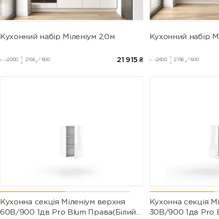
Кухонний набір Міленіум 2,0м
Кухонний набір Мі
21 915
₴
2000
2156
600
2600
2156
600
Кухонна секція Міленіум верхня
Кухонна секція М
60В/900 1дв Pro Blum Права(Білий/
30В/900 1дв Pro 