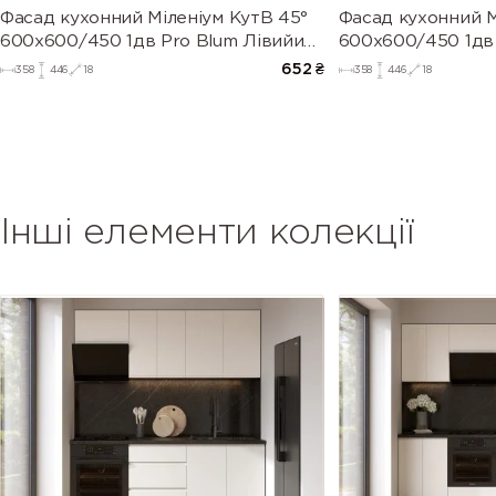
Фасад кухонний Міленіум КутВ 45°
Фасад кухонний М
600х600/450 1дв Pro Blum Лівийи
600х600/450 1дв
(глянець)
(глянець)
652
₴
358
446
18
358
446
18
Інші елементи колекції