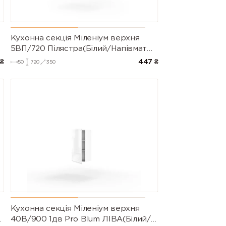
9016 (Traffic
9017 (Traffic
9018
white)
black)
(Papyrus
white)
Кухонна секція Міленіум верхня
ум)
5ВП/720 Пілястра(Білий/Напівмат
Білий 9003)
₴
447
₴
50
720
350
Кухонна секція Міленіум верхня
40В/900 1дв Pro Blum ЛІВА(Білий/