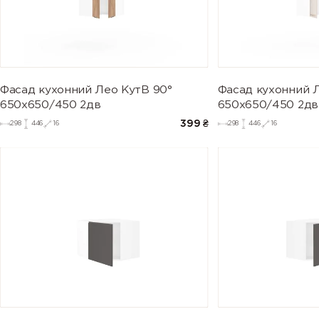
Фасад кухонний Лео КутВ 90°
Фасад кухонний 
650х650/450 2дв
650х650/450 2дв
399
₴
298
446
16
298
446
16