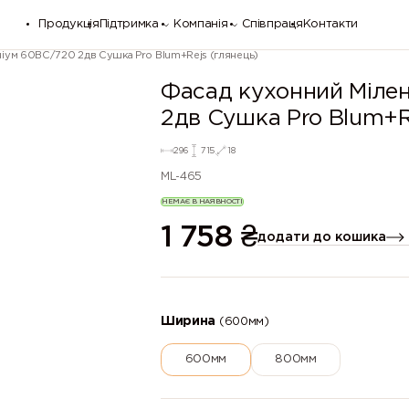
Продукція
Підтримка
Компанія
Співпраця
Контакти
іум 60ВС/720 2дв Сушка Pro Blum+Rejs (глянець)
Фасад кухонний Міле
2дв Сушка Pro Blum+R
296
715
18
ML-465
НЕМАЄ В НАЯВНОСТІ
1 758
₴
додати до кошика
Ширина
(600мм)
600мм
800мм