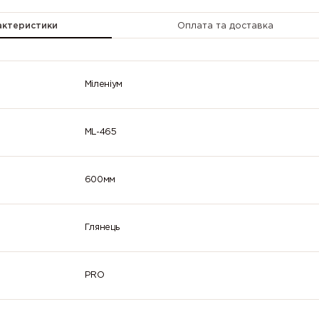
2007
2008 (Bright
2009 (Traff
(Luminous
red orange)
orange)
bright
актеристики
Оплата та доставка
orange)
2013 (Pearl
3000 (Flame
3001 (Signa
orange)
red)
red)
Міленіум
3005 (Wine
3007 (Black
3009 (Oxid
red)
red)
red)
ML-465
3014
3015 (Light
3016 (Cora
(Antique
pink)
red)
pink)
600мм
3022
3024
3026
(Salmon pink)
(Luminous
(Luminous
red)
bright red)
Глянець
3032 (Pearl
3033 (Pearl
4001 (Red
ruby red)
pink)
lilac)
PRO
4005 (Blue
4006 (Traffic
4007 (Purp
lilac)
purple)
violet)