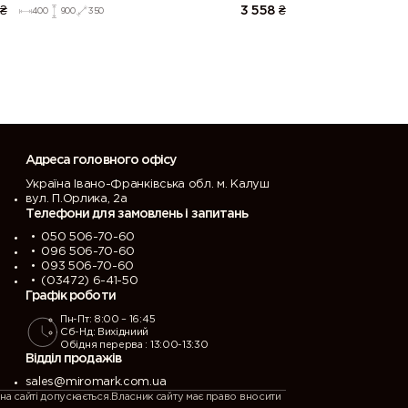
Напівмат Білий 9003)
₴
3 558
₴
400
900
350
Адреса головного офісу
Україна Івано-Франківська обл. м. Калуш
вул. П.Орлика, 2а
Телефони для замовлень і запитань
050 506-70-60
096 506-70-60
093 506-70-60
(03472) 6-41-50
Графік роботи
Пн-Пт: 8:00 – 16:45
Сб-Нд: Вихідниий
Обідня перерва : 13:00-13:30
Відділ продажів
sales@miromark.com.ua
на сайті допускається.Власник сайту має право вносити