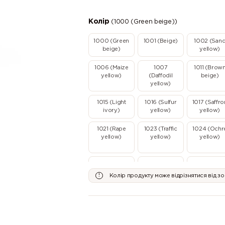
Колір
(1000 (Green beige))
1000 (Green
1001 (Beige)
1002 (San
beige)
yellow)
1006 (Maize
1007
1011 (Brow
yellow)
(Daffodil
beige)
yellow)
1015 (Light
1016 (Sulfur
1017 (Saffro
ivory)
yellow)
yellow)
1021 (Rape
1023 (Traffic
1024 (Ochr
yellow)
yellow)
yellow)
1032 (Broom
1033 (Dahlia
1034 (Paste
yellow)
yellow)
yellow)
Колір продукту може відрізнятися від з
2000 (Yellow
2001 (Red
2002
orange)
orange)
(Vermillion